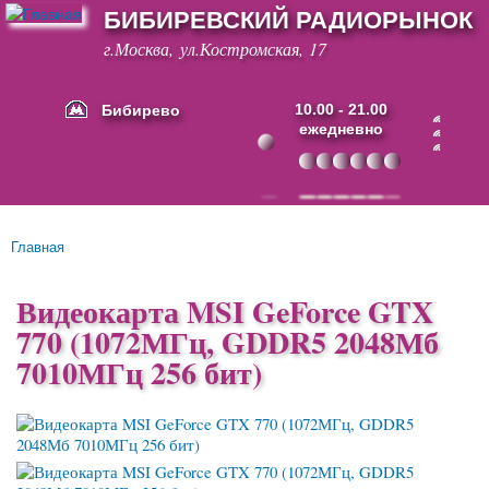
БИБИРЕВСКИЙ РАДИОРЫНОК
Перейти к
основному
г.Москва, ул.Костромская, 17
содержанию
Бибирево
10.00 - 21.00
ежедневно
Основные ссылки
Главная
Вы здесь
Видеокарта MSI GeForce GTX
770 (1072МГц, GDDR5 2048Мб
7010МГц 256 бит)