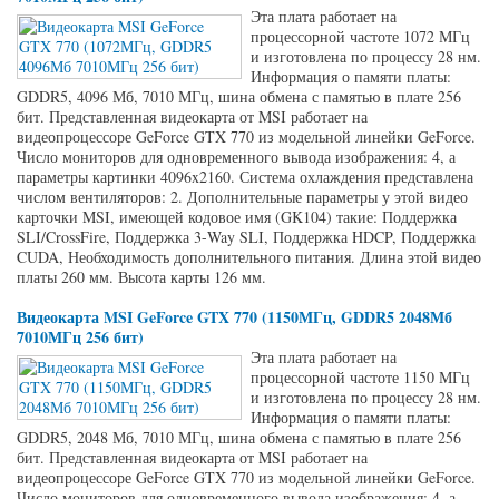
Эта плата работает на
процессорной частоте 1072 МГц
и изготовлена по процессу 28 нм.
Информация о памяти платы:
GDDR5, 4096 Мб, 7010 МГц, шина обмена с памятью в плате 256
бит. Представленная видеокарта от MSI работает на
видеопроцессоре GeForce GTX 770 из модельной линейки GeForce.
Число мониторов для одновременного вывода изображения: 4, а
параметры картинки 4096x2160. Система охлаждения представлена
числом вентиляторов: 2. Дополнительные параметры у этой видео
карточки MSI, имеющей кодовое имя (GK104) такие: Поддержка
SLI/CrossFire, Поддержка 3-Way SLI, Поддержка HDCP, Поддержка
CUDA, Необходимость дополнительного питания. Длина этой видео
платы 260 мм. Высота карты 126 мм.
Видеокарта MSI GeForce GTX 770 (1150МГц, GDDR5 2048Мб
7010МГц 256 бит)
Эта плата работает на
процессорной частоте 1150 МГц
и изготовлена по процессу 28 нм.
Информация о памяти платы:
GDDR5, 2048 Мб, 7010 МГц, шина обмена с памятью в плате 256
бит. Представленная видеокарта от MSI работает на
видеопроцессоре GeForce GTX 770 из модельной линейки GeForce.
Число мониторов для одновременного вывода изображения: 4, а