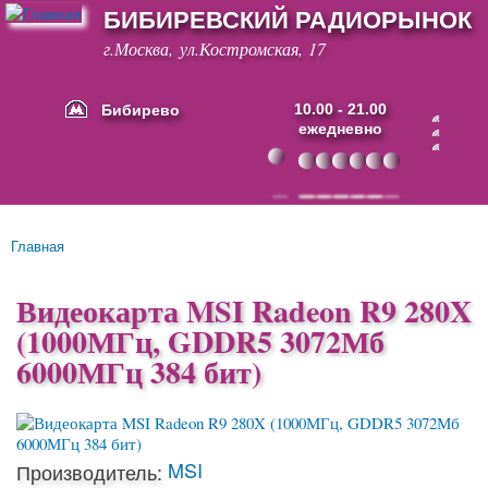
БИБИРЕВСКИЙ РАДИОРЫНОК
Перейти к
основному
г.Москва, ул.Костромская, 17
содержанию
Бибирево
10.00 - 21.00
ежедневно
Основные ссылки
Главная
Вы здесь
Видеокарта MSI Radeon R9 280X
(1000МГц, GDDR5 3072Мб
6000МГц 384 бит)
MSI
Производитель: