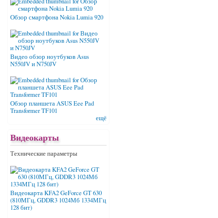
Обзор смартфона Nokia Lumia 920
Видео обзор ноутбуков Asus
N550JV и N750JV
Обзор планшета ASUS Eee Pad
Transformer TF101
ещё
Видеокарты
Технические параметры
Видеокарта KFA2 GeForce GT 630
(810МГц, GDDR3 1024Мб 1334МГц
128 бит)