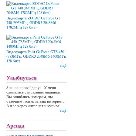
Видеокарта ZOTAC GeForce GT
740 (993МГц, GDDR3 2048Мб
1782МГц 128 бит)
Видеокарта Palit GeForce GTS 450
(783МГц, GDDR3 2048Мб 1400МГц
128 бит)
ещё
Улыбнуться
Звонок провайдеру: - У меня
сломалась стиральная машинка. -
Вы ошиблись номером, мы
отвечаем только за ваш интернет. -
А я ее через интернет и купила!
ещё
Аренда
павильонов на радиорынке