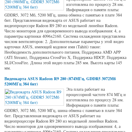
изготовлена по процессу 28 нм.
Информация о памяти платы:
GDDR5, 3072 Мб, 5200 МГц, шина обмена с памятью в плате 384
бит. Представленная видеокарта от ASUS работает на
видеопроцессоре Radeon R9 280 из модельной линейки Radeon.
Число мониторов для одновременного вывода изображения: 4, а
параметры картинки 4096x2160. Система охлаждения представлена
числом вентиляторов: 2. Дополнительные параметры у этой видео
карточки ASUS, имеющей кодовое имя (Tahiti) такие:
Необходимость дополнительного питания, Поддержка AMD APP
(ATI Stream), Поддержка CrossFire X, Поддержка HDCP, Поддержка
SLI/CrossFire. Длина этой видео платы 285 мм. Высота карты 145
мм.
Видеокарта ASUS Radeon R9 280 (874МГц, GDDR5 3072Мб
5200МГц 384 бит)
Эта плата работает на
процессорной частоте 874 МГц и
изготовлена по процессу 28 нм.
Информация о памяти платы:
GDDR5, 3072 Мб, 5200 МГц, шина обмена с памятью в плате 384
бит. Представленная видеокарта от ASUS работает на
видеопроцессоре Radeon R9 280 из модельной линейки Radeon.
Число мониторов для одновременного вывода изображения: 4, а
параметры картинки 4096x2160. Система охлаждения представлена