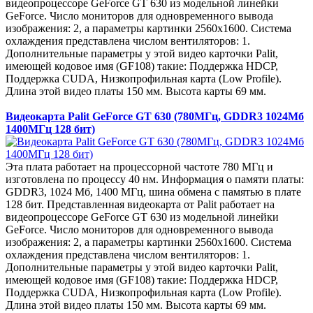
видеопроцессоре GeForce GT 630 из модельной линейки
GeForce. Число мониторов для одновременного вывода
изображения: 2, а параметры картинки 2560x1600. Система
охлаждения представлена числом вентиляторов: 1.
Дополнительные параметры у этой видео карточки Palit,
имеющей кодовое имя (GF108) такие: Поддержка HDCP,
Поддержка CUDA, Низкопрофильная карта (Low Profile).
Длина этой видео платы 150 мм. Высота карты 69 мм.
Видеокарта Palit GeForce GT 630 (780МГц, GDDR3 1024Мб
1400МГц 128 бит)
Эта плата работает на процессорной частоте 780 МГц и
изготовлена по процессу 40 нм. Информация о памяти платы:
GDDR3, 1024 Мб, 1400 МГц, шина обмена с памятью в плате
128 бит. Представленная видеокарта от Palit работает на
видеопроцессоре GeForce GT 630 из модельной линейки
GeForce. Число мониторов для одновременного вывода
изображения: 2, а параметры картинки 2560x1600. Система
охлаждения представлена числом вентиляторов: 1.
Дополнительные параметры у этой видео карточки Palit,
имеющей кодовое имя (GF108) такие: Поддержка HDCP,
Поддержка CUDA, Низкопрофильная карта (Low Profile).
Длина этой видео платы 150 мм. Высота карты 69 мм.