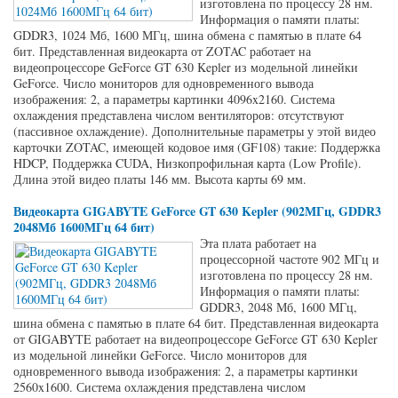
изготовлена по процессу 28 нм.
Информация о памяти платы:
GDDR3, 1024 Мб, 1600 МГц, шина обмена с памятью в плате 64
бит. Представленная видеокарта от ZOTAC работает на
видеопроцессоре GeForce GT 630 Kepler из модельной линейки
GeForce. Число мониторов для одновременного вывода
изображения: 2, а параметры картинки 4096x2160. Система
охлаждения представлена числом вентиляторов: отсутствуют
(пассивное охлаждение). Дополнительные параметры у этой видео
карточки ZOTAC, имеющей кодовое имя (GF108) такие: Поддержка
HDCP, Поддержка CUDA, Низкопрофильная карта (Low Profile).
Длина этой видео платы 146 мм. Высота карты 69 мм.
Видеокарта GIGABYTE GeForce GT 630 Kepler (902МГц, GDDR3
2048Мб 1600МГц 64 бит)
Эта плата работает на
процессорной частоте 902 МГц и
изготовлена по процессу 28 нм.
Информация о памяти платы:
GDDR3, 2048 Мб, 1600 МГц,
шина обмена с памятью в плате 64 бит. Представленная видеокарта
от GIGABYTE работает на видеопроцессоре GeForce GT 630 Kepler
из модельной линейки GeForce. Число мониторов для
одновременного вывода изображения: 2, а параметры картинки
2560x1600. Система охлаждения представлена числом