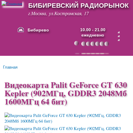
БИБИРЕВСКИЙ РАДИОРЫНОК
Перейти к
основному
г.Москва, ул.Костромская, 17
содержанию
Бибирево
10.00 - 21.00
ежедневно
Основные ссылки
Главная
Вы здесь
Видеокарта Palit GeForce GT 630
Kepler (902МГц, GDDR3 2048Мб
1600МГц 64 бит)