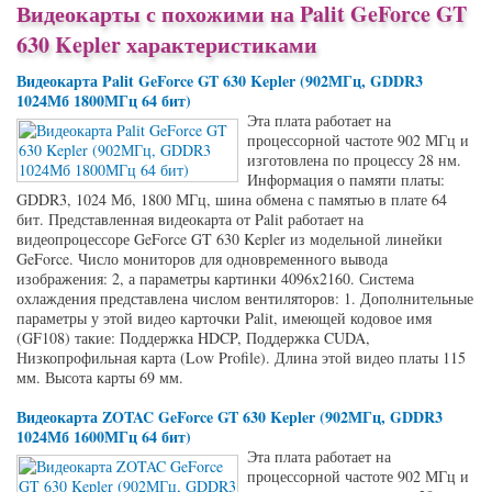
Видеокарты с похожими на Palit GeForce GT
630 Kepler характеристиками
Видеокарта Palit GeForce GT 630 Kepler (902МГц, GDDR3
1024Мб 1800МГц 64 бит)
Эта плата работает на
процессорной частоте 902 МГц и
изготовлена по процессу 28 нм.
Информация о памяти платы:
GDDR3, 1024 Мб, 1800 МГц, шина обмена с памятью в плате 64
бит. Представленная видеокарта от Palit работает на
видеопроцессоре GeForce GT 630 Kepler из модельной линейки
GeForce. Число мониторов для одновременного вывода
изображения: 2, а параметры картинки 4096x2160. Система
охлаждения представлена числом вентиляторов: 1. Дополнительные
параметры у этой видео карточки Palit, имеющей кодовое имя
(GF108) такие: Поддержка HDCP, Поддержка CUDA,
Низкопрофильная карта (Low Profile). Длина этой видео платы 115
мм. Высота карты 69 мм.
Видеокарта ZOTAC GeForce GT 630 Kepler (902МГц, GDDR3
1024Мб 1600МГц 64 бит)
Эта плата работает на
процессорной частоте 902 МГц и