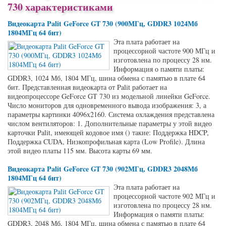
730 характеристиками
Видеокарта Palit GeForce GT 730 (900МГц, GDDR3 1024Мб
1804МГц 64 бит)
Эта плата работает на
процессорной частоте 900 МГц и
изготовлена по процессу 28 нм.
Информация о памяти платы:
GDDR3, 1024 Мб, 1804 МГц, шина обмена с памятью в плате 64
бит. Представленная видеокарта от Palit работает на
видеопроцессоре GeForce GT 730 из модельной линейки GeForce.
Число мониторов для одновременного вывода изображения: 3, а
параметры картинки 4096x2160. Система охлаждения представлена
числом вентиляторов: 1. Дополнительные параметры у этой видео
карточки Palit, имеющей кодовое имя () такие: Поддержка HDCP,
Поддержка CUDA, Низкопрофильная карта (Low Profile). Длина
этой видео платы 115 мм. Высота карты 69 мм.
Видеокарта Palit GeForce GT 730 (902МГц, GDDR3 2048Мб
1804МГц 64 бит)
Эта плата работает на
процессорной частоте 902 МГц и
изготовлена по процессу 28 нм.
Информация о памяти платы:
GDDR3, 2048 Мб, 1804 МГц, шина обмена с памятью в плате 64