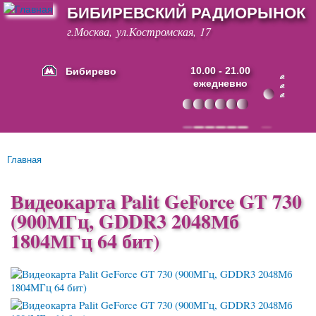
БИБИРЕВСКИЙ РАДИОРЫНОК
Перейти к
основному
г.Москва, ул.Костромская, 17
содержанию
Бибирево
10.00 - 21.00
ежедневно
Основные ссылки
Главная
Вы здесь
Видеокарта Palit GeForce GT 730
(900МГц, GDDR3 2048Мб
1804МГц 64 бит)