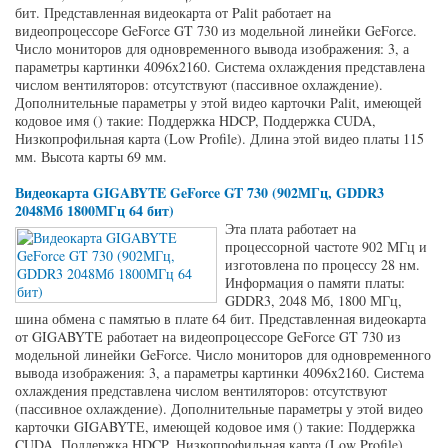
бит. Представленная видеокарта от Palit работает на
видеопроцессоре GeForce GT 730 из модельной линейки GeForce.
Число мониторов для одновременного вывода изображения: 3, а
параметры картинки 4096x2160. Система охлаждения представлена
числом вентиляторов: отсутствуют (пассивное охлаждение).
Дополнительные параметры у этой видео карточки Palit, имеющей
кодовое имя () такие: Поддержка HDCP, Поддержка CUDA,
Низкопрофильная карта (Low Profile). Длина этой видео платы 115
мм. Высота карты 69 мм.
Видеокарта GIGABYTE GeForce GT 730 (902МГц, GDDR3
2048Мб 1800МГц 64 бит)
Эта плата работает на
процессорной частоте 902 МГц и
изготовлена по процессу 28 нм.
Информация о памяти платы:
GDDR3, 2048 Мб, 1800 МГц,
шина обмена с памятью в плате 64 бит. Представленная видеокарта
от GIGABYTE работает на видеопроцессоре GeForce GT 730 из
модельной линейки GeForce. Число мониторов для одновременного
вывода изображения: 3, а параметры картинки 4096x2160. Система
охлаждения представлена числом вентиляторов: отсутствуют
(пассивное охлаждение). Дополнительные параметры у этой видео
карточки GIGABYTE, имеющей кодовое имя () такие: Поддержка
CUDA, Поддержка HDCP, Низкопрофильная карта (Low Profile).