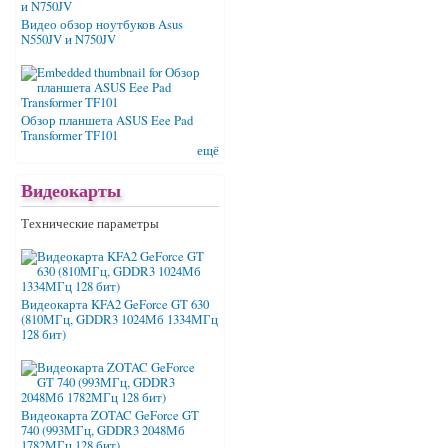
Видео обзор ноутбуков Asus
N550JV и N750JV
Обзор планшета ASUS Eee Pad
Transformer TF101
ещё
Видеокарты
Технические параметры
Видеокарта KFA2 GeForce GT 630
(810МГц, GDDR3 1024Мб 1334МГц
128 бит)
Видеокарта ZOTAC GeForce GT
740 (993МГц, GDDR3 2048Мб
1782МГц 128 бит)