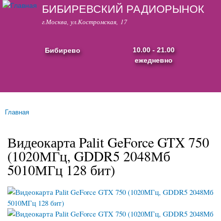
БИБИРЕВСКИЙ РАДИОРЫНОК
Перейти к
основному
г.Москва, ул.Костромская, 17
содержанию
Бибирево
10.00 - 21.00
ежедневно
Основные ссылки
Главная
Вы здесь
Видеокарта Palit GeForce GTX 750
(1020МГц, GDDR5 2048Мб
5010МГц 128 бит)