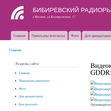
БИБИРЕВСКИЙ РАДИОР
г.Москва, ул.Костромская, 17
Главная
Павильоны (контакты)
Фото
Для арендаторов
Основные ссылки
Главная
Вы здесь
Видеок
Разделы сайта
GDDR5
Главная
Павильоны (контакты)
Фото
Для арендаторов
Как проехать
Производител