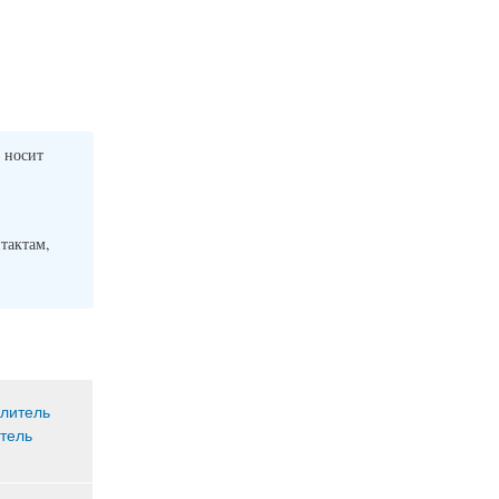
 носит
нтактам,
тель