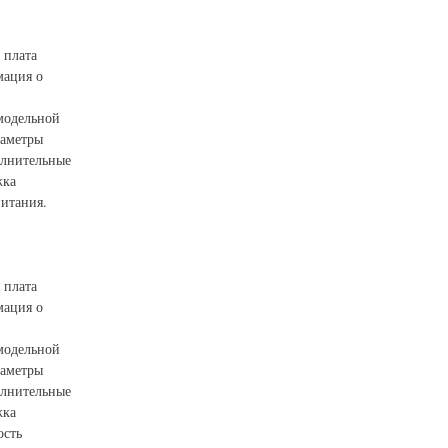
 плата
мация о
 модельной
раметры
олнительные
жка
итания.
 плата
мация о
 модельной
раметры
олнительные
жка
ость