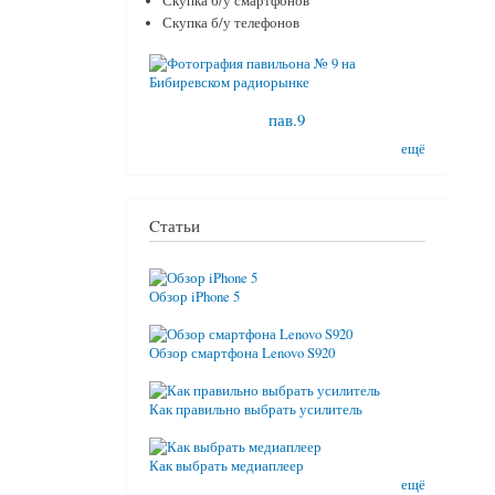
Скупка б/у смартфонов
Скупка б/у телефонов
пав.9
ещё
Cтатьи
Обзор iPhone 5
Обзор смартфона Lenovo S920
Как правильно выбрать усилитель
Как выбрать медиаплеер
ещё