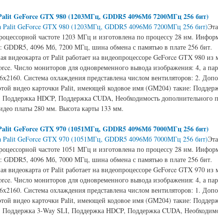
Palit GeForce GTX 980 (1203МГц, GDDR5 4096Мб 7200МГц 256 бит)
Эта
процессорной частоте 1203 МГц и изготовлена по процессу 28 нм. Инфор
: GDDR5, 4096 Мб, 7200 МГц, шина обмена с памятью в плате 256 бит.
ая видеокарта от Palit работает на видеопроцессоре GeForce GTX 980 из
rce. Число мониторов для одновременного вывода изображения: 4, а па
6x2160. Система охлаждения представлена числом вентиляторов: 2. Доп
этой видео карточки Palit, имеющей кодовое имя (GM204) такие: Поддер
e, Поддержка HDCP, Поддержка CUDA, Необходимость дополнительного п
идео платы 280 мм. Высота карты 133 мм.
Palit GeForce GTX 970 (1051МГц, GDDR5 4096Мб 7000МГц 256 бит)
Эта
процессорной частоте 1051 МГц и изготовлена по процессу 28 нм. Инфор
: GDDR5, 4096 Мб, 7000 МГц, шина обмена с памятью в плате 256 бит.
ая видеокарта от Palit работает на видеопроцессоре GeForce GTX 970 из
rce. Число мониторов для одновременного вывода изображения: 4, а па
6x2160. Система охлаждения представлена числом вентиляторов: 1. Доп
этой видео карточки Palit, имеющей кодовое имя (GM204) такие: Поддер
e, Поддержка 3-Way SLI, Поддержка HDCP, Поддержка CUDA, Необходим