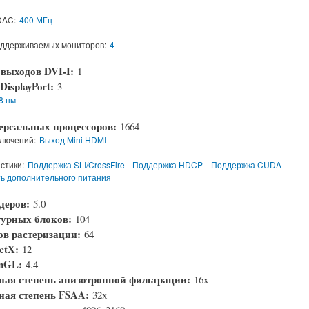
DAC:
400 МГц
оддерживаемых мониторов:
4
 выходов DVI-I:
1
DisplayPort:
3
8 нм
ерсальных процессоров:
1664
лючений:
Выход Mini HDMI
стики:
Поддержка SLI/CrossFire
Поддержка HDCP
Поддержка CUDA
ь дополнительного питания
деров:
5.0
турных блоков:
104
ов растеризации:
64
ectX:
12
enGL:
4.4
ая степень анизотропной фильтрации:
16x
ая степень FSAA:
32x