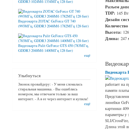
Максималь
GDDR3 1024Мб 1334МГц 128 бит)
Разъем доп
TDP:
145 Вт
Дизайн сис
Видеокарта ZOTAC GeForce GT 740
Количество
(993МГц, GDDR3 2048Мб 1782МГц 128 бит)
Высота:
12
Длина:
247
Видеокарта Palit GeForce GTS 450 (783МГц,
GDDR3 2048Мб 1400МГц 128 бит)
ещё
Видеокар
Видеокарта 
Улыбнуться
работает на 
Звонок провайдеру: - У меня сломалась
стиральная машинка. - Вы ошиблись
памяти платы
номером, мы отвечаем только за ваш
Представленн
интернет. - А я ее через интернет и купила!
линейки GeFo
ещё
картинки 409
параметры у 
SLI/CrossFir
Длина этой в