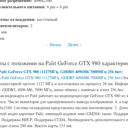
ное разрешение:
4096x2160
олнительного питания:
6 pin + 6 pin
темы охлаждения:
кастомный
 вентиляторов:
2
6 мм
 мм
‹ Назад
Далее ›
ты с похожими на Palit GeForce GTX 980 характер
Palit GeForce GTX 980 (1127МГц, GDDR5 4096Мб 7000МГц 256 бит)
Эта
процессорной частоте 1127 МГц и изготовлена по процессу 28 нм. Инфор
: GDDR5, 4096 Мб, 7000 МГц, шина обмена с памятью в плате 256 бит.
ая видеокарта от Palit работает на видеопроцессоре GeForce GTX 980 из
rce. Число мониторов для одновременного вывода изображения: 4, а па
6x2160. Система охлаждения представлена числом вентиляторов: 2. Доп
этой видео карточки Palit, имеющей кодовое имя (GM204) такие: Поддер
e, Поддержка HDCP, Поддержка CUDA, Необходимость дополнительного п
идео платы 280 мм. Высота карты 133 мм.