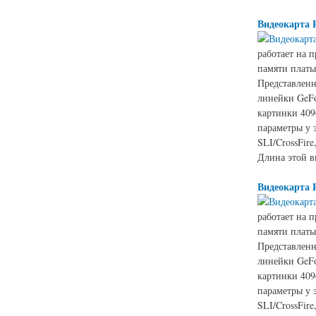
Видеокарта 
работает на 
памяти платы
Представленн
линейки GeFo
картинки 409
параметры у 
SLI/CrossFir
Длина этой в
Видеокарта 
работает на 
памяти платы
Представленн
линейки GeFo
картинки 409
параметры у 
SLI/CrossFir