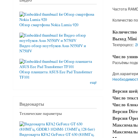
Частота RAM
Количество п
Обзор смартфона Nokia Lumia 920
Количество
Выход Mini 
Техпроцесс:
2
Видео обзор ноутбуков Asus N550JV и
N750JV
Число унив
Разъёмы подк
Обзор планшета ASUS Eee Pad Transformer
Доп.характери
TF101
Необходимост
ещё
Версия шей
Число текс
Видеокарты
Число блок
Версия Dir
Технические параметры
Версия Op
Максимальн
Максимальн
Видеокарта KFA2 GeForce GT 630 (810МГц,