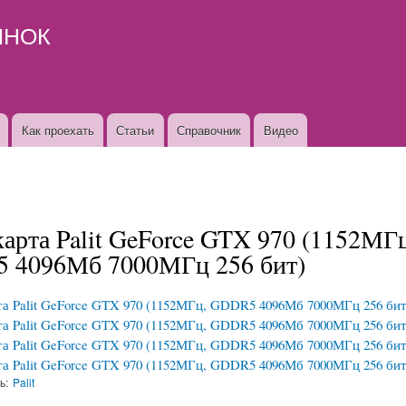
Перейти к
ЫНОК
основному
содержанию
Как проехать
Статьи
Справочник
Видео
арта Palit GeForce GTX 970 (1152МГц
 4096Мб 7000МГц 256 бит)
ь:
Palit