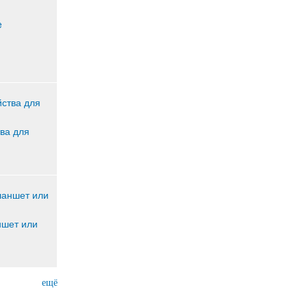
ва для
ншет или
ещё