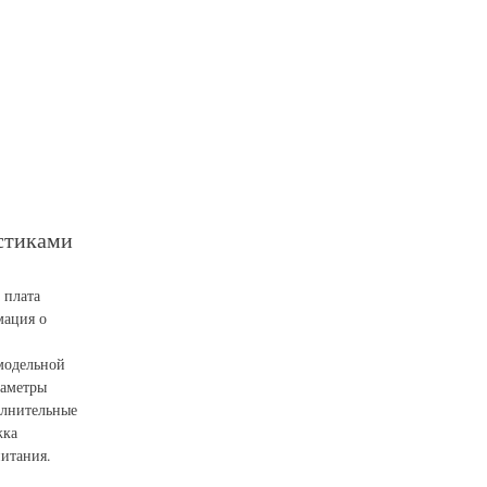
истиками
 плата
мация о
 модельной
раметры
олнительные
жка
итания.