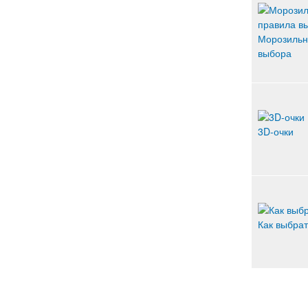
Морозильн
выбора
3D-очки
Как выбра