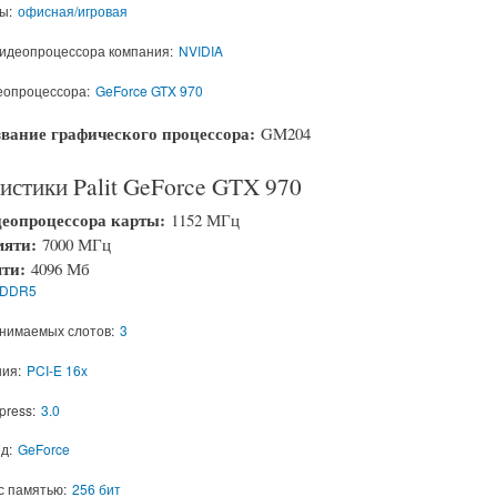
ы:
офисная/игровая
видеопроцессора компания:
NVIDIA
еопроцессора:
GeForce GTX 970
звание графического процессора:
GM204
истики Palit GeForce GTX 970
деопроцессора карты:
1152 МГц
мяти:
7000 МГц
яти:
4096 Мб
DDR5
нимаемых слотов:
3
ия:
PCI-E 16x
press:
3.0
д:
GeForce
с памятью:
256 бит