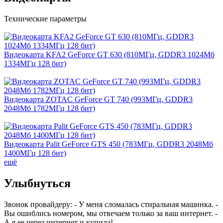
Технические параметры
Видеокарта KFA2 GeForce GT 630 (810МГц, GDDR3 1024Мб
1334МГц 128 бит)
Видеокарта ZOTAC GeForce GT 740 (993МГц, GDDR3
2048Мб 1782МГц 128 бит)
Видеокарта Palit GeForce GTS 450 (783МГц, GDDR3 2048Мб
1400МГц 128 бит)
ещё
Улыбнуться
Звонок провайдеру: - У меня сломалась стиральная машинка. -
Вы ошиблись номером, мы отвечаем только за ваш интернет. -
А я ее через интернет и купила!