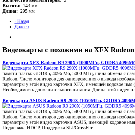
Количество вентиляторов:
2
Высота:
143 мм
Длина:
295 мм
‹ Назад
Далее ›
Видеокарты с похожими на XFX Radeon
Видеокарта XFX Radeon R9 290X (1000МГц, GDDR5 4096Мб
памяти платы: GDDR5, 4096 Мб, 5000 МГц, шина обмена с памя
Radeon. Число мониторов для одновременного вывода изображе
параметры у этой видео карточки XFX, имеющей кодовое имя (
Необходимость дополнительного питания. Длина этой видео пл
Видеокарта ASUS Radeon R9 290X (1050МГц, GDDR5 4096М
памяти платы: GDDR5, 4096 Мб, 5400 МГц, шина обмена с памя
Radeon. Число мониторов для одновременного вывода изображе
параметры у этой видео карточки ASUS, имеющей кодовое имя 
Поддержка HDCP, Поддержка SLI/CrossFire.