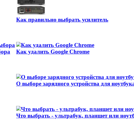
Как правильно выбрать усилитель
бора
Как удалить Google Chrome
О выборе зарядного устройства для ноутбук
Что выбрать - ультрабук, планшет или ноут