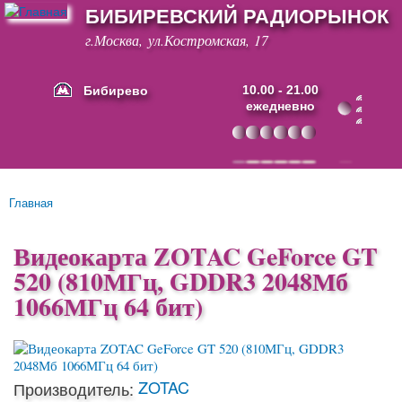
БИБИРЕВСКИЙ РАДИОРЫНОК
Перейти к
основному
г.Москва, ул.Костромская, 17
содержанию
Бибирево
10.00 - 21.00
ежедневно
Основные ссылки
Главная
Вы здесь
Видеокарта ZOTAC GeForce GT
520 (810МГц, GDDR3 2048Мб
1066МГц 64 бит)
ZOTAC
Производитель: