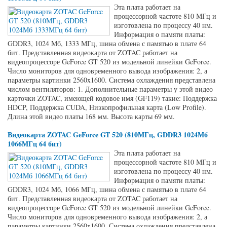
Эта плата работает на
процессорной частоте 810 МГц и
изготовлена по процессу 40 нм.
Информация о памяти платы:
GDDR3, 1024 Мб, 1333 МГц, шина обмена с памятью в плате 64
бит. Представленная видеокарта от ZOTAC работает на
видеопроцессоре GeForce GT 520 из модельной линейки GeForce.
Число мониторов для одновременного вывода изображения: 2, а
параметры картинки 2560x1600. Система охлаждения представлена
числом вентиляторов: 1. Дополнительные параметры у этой видео
карточки ZOTAC, имеющей кодовое имя (GF119) такие: Поддержка
HDCP, Поддержка CUDA, Низкопрофильная карта (Low Profile).
Длина этой видео платы 168 мм. Высота карты 69 мм.
Видеокарта ZOTAC GeForce GT 520 (810МГц, GDDR3 1024Мб
1066МГц 64 бит)
Эта плата работает на
процессорной частоте 810 МГц и
изготовлена по процессу 40 нм.
Информация о памяти платы:
GDDR3, 1024 Мб, 1066 МГц, шина обмена с памятью в плате 64
бит. Представленная видеокарта от ZOTAC работает на
видеопроцессоре GeForce GT 520 из модельной линейки GeForce.
Число мониторов для одновременного вывода изображения: 2, а
параметры картинки 2560x1600. Система охлаждения представлена