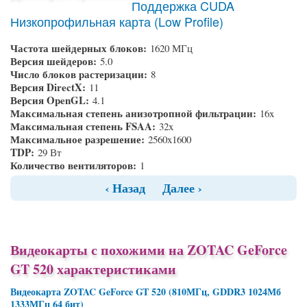
Поддержка CUDA
Низкопрофильная карта (Low Profile)
Частота шейдерных блоков:
1620 МГц
Версия шейдеров:
5.0
Число блоков растеризации:
8
Версия DirectX:
11
Версия OpenGL:
4.1
Максимальная степень анизотропной фильтрации:
16x
Максимальная степень FSAA:
32x
Максимальное разрешение:
2560x1600
TDP:
29 Вт
Количество вентиляторов:
1
‹ Назад
Далее ›
Видеокарты с похожими на ZOTAC GeForce
GT 520 характеристиками
Видеокарта ZOTAC GeForce GT 520 (810МГц, GDDR3 1024Мб
1333МГц 64 бит)