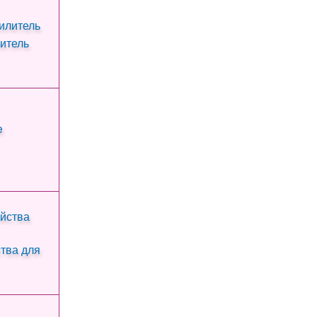
итель
тва для