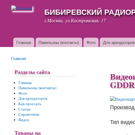
БИБИРЕВСКИЙ РАДИО
г.Москва, ул.Костромская, 17
Главная
Павильоны (контакты)
Фото
Для арендаторов
Основные ссылки
Главная
Вы здесь
Разделы сайта
Видео
GDDR5
Главная
Павильоны (контакты)
Фото
Для арендаторов
Как проехать
Производ
Статьи
Справочник
Видео
Тип виде
Товары на