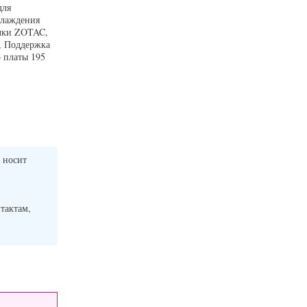
для
хлаждения
очки ZOTAC,
, Поддержка
 платы 195
 носит
нтактам,