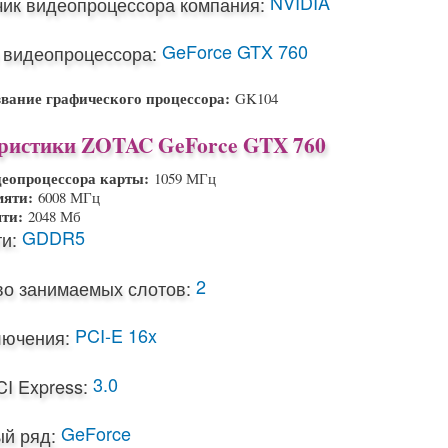
NVIDIA
чик видеопроцессора компания:
GeForce GTX 760
 видеопроцессора:
звание графического процессора:
GK104
ристики ZOTAC GeForce GTX 760
деопроцессора карты:
1059 МГц
мяти:
6008 МГц
яти:
2048 Мб
GDDR5
и:
2
во занимаемых слотов:
PCI-E 16x
лючения:
3.0
I Express:
GeForce
й ряд: