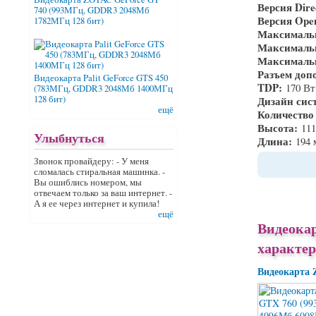
Версия Dir
740 (993МГц, GDDR3 2048Мб
Версия Op
1782МГц 128 бит)
Максимальн
Максимальн
Максималь
Разъем доп
Видеокарта Palit GeForce GTS 450
TDP:
170 Вт
(783МГц, GDDR3 2048Мб 1400МГц
128 бит)
Дизайн сис
ещё
Количество
Высота:
11
Улыбнуться
Длина:
194
Звонок провайдеру: - У меня
сломалась стиральная машинка. -
Вы ошиблись номером, мы
отвечаем только за ваш интернет. -
А я ее через интернет и купила!
ещё
Видеока
характе
Видеокарта 