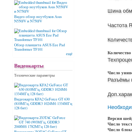
Шина обм
Видео обзор ноутбуков Asus
N550JV и N750JV
Частота 
Количест
Обзор планшета ASUS Eee Pad
Transformer TF101
Количество
ещё
Техпроцес
Видеокарты
Число унив
Технические параметры
Разъёмы 
Доп.харак
Видеокарта KFA2 GeForce GT 630
(810МГц, GDDR3 1024Мб 1334МГц
Необходи
128 бит)
Версия шей
Число текс
Число блок
Видеокарта ZOTAC GeForce GT