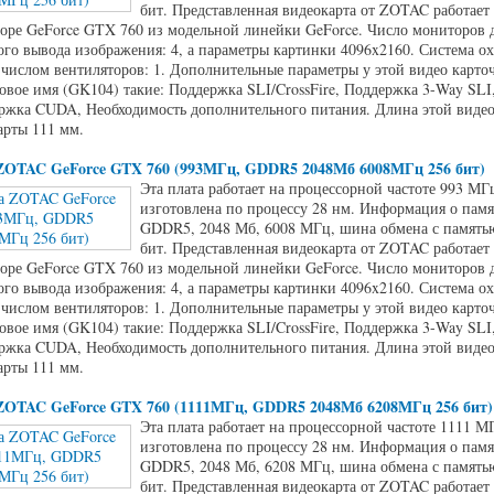
бит. Представленная видеокарта от ZOTAC работает
оре GeForce GTX 760 из модельной линейки GeForce. Число мониторов 
го вывода изображения: 4, а параметры картинки 4096x2160. Система о
 числом вентиляторов: 1. Дополнительные параметры у этой видео карт
вое имя (GK104) такие: Поддержка SLI/CrossFire, Поддержка 3-Way SLI
жка CUDA, Необходимость дополнительного питания. Длина этой видео
арты 111 мм.
ZOTAC GeForce GTX 760 (993МГц, GDDR5 2048Мб 6008МГц 256 бит)
Эта плата работает на процессорной частоте 993 МГ
изготовлена по процессу 28 нм. Информация о памя
GDDR5, 2048 Мб, 6008 МГц, шина обмена с памятью
бит. Представленная видеокарта от ZOTAC работает
оре GeForce GTX 760 из модельной линейки GeForce. Число мониторов 
го вывода изображения: 4, а параметры картинки 4096x2160. Система о
 числом вентиляторов: 1. Дополнительные параметры у этой видео карт
вое имя (GK104) такие: Поддержка SLI/CrossFire, Поддержка 3-Way SLI
жка CUDA, Необходимость дополнительного питания. Длина этой видео
арты 111 мм.
ZOTAC GeForce GTX 760 (1111МГц, GDDR5 2048Мб 6208МГц 256 бит)
Эта плата работает на процессорной частоте 1111 М
изготовлена по процессу 28 нм. Информация о памя
GDDR5, 2048 Мб, 6208 МГц, шина обмена с памятью
бит. Представленная видеокарта от ZOTAC работает