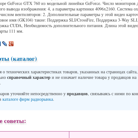
оре GeForce GTX 760 из модельной линейки GeForce. Число мониторов 
го вывода изображения: 4, а параметры картинки 4096x2160. Система о
 числом вентиляторов: 2. Дополнительные параметры у этой видео карт
вое имя (GK104) такие: Поддержка SLI/CrossFire, Поддержка 3-Way SLI
жка CUDA, Необходимость дополнительного питания. Длина этой видео
арты 111 мм.
ты (каталог)
о технических характеристиках товаров, указанных на страницах сайта,
справочный характер
льно
и не означает наличие товара у продавцов на
.
продавцов
варов уточняйте непосредственно у
, связываясь с ними по ко
 в
каталоге фирм радиорынка
.
е советы: