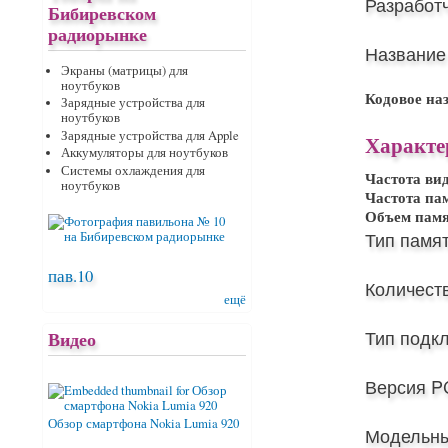
Разработ
Бибиревском
радиорынке
Название
Экраны (матрицы) для
ноутбуков
Кодовое на
Зарядные устройства для
ноутбуков
Зарядные устройства для Apple
Характе
Аккумуляторы для ноутбуков
Системы охлаждения для
Частота ви
ноутбуков
Частота па
Объем пам
Тип памят
пав.10
Количест
ещё
Тип подк
Видео
Версия PC
Обзор смартфона Nokia Lumia 920
Модельны