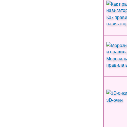
Как прав
навигато
Морозиль
правила 
3D-очки