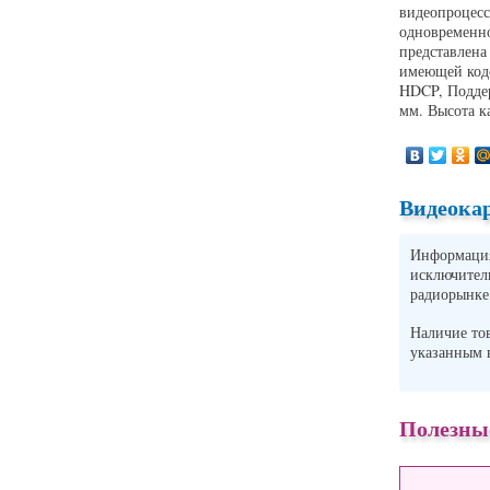
видеопроцесс
одновременно
представлена
имеющей кодо
HDCP, Поддер
мм. Высота к
Видеокар
Информация 
исключите
радиорынке
Наличие то
указанным
Полезны