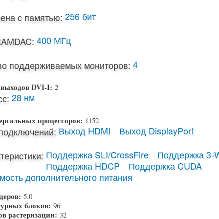
256 бит
ена с памятью:
400 МГц
RAMDAC:
4
во поддерживаемых мониторов:
 выходов DVI-I:
2
28 нм
с:
ерсальных процессоров:
1152
Выход HDMI
Выход DisplayPort
подключений:
Поддержка SLI/CrossFire
Поддержка 3-W
теристики:
Поддержка HDCP
Поддержка CUDA
мость дополнительного питания
деров:
5.0
турных блоков:
96
ов растеризации:
32