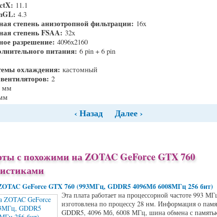
ectX:
11.1
enGL:
4.3
ая степень анизотропной фильтрации:
16x
ая степень FSAA:
32x
ное разрешение:
4096x2160
олнительного питания:
6 pin + 6 pin
темы охлаждения:
кастомный
 вентиляторов:
2
1 мм
 мм
‹ Назад
Далее ›
рты с похожими на ZOTAC GeForce GTX 760
ристиками
ZOTAC GeForce GTX 760 (993МГц, GDDR5 4096Мб 6008МГц 256 бит)
Эта плата работает на процессорной частоте 993 МГ
изготовлена по процессу 28 нм. Информация о памя
GDDR5, 4096 Мб, 6008 МГц, шина обмена с памятью