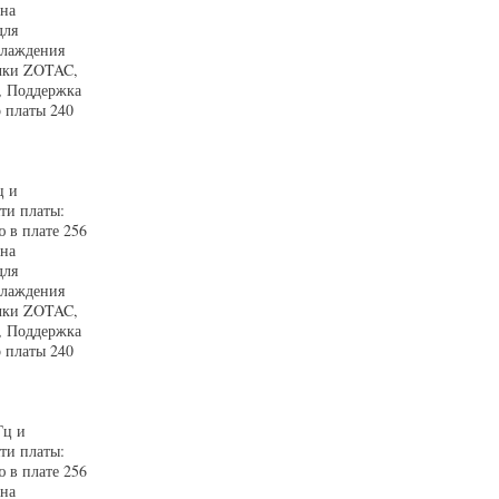
 на
для
хлаждения
очки ZOTAC,
, Поддержка
 платы 240
ц и
ти платы:
 в плате 256
 на
для
хлаждения
очки ZOTAC,
, Поддержка
 платы 240
Гц и
ти платы:
 в плате 256
 на