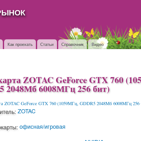
Перейти к
РЫНОК
основному
содержанию
Как проехать
Статьи
Справочник
Видео
карта ZOTAC GeForce GTX 760 (10
 2048Мб 6008МГц 256 бит)
ZOTAC
итель:
офисная/игровая
окарты: