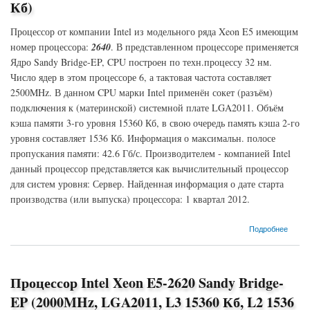
Кб)
Процессор от компании Intel из модельного ряда Xeon E5 имеющим
номер процессора:
2640
. В представленном процессоре применяется
Ядро Sandy Bridge-EP, CPU построен по техн.процессу 32 нм.
Число ядер в этом процессоре 6, а тактовая частота составляет
2500MHz. В данном CPU марки Intel применён сокет (разъём)
подключения к (материнской) системной плате LGA2011. Объём
кэша памяти 3-го уровня 15360 Кб, в свою очередь память кэша 2-го
уровня составляет 1536 Кб. Информация о максимальн. полосе
пропускания памяти: 42.6 Гб/с. Производителем - компанией Intel
данный процессор представляется как вычислительный процессор
для систем уровня: Сервер. Найденная информация о дате старта
производства (или выпуска) процессора: 1 квартал 2012.
о Процессор Intel Xeon E5-2640 Sandy Bridge-EP (2500MHz, LGA2011, L3 15360 Кб, L2
Подробнее
1536 Кб)
Процессор Intel Xeon E5-2620 Sandy Bridge-
EP (2000MHz, LGA2011, L3 15360 Кб, L2 1536