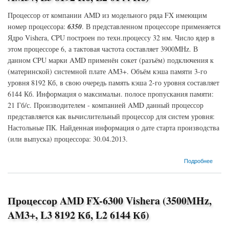
Процессор от компании AMD из модельного ряда FX имеющим
номер процессора:
6350
. В представленном процессоре применяется
Ядро Vishera, CPU построен по техн.процессу 32 нм. Число ядер в
этом процессоре 6, а тактовая частота составляет 3900MHz. В
данном CPU марки AMD применён сокет (разъём) подключения к
(материнской) системной плате AM3+. Объём кэша памяти 3-го
уровня 8192 Кб, в свою очередь память кэша 2-го уровня составляет
6144 Кб. Информация о максимальн. полосе пропускания памяти:
21 Гб/с. Производителем - компанией AMD данный процессор
представляется как вычислительный процессор для систем уровня:
Настольные ПК. Найденная информация о дате старта производства
(или выпуска) процессора: 30.04.2013.
о Процессор AMD FX-6350 Vishera (3900MHz, AM3+, L3 8192 Кб, L2 6144 Кб)
Подробнее
Процессор AMD FX-6300 Vishera (3500MHz,
AM3+, L3 8192 Кб, L2 6144 Кб)