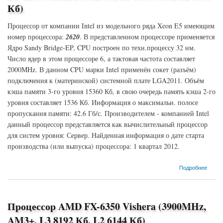
Кб)
Процессор от компании Intel из модельного ряда Xeon E5 имеющим
номер процессора:
2620
. В представленном процессоре применяется
Ядро Sandy Bridge-EP, CPU построен по техн.процессу 32 нм.
Число ядер в этом процессоре 6, а тактовая частота составляет
2000MHz. В данном CPU марки Intel применён сокет (разъём)
подключения к (материнской) системной плате LGA2011. Объём
кэша памяти 3-го уровня 15360 Кб, в свою очередь память кэша 2-го
уровня составляет 1536 Кб. Информация о максимальн. полосе
пропускания памяти: 42.6 Гб/с. Производителем - компанией Intel
данный процессор представляется как вычислительный процессор
для систем уровня: Сервер. Найденная информация о дате старта
производства (или выпуска) процессора: 1 квартал 2012.
о Процессор Intel Xeon E5-2620 Sandy Bridge-EP (2000MHz, LGA2011, L3 15360 Кб, L2
Подробнее
1536 Кб)
Процессор AMD FX-6350 Vishera (3900MHz,
AM3+, L3 8192 Кб, L2 6144 Кб)