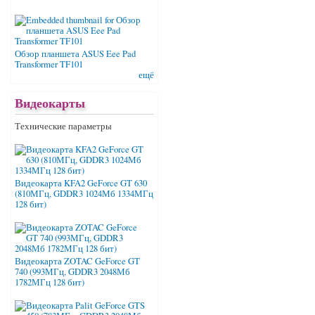
Обзор планшета ASUS Eee Pad
Transformer TF101
ещё
Видеокарты
Технические параметры
Видеокарта KFA2 GeForce GT 630
(810МГц, GDDR3 1024Мб 1334МГц
128 бит)
Видеокарта ZOTAC GeForce GT
740 (993МГц, GDDR3 2048Мб
1782МГц 128 бит)