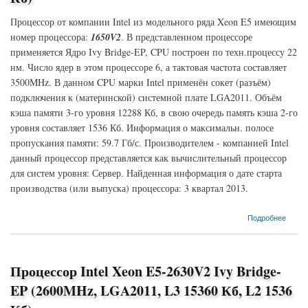
Процессор от компании Intel из модельного ряда Xeon E5 имеющим
номер процессора:
1650V2
. В представленном процессоре
применяется Ядро Ivy Bridge-EP, CPU построен по техн.процессу 22
нм. Число ядер в этом процессоре 6, а тактовая частота составляет
3500MHz. В данном CPU марки Intel применён сокет (разъём)
подключения к (материнской) системной плате LGA2011. Объём
кэша памяти 3-го уровня 12288 Кб, в свою очередь память кэша 2-го
уровня составляет 1536 Кб. Информация о максимальн. полосе
пропускания памяти: 59.7 Гб/с. Производителем - компанией Intel
данный процессор представляется как вычислительный процессор
для систем уровня: Сервер. Найденная информация о дате старта
производства (или выпуска) процессора: 3 квартал 2013.
о Процессор Intel Xeon E5-1650V2 Ivy Bridge-EP (3500MHz, LGA2011, L3 12288 Кб, L2
Подробнее
1536 Кб)
Процессор Intel Xeon E5-2630V2 Ivy Bridge-
EP (2600MHz, LGA2011, L3 15360 Кб, L2 1536