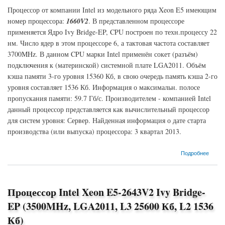
Процессор от компании Intel из модельного ряда Xeon E5 имеющим
номер процессора:
1660V2
. В представленном процессоре
применяется Ядро Ivy Bridge-EP, CPU построен по техн.процессу 22
нм. Число ядер в этом процессоре 6, а тактовая частота составляет
3700MHz. В данном CPU марки Intel применён сокет (разъём)
подключения к (материнской) системной плате LGA2011. Объём
кэша памяти 3-го уровня 15360 Кб, в свою очередь память кэша 2-го
уровня составляет 1536 Кб. Информация о максимальн. полосе
пропускания памяти: 59.7 Гб/с. Производителем - компанией Intel
данный процессор представляется как вычислительный процессор
для систем уровня: Сервер. Найденная информация о дате старта
производства (или выпуска) процессора: 3 квартал 2013.
о Процессор Intel Xeon E5-1660V2 Ivy Bridge-EP (3700MHz, LGA2011, L3 15360 Кб, L2
Подробнее
1536 Кб)
Процессор Intel Xeon E5-2643V2 Ivy Bridge-
EP (3500MHz, LGA2011, L3 25600 Кб, L2 1536
Кб)