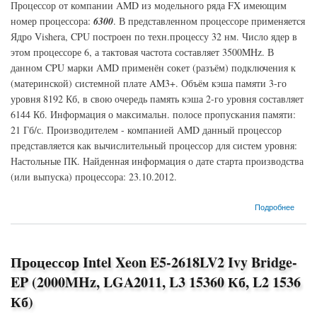
Процессор от компании AMD из модельного ряда FX имеющим
номер процессора:
6300
. В представленном процессоре применяется
Ядро Vishera, CPU построен по техн.процессу 32 нм. Число ядер в
этом процессоре 6, а тактовая частота составляет 3500MHz. В
данном CPU марки AMD применён сокет (разъём) подключения к
(материнской) системной плате AM3+. Объём кэша памяти 3-го
уровня 8192 Кб, в свою очередь память кэша 2-го уровня составляет
6144 Кб. Информация о максимальн. полосе пропускания памяти:
21 Гб/с. Производителем - компанией AMD данный процессор
представляется как вычислительный процессор для систем уровня:
Настольные ПК. Найденная информация о дате старта производства
(или выпуска) процессора: 23.10.2012.
о Процессор AMD FX-6300 Vishera (3500MHz, AM3+, L3 8192 Кб, L2 6144 Кб)
Подробнее
Процессор Intel Xeon E5-2618LV2 Ivy Bridge-
EP (2000MHz, LGA2011, L3 15360 Кб, L2 1536
Кб)