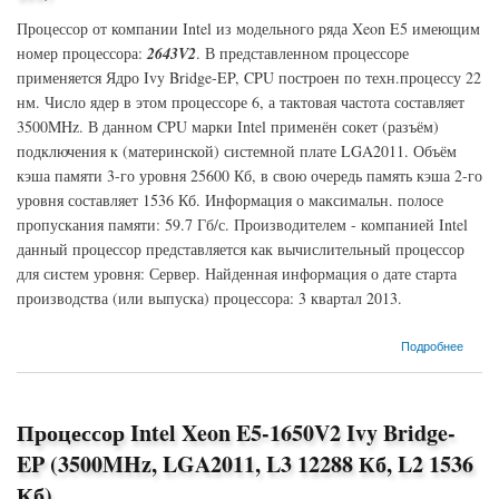
Процессор от компании Intel из модельного ряда Xeon E5 имеющим
номер процессора:
2643V2
. В представленном процессоре
применяется Ядро Ivy Bridge-EP, CPU построен по техн.процессу 22
нм. Число ядер в этом процессоре 6, а тактовая частота составляет
3500MHz. В данном CPU марки Intel применён сокет (разъём)
подключения к (материнской) системной плате LGA2011. Объём
кэша памяти 3-го уровня 25600 Кб, в свою очередь память кэша 2-го
уровня составляет 1536 Кб. Информация о максимальн. полосе
пропускания памяти: 59.7 Гб/с. Производителем - компанией Intel
данный процессор представляется как вычислительный процессор
для систем уровня: Сервер. Найденная информация о дате старта
производства (или выпуска) процессора: 3 квартал 2013.
о Процессор Intel Xeon E5-2643V2 Ivy Bridge-EP (3500MHz, LGA2011, L3 25600 Кб, L2
Подробнее
1536 Кб)
Процессор Intel Xeon E5-1650V2 Ivy Bridge-
EP (3500MHz, LGA2011, L3 12288 Кб, L2 1536
Кб)