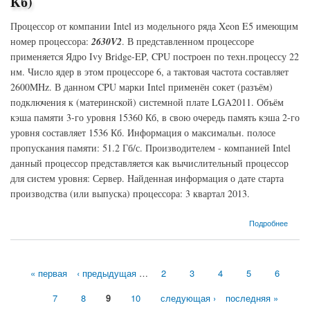
Кб)
Процессор от компании Intel из модельного ряда Xeon E5 имеющим
номер процессора:
2630V2
. В представленном процессоре
применяется Ядро Ivy Bridge-EP, CPU построен по техн.процессу 22
нм. Число ядер в этом процессоре 6, а тактовая частота составляет
2600MHz. В данном CPU марки Intel применён сокет (разъём)
подключения к (материнской) системной плате LGA2011. Объём
кэша памяти 3-го уровня 15360 Кб, в свою очередь память кэша 2-го
уровня составляет 1536 Кб. Информация о максимальн. полосе
пропускания памяти: 51.2 Гб/с. Производителем - компанией Intel
данный процессор представляется как вычислительный процессор
для систем уровня: Сервер. Найденная информация о дате старта
производства (или выпуска) процессора: 3 квартал 2013.
о Процессор Intel Xeon E5-2630V2 Ivy Bridge-EP (2600MHz, LGA2011, L3 15360 Кб, L2
Подробнее
1536 Кб)
« первая
‹ предыдущая
…
2
3
4
5
6
Страницы
7
8
9
10
следующая ›
последняя »