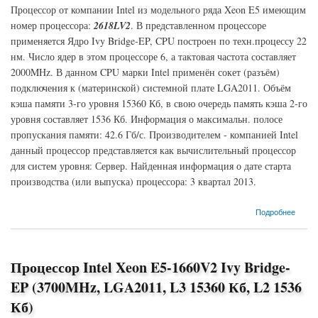
Процессор от компании Intel из модельного ряда Xeon E5 имеющим
номер процессора:
2618LV2
. В представленном процессоре
применяется Ядро Ivy Bridge-EP, CPU построен по техн.процессу 22
нм. Число ядер в этом процессоре 6, а тактовая частота составляет
2000MHz. В данном CPU марки Intel применён сокет (разъём)
подключения к (материнской) системной плате LGA2011. Объём
кэша памяти 3-го уровня 15360 Кб, в свою очередь память кэша 2-го
уровня составляет 1536 Кб. Информация о максимальн. полосе
пропускания памяти: 42.6 Гб/с. Производителем - компанией Intel
данный процессор представляется как вычислительный процессор
для систем уровня: Сервер. Найденная информация о дате старта
производства (или выпуска) процессора: 3 квартал 2013.
о Процессор Intel Xeon E5-2618LV2 Ivy Bridge-EP (2000MHz, LGA2011, L3 15360 Кб, L2
Подробнее
1536 Кб)
Процессор Intel Xeon E5-1660V2 Ivy Bridge-
EP (3700MHz, LGA2011, L3 15360 Кб, L2 1536
Кб)