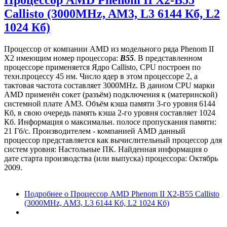
Callisto (3000MHz, AM3, L3 6144 Кб, L2
1024 Кб)
Процессор от компании AMD из модельного ряда Phenom II
X2 имеющим номер процессора:
B55
. В представленном
процессоре применяется Ядро Callisto, CPU построен по
техн.процессу 45 нм. Число ядер в этом процессоре 2, а
тактовая частота составляет 3000MHz. В данном CPU марки
AMD применён сокет (разъём) подключения к (материнской)
системной плате AM3. Объём кэша памяти 3-го уровня 6144
Кб, в свою очередь память кэша 2-го уровня составляет 1024
Кб. Информация о максимальн. полосе пропускания памяти:
21 Гб/с. Производителем - компанией AMD данный
процессор представляется как вычислительный процессор для
систем уровня: Настольные ПК. Найденная информация о
дате старта производства (или выпуска) процессора: Октябрь
2009.
Подробнее
о Процессор AMD Phenom II X2-B55 Callisto
(3000MHz, AM3, L3 6144 Кб, L2 1024 Кб)