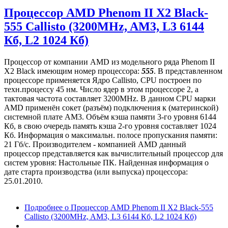
Процессор AMD Phenom II X2 Black-
555 Callisto (3200MHz, AM3, L3 6144
Кб, L2 1024 Кб)
Процессор от компании AMD из модельного ряда Phenom II
X2 Black имеющим номер процессора:
555
. В представленном
процессоре применяется Ядро Callisto, CPU построен по
техн.процессу 45 нм. Число ядер в этом процессоре 2, а
тактовая частота составляет 3200MHz. В данном CPU марки
AMD применён сокет (разъём) подключения к (материнской)
системной плате AM3. Объём кэша памяти 3-го уровня 6144
Кб, в свою очередь память кэша 2-го уровня составляет 1024
Кб. Информация о максимальн. полосе пропускания памяти:
21 Гб/с. Производителем - компанией AMD данный
процессор представляется как вычислительный процессор для
систем уровня: Настольные ПК. Найденная информация о
дате старта производства (или выпуска) процессора:
25.01.2010.
Подробнее
о Процессор AMD Phenom II X2 Black-555
Callisto (3200MHz, AM3, L3 6144 Кб, L2 1024 Кб)