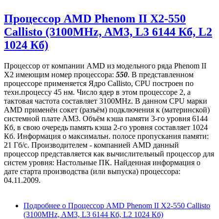
Процессор AMD Phenom II X2-550
Callisto (3100MHz, AM3, L3 6144 Кб, L2
1024 Кб)
Процессор от компании AMD из модельного ряда Phenom II
X2 имеющим номер процессора:
550
. В представленном
процессоре применяется Ядро Callisto, CPU построен по
техн.процессу 45 нм. Число ядер в этом процессоре 2, а
тактовая частота составляет 3100MHz. В данном CPU марки
AMD применён сокет (разъём) подключения к (материнской)
системной плате AM3. Объём кэша памяти 3-го уровня 6144
Кб, в свою очередь память кэша 2-го уровня составляет 1024
Кб. Информация о максимальн. полосе пропускания памяти:
21 Гб/с. Производителем - компанией AMD данный
процессор представляется как вычислительный процессор для
систем уровня: Настольные ПК. Найденная информация о
дате старта производства (или выпуска) процессора:
04.11.2009.
Подробнее
о Процессор AMD Phenom II X2-550 Callisto
(3100MHz, AM3, L3 6144 Кб, L2 1024 Кб)