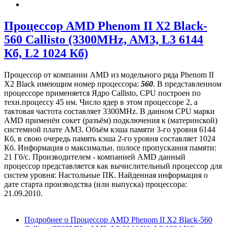
Процессор AMD Phenom II X2 Black-
560 Callisto (3300MHz, AM3, L3 6144
Кб, L2 1024 Кб)
Процессор от компании AMD из модельного ряда Phenom II
X2 Black имеющим номер процессора:
560
. В представленном
процессоре применяется Ядро Callisto, CPU построен по
техн.процессу 45 нм. Число ядер в этом процессоре 2, а
тактовая частота составляет 3300MHz. В данном CPU марки
AMD применён сокет (разъём) подключения к (материнской)
системной плате AM3. Объём кэша памяти 3-го уровня 6144
Кб, в свою очередь память кэша 2-го уровня составляет 1024
Кб. Информация о максимальн. полосе пропускания памяти:
21 Гб/с. Производителем - компанией AMD данный
процессор представляется как вычислительный процессор для
систем уровня: Настольные ПК. Найденная информация о
дате старта производства (или выпуска) процессора:
21.09.2010.
Подробнее
о Процессор AMD Phenom II X2 Black-560