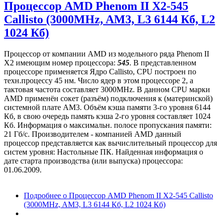
Процессор AMD Phenom II X2-545
Callisto (3000MHz, AM3, L3 6144 Кб, L2
1024 Кб)
Процессор от компании AMD из модельного ряда Phenom II
X2 имеющим номер процессора:
545
. В представленном
процессоре применяется Ядро Callisto, CPU построен по
техн.процессу 45 нм. Число ядер в этом процессоре 2, а
тактовая частота составляет 3000MHz. В данном CPU марки
AMD применён сокет (разъём) подключения к (материнской)
системной плате AM3. Объём кэша памяти 3-го уровня 6144
Кб, в свою очередь память кэша 2-го уровня составляет 1024
Кб. Информация о максимальн. полосе пропускания памяти:
21 Гб/с. Производителем - компанией AMD данный
процессор представляется как вычислительный процессор для
систем уровня: Настольные ПК. Найденная информация о
дате старта производства (или выпуска) процессора:
01.06.2009.
Подробнее
о Процессор AMD Phenom II X2-545 Callisto
(3000MHz, AM3, L3 6144 Кб, L2 1024 Кб)