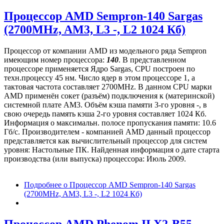
Процессор AMD Sempron-140 Sargas
(2700MHz, AM3, L3 -, L2 1024 Кб)
Процессор от компании AMD из модельного ряда Sempron
имеющим номер процессора:
140
. В представленном
процессоре применяется Ядро Sargas, CPU построен по
техн.процессу 45 нм. Число ядер в этом процессоре 1, а
тактовая частота составляет 2700MHz. В данном CPU марки
AMD применён сокет (разъём) подключения к (материнской)
системной плате AM3. Объём кэша памяти 3-го уровня -, в
свою очередь память кэша 2-го уровня составляет 1024 Кб.
Информация о максимальн. полосе пропускания памяти: 10.6
Гб/с. Производителем - компанией AMD данный процессор
представляется как вычислительный процессор для систем
уровня: Настольные ПК. Найденная информация о дате старта
производства (или выпуска) процессора: Июль 2009.
Подробнее
о Процессор AMD Sempron-140 Sargas
(2700MHz, AM3, L3 -, L2 1024 Кб)
Процессор AMD Phenom II X2-B55