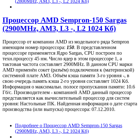
(2800MHz, AM3, L3 -, L2 1024 Кб)
Процессор AMD Sempron-150 Sargas
(2900MHz, AM3, L3 -, L2 1024 Кб)
Процессор от компании AMD из модельного ряда Sempron
имеющим номер процессора:
150
. В представленном
процессоре применяется Ядро Sargas, CPU построен по
техн.процессу 45 нм. Число ядер в этом процессоре 1, а
тактовая частота составляет 2900MHz. В данном CPU марки
AMD применён сокет (разъём) подключения к (материнской)
системной плате AM3. Объём кэша памяти 3-го уровня -, в
свою очередь память кэша 2-го уровня составляет 1024 Кб.
Информация о максимальн. полосе пропускания памяти: 10.6
Гб/с. Производителем - компанией AMD данный процессор
представляется как вычислительный процессор для систем
уровня: Настольные ПК. Найденная информация о дате старта
производства (или выпуска) процессора: 07.12.2010.
Подробнее
о Процессор AMD Sempron-150 Sargas
(2900MHz, AM3, L3 -, L2 1024 Кб)