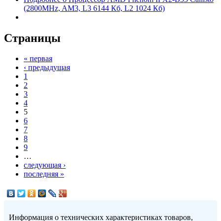
(2800MHz, AM3, L3 6144 Кб, L2 1024 Кб)
Страницы
« первая
‹ предыдущая
1
2
3
4
5
6
7
8
9
…
следующая ›
последняя »
Информация о технических характеристиках товаров,