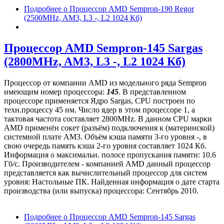
Подробнее
о Процессор AMD Sempron-190 Regor
(2500MHz, AM3, L3 -, L2 1024 Кб)
Процессор AMD Sempron-145 Sargas
(2800MHz, AM3, L3 -, L2 1024 Кб)
Процессор от компании AMD из модельного ряда Sempron
имеющим номер процессора:
145
. В представленном
процессоре применяется Ядро Sargas, CPU построен по
техн.процессу 45 нм. Число ядер в этом процессоре 1, а
тактовая частота составляет 2800MHz. В данном CPU марки
AMD применён сокет (разъём) подключения к (материнской)
системной плате AM3. Объём кэша памяти 3-го уровня -, в
свою очередь память кэша 2-го уровня составляет 1024 Кб.
Информация о максимальн. полосе пропускания памяти: 10.6
Гб/с. Производителем - компанией AMD данный процессор
представляется как вычислительный процессор для систем
уровня: Настольные ПК. Найденная информация о дате старта
производства (или выпуска) процессора: Сентябрь 2010.
Подробнее
о Процессор AMD Sempron-145 Sargas