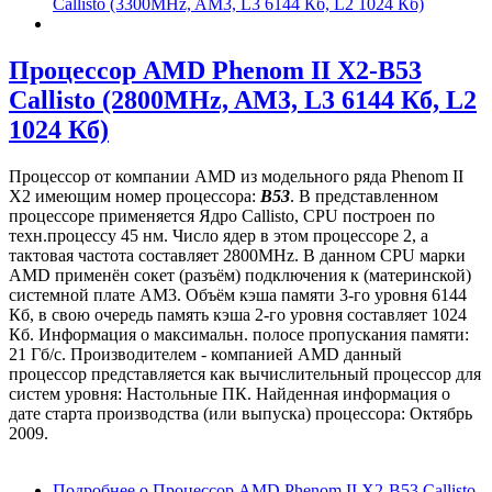
Callisto (3300MHz, AM3, L3 6144 Кб, L2 1024 Кб)
Процессор AMD Phenom II X2-B53
Callisto (2800MHz, AM3, L3 6144 Кб, L2
1024 Кб)
Процессор от компании AMD из модельного ряда Phenom II
X2 имеющим номер процессора:
B53
. В представленном
процессоре применяется Ядро Callisto, CPU построен по
техн.процессу 45 нм. Число ядер в этом процессоре 2, а
тактовая частота составляет 2800MHz. В данном CPU марки
AMD применён сокет (разъём) подключения к (материнской)
системной плате AM3. Объём кэша памяти 3-го уровня 6144
Кб, в свою очередь память кэша 2-го уровня составляет 1024
Кб. Информация о максимальн. полосе пропускания памяти:
21 Гб/с. Производителем - компанией AMD данный
процессор представляется как вычислительный процессор для
систем уровня: Настольные ПК. Найденная информация о
дате старта производства (или выпуска) процессора: Октябрь
2009.
Подробнее
о Процессор AMD Phenom II X2-B53 Callisto