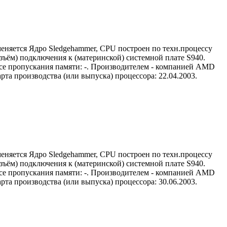
еняется Ядро Sledgehammer, CPU построен по техн.процессу
зъём) подключения к (материнской) системной плате S940.
лосе пропускания памяти: -. Производителем - компанией AMD
та производства (или выпуска) процессора: 22.04.2003.
еняется Ядро Sledgehammer, CPU построен по техн.процессу
зъём) подключения к (материнской) системной плате S940.
лосе пропускания памяти: -. Производителем - компанией AMD
та производства (или выпуска) процессора: 30.06.2003.