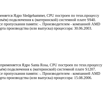
еняется Ядро Sledgehammer, CPU построен по техн.процессу
зъём) подключения к (материнской) системной плате S940.
лосе пропускания памяти: -. Производителем - компанией AMD
та производства (или выпуска) процессора: 30.06.2003.
 применяется Ядро Santa Rosa, CPU построен по техн.процессу
ъём) подключения к (материнской) системной плате S1207.
лосе пропускания памяти: -. Производителем - компанией AMD
та производства (или выпуска) процессора: 15.08.2006.