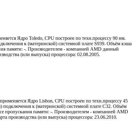
еняется Ядро Toledo, CPU построен по техн.процессу 90 нм.
одключения к (материнской) системной плате S939. Объём кэша
кания памяти: -. Производителем - компанией AMD данный
зводства (или выпуска) процессора: 02.08.2005.
 применяется Ядро Lisbon, CPU построен по техн.процессу 45
м) подключения к (материнской) системной плате C32. Объём
лосе пропускания памяти: -. Производителем - компанией AMD
та производства (или выпуска) процессора: 23.06.2010.