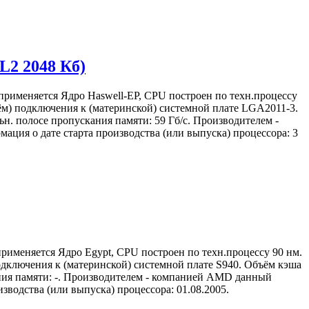
L2 2048 Кб)
применяется Ядро Haswell-EP, CPU построен по техн.процессу
зъём) подключения к (материнской) системной плате LGA2011-3.
ьн. полосе пропускания памяти: 59 Гб/с. Производителем -
ация о дате старта производства (или выпуска) процессора: 3
применяется Ядро Egypt, CPU построен по техн.процессу 90 нм.
одключения к (материнской) системной плате S940. Объём кэша
кания памяти: -. Производителем - компанией AMD данный
зводства (или выпуска) процессора: 01.08.2005.