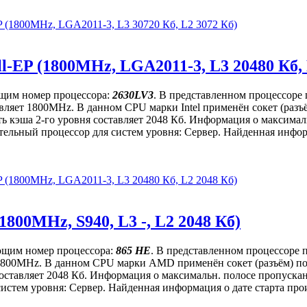
P (1800MHz, LGA2011-3, L3 30720 Кб, L2 3072 Кб)
l-EP (1800MHz, LGA2011-3, L3 20480 Кб, 
ющим номер процессора:
2630LV3
. В представленном процессоре 
ставляет 1800MHz. В данном CPU марки Intel применён сокет (ра
ть кэша 2-го уровня составляет 2048 Кб. Информация о максимал
тельный процессор для систем уровня: Сервер. Найденная информ
P (1800MHz, LGA2011-3, L3 20480 Кб, L2 2048 Кб)
800MHz, S940, L3 -, L2 2048 Кб)
ющим номер процессора:
865 HE
. В представленном процессоре 
ет 1800MHz. В данном CPU марки AMD применён сокет (разъём) п
я составляет 2048 Кб. Информация о максимальн. полосе пропус
истем уровня: Сервер. Найденная информация о дате старта прои