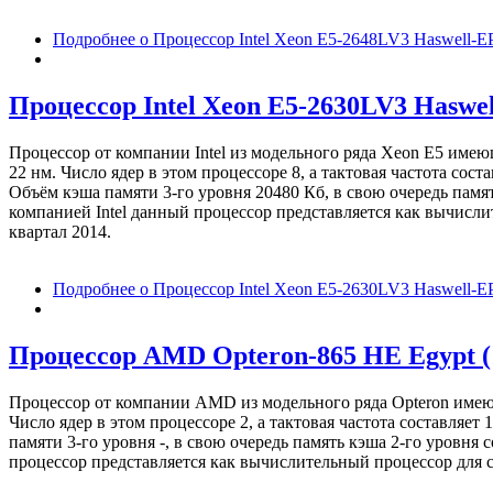
Подробнее
о Процессор Intel Xeon E5-2648LV3 Haswell-E
Процессор Intel Xeon E5-2630LV3 Haswel
Процессор от компании Intel из модельного ряда Xeon E5 име
22 нм. Число ядер в этом процессоре 8, а тактовая частота со
Объём кэша памяти 3-го уровня 20480 Кб, в свою очередь памя
компанией Intel данный процессор представляется как вычисли
квартал 2014.
Подробнее
о Процессор Intel Xeon E5-2630LV3 Haswell-E
Процессор AMD Opteron-865 HE Egypt (1
Процессор от компании AMD из модельного ряда Opteron име
Число ядер в этом процессоре 2, а тактовая частота составля
памяти 3-го уровня -, в свою очередь память кэша 2-го уровн
процессор представляется как вычислительный процессор для с