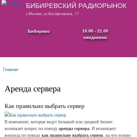
БИБИРЕВСКИЙ РАДИОРЫНОК
Перейти к
основному
г.Москва, ул.Костромская, 17
содержанию
Бибирево
10.00 - 21.00
ежедневно
Основные ссылки
Главная
Вы здесь
Аренда сервера
Как правильно выбрать сервер
В компаниях, которые ведут большой или средний бизнес
аренды сервера
возникает вопрос по поводу
. И возникают
как правильно выбрать сервер
вопросы по поводу
, на что нужно