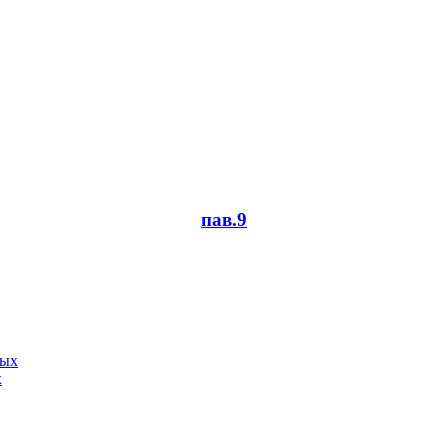
пав.9
х