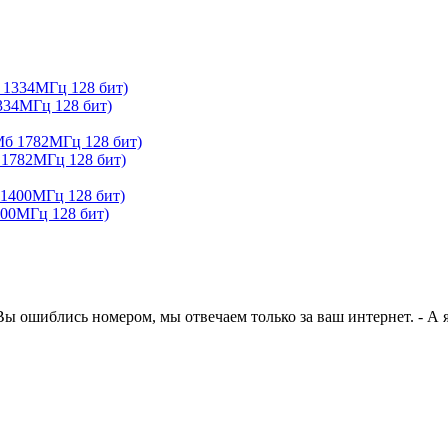
34МГц 128 бит)
1782МГц 128 бит)
400МГц 128 бит)
Вы ошиблись номером, мы отвечаем только за ваш интернет. - А я