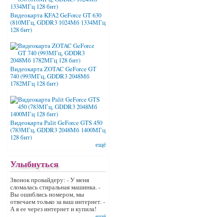
Видеокарта KFA2 GeForce GT 630
(810МГц, GDDR3 1024Мб 1334МГц
128 бит)
Видеокарта ZOTAC GeForce GT
740 (993МГц, GDDR3 2048Мб
1782МГц 128 бит)
Видеокарта Palit GeForce GTS 450
(783МГц, GDDR3 2048Мб 1400МГц
128 бит)
ещё
Улыбнуться
Звонок провайдеру: - У меня
сломалась стиральная машинка. -
Вы ошиблись номером, мы
отвечаем только за ваш интернет. -
А я ее через интернет и купила!
ещё