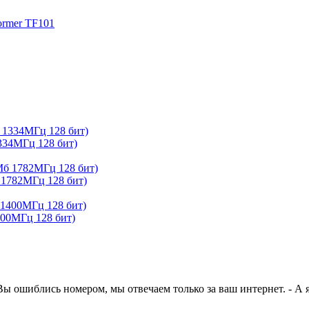
34МГц 128 бит)
1782МГц 128 бит)
400МГц 128 бит)
Вы ошиблись номером, мы отвечаем только за ваш интернет. - А я