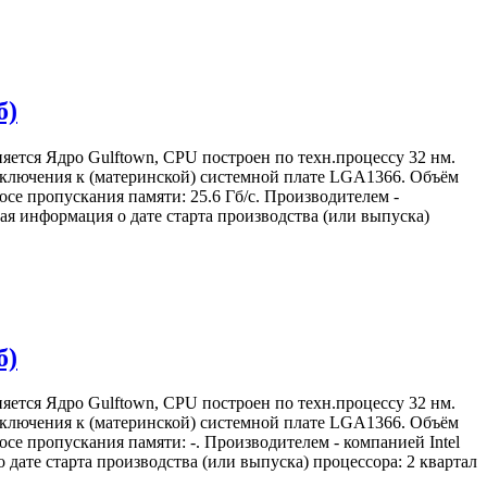
б)
яется Ядро Gulftown, CPU построен по техн.процессу 32 нм.
подключения к (материнской) системной плате LGA1366. Объём
осе пропускания памяти: 25.6 Гб/с. Производителем -
я информация о дате старта производства (или выпуска)
б)
яется Ядро Gulftown, CPU построен по техн.процессу 32 нм.
подключения к (материнской) системной плате LGA1366. Объём
осе пропускания памяти: -. Производителем - компанией Intel
ате старта производства (или выпуска) процессора: 2 квартал