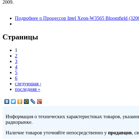
2009.
Подробнее
о Процессор Intel Xeon-W3565 Bloomfield (32
Страницы
1
2
3
4
5
6
следующая ›
последняя »
Информация о технических характеристиках товаров, указан
радиорынке.
Наличие товаров уточняйте непосредственно у
продавцов
, с