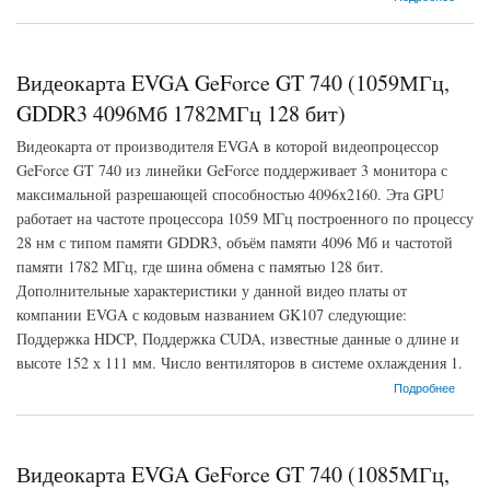
Видеокарта EVGA GeForce GT 740 (1059МГц,
GDDR3 4096Мб 1782МГц 128 бит)
Видеокарта от производителя EVGA в которой видеопроцессор
GeForce GT 740 из линейки GeForce поддерживает 3 монитора с
максимальной разрешающей способностью 4096x2160. Эта GPU
работает на частоте процессора 1059 МГц построенного по процессу
28 нм с типом памяти GDDR3, объём памяти 4096 Мб и частотой
памяти 1782 МГц, где шина обмена с памятью 128 бит.
Дополнительные характеристики у данной видео платы от
компании EVGA с кодовым названием GK107 следующие:
Поддержка HDCP, Поддержка CUDA, известные данные о длине и
высоте 152 х 111 мм. Число вентиляторов в системе охлаждения 1.
о Видеокарта EVGA GeForce GT 740 (1059МГц, GDDR3 4096Мб 1782МГц 128 бит)
Подробнее
Видеокарта EVGA GeForce GT 740 (1085МГц,