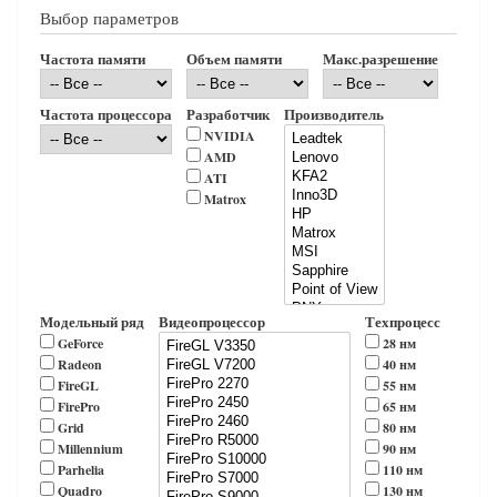
Выбор параметров
Частота памяти
Объем памяти
Макс.разрешение
Частота процессора
Разработчик
Производитель
NVIDIA
AMD
ATI
Matrox
Модельный ряд
Видеопроцессор
Техпроцесс
GeForce
28 нм
Radeon
40 нм
FireGL
55 нм
FirePro
65 нм
Grid
80 нм
Millennium
90 нм
Parhelia
110 нм
Quadro
130 нм