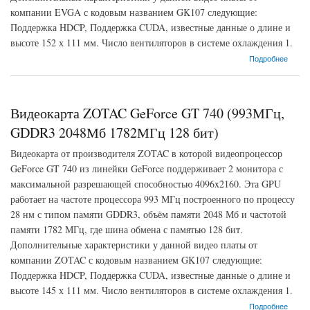
компании EVGA с кодовым названием GK107 следующие:
Поддержка HDCP, Поддержка CUDA, известные данные о длине и
высоте 152 х 111 мм. Число вентиляторов в системе охлаждения 1.
о Видеокарта EVGA GeForce GT 740 (1059МГц, GDDR3 2048Мб 1782МГц 128 бит)
Подробнее
Видеокарта ZOTAC GeForce GT 740 (993МГц,
GDDR3 2048Мб 1782МГц 128 бит)
Видеокарта от производителя ZOTAC в которой видеопроцессор
GeForce GT 740 из линейки GeForce поддерживает 2 монитора с
максимальной разрешающей способностью 4096x2160. Эта GPU
работает на частоте процессора 993 МГц построенного по процессу
28 нм с типом памяти GDDR3, объём памяти 2048 Мб и частотой
памяти 1782 МГц, где шина обмена с памятью 128 бит.
Дополнительные характеристики у данной видео платы от
компании ZOTAC с кодовым названием GK107 следующие:
Поддержка HDCP, Поддержка CUDA, известные данные о длине и
высоте 145 х 111 мм. Число вентиляторов в системе охлаждения 1.
о Видеокарта ZOTAC GeForce GT 740 (993МГц, GDDR3 2048Мб 1782МГц 128 бит)
Подробнее