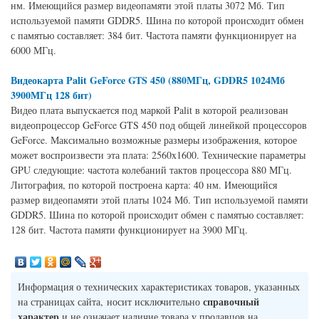
нм. Имеющийся размер видеопамяти этой платы 3072 Мб. Тип
используемой памяти GDDR5. Шина по которой происходит обмен
с памятью составляет: 384 бит. Частота памяти функционирует на
6000 МГц.
Видеокарта Palit GeForce GTS 450 (880МГц, GDDR5 1024Мб
3900МГц 128 бит)
Видео плата выпускается под маркой Palit в которой реализован
видеопроцессор GeForce GTS 450 под общей линейкой процессоров
GeForce. Максимально возможные размеры изображения, которое
может воспроизвести эта плата: 2560x1600. Технические параметры
GPU следующие: частота колебаний тактов процессора 880 МГц.
Литография, по которой построена карта: 40 нм. Имеющийся
размер видеопамяти этой платы 1024 Мб. Тип используемой памяти
GDDR5. Шина по которой происходит обмен с памятью составляет:
128 бит. Частота памяти функционирует на 3900 МГц.
Информация о технических характеристиках товаров, указанных
справочный
на страницах сайта, носит исключительно
характер
и не означает наличие товара у продавцов на