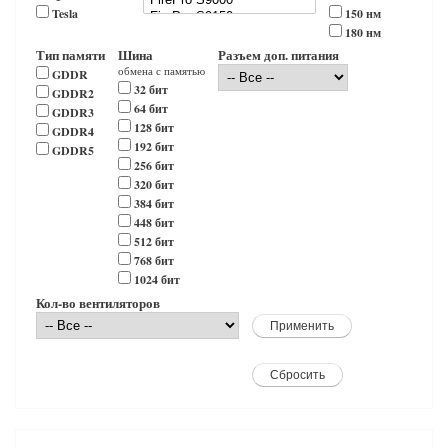
Tesla
150 нм
180 нм
Тип памяти
Шина
Разъем доп. питания
обмена с памятью
GDDR
32 бит
GDDR2
64 бит
GDDR3
128 бит
GDDR4
192 бит
GDDR5
256 бит
320 бит
384 бит
448 бит
512 бит
768 бит
1024 бит
Кол-во вентиляторов