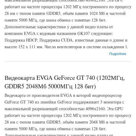
работает на частоте процессора 1202 МГц построенного по процессу
28 нм с типом памяти GDDR5, объём памяти 1024 Мб и частотой
памяти 5000 МГц, где шина обмена с памятью 128 бит.
Дополнительные характеристики у данной видео платы от
компании EVGA с кодовым названием GK107 следующие:
Поддержка HDCP, Поддержка CUDA, известные данные о длине и
высоте 152 х 111 мм. Число вентиляторов в системе охлаждения 1.
о Видеокарта EVGA GeForce GT 740 (1202МГц, GDDR5 1024Мб 5000МГц 128 бит)
Подробнее
Видеокарта EVGA GeForce GT 740 (1202МГц,
GDDR5 2048Мб 5000МГц 128 бит)
Видеокарта от производителя EVGA в которой видеопроцессор
GeForce GT 740 из линейки GeForce поддерживает 3 монитора с
максимальной разрешающей способностью 4096x2160. Эта GPU
работает на частоте процессора 1202 МГц построенного по процессу
28 нм с типом памяти GDDR5, объём памяти 2048 Мб и частотой
памяти 5000 МГц, где шина обмена с памятью 128 бит.
Дополнительные характеристики у данной видео платы от