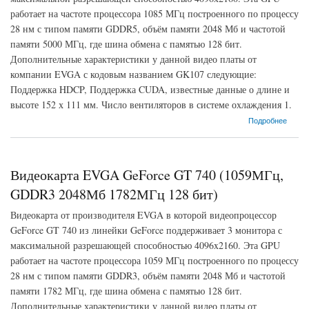
работает на частоте процессора 1085 МГц построенного по процессу
28 нм с типом памяти GDDR5, объём памяти 2048 Мб и частотой
памяти 5000 МГц, где шина обмена с памятью 128 бит.
Дополнительные характеристики у данной видео платы от
компании EVGA с кодовым названием GK107 следующие:
Поддержка HDCP, Поддержка CUDA, известные данные о длине и
высоте 152 х 111 мм. Число вентиляторов в системе охлаждения 1.
о Видеокарта EVGA GeForce GT 740 (1085МГц, GDDR5 2048Мб 5000МГц 128 бит)
Подробнее
Видеокарта EVGA GeForce GT 740 (1059МГц,
GDDR3 2048Мб 1782МГц 128 бит)
Видеокарта от производителя EVGA в которой видеопроцессор
GeForce GT 740 из линейки GeForce поддерживает 3 монитора с
максимальной разрешающей способностью 4096x2160. Эта GPU
работает на частоте процессора 1059 МГц построенного по процессу
28 нм с типом памяти GDDR3, объём памяти 2048 Мб и частотой
памяти 1782 МГц, где шина обмена с памятью 128 бит.
Дополнительные характеристики у данной видео платы от