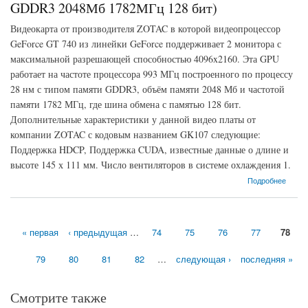
GDDR3 2048Мб 1782МГц 128 бит)
Видеокарта от производителя ZOTAC в которой видеопроцессор
GeForce GT 740 из линейки GeForce поддерживает 2 монитора с
максимальной разрешающей способностью 4096x2160. Эта GPU
работает на частоте процессора 993 МГц построенного по процессу
28 нм с типом памяти GDDR3, объём памяти 2048 Мб и частотой
памяти 1782 МГц, где шина обмена с памятью 128 бит.
Дополнительные характеристики у данной видео платы от
компании ZOTAC с кодовым названием GK107 следующие:
Поддержка HDCP, Поддержка CUDA, известные данные о длине и
высоте 145 х 111 мм. Число вентиляторов в системе охлаждения 1.
о Видеокарта ZOTAC GeForce GT 740 (993МГц, GDDR3 2048Мб 1782МГц 128 бит)
Подробнее
« первая
‹ предыдущая
…
74
75
76
77
78
Страницы
79
80
81
82
…
следующая ›
последняя »
Смотрите также