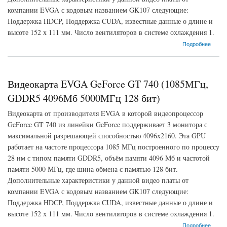
компании EVGA с кодовым названием GK107 следующие:
Поддержка HDCP, Поддержка CUDA, известные данные о длине и
высоте 152 х 111 мм. Число вентиляторов в системе охлаждения 1.
о Видеокарта EVGA GeForce GT 740 (1202МГц, GDDR5 2048Мб 5000МГц 128 бит)
Подробнее
Видеокарта EVGA GeForce GT 740 (1085МГц,
GDDR5 4096Мб 5000МГц 128 бит)
Видеокарта от производителя EVGA в которой видеопроцессор
GeForce GT 740 из линейки GeForce поддерживает 3 монитора с
максимальной разрешающей способностью 4096x2160. Эта GPU
работает на частоте процессора 1085 МГц построенного по процессу
28 нм с типом памяти GDDR5, объём памяти 4096 Мб и частотой
памяти 5000 МГц, где шина обмена с памятью 128 бит.
Дополнительные характеристики у данной видео платы от
компании EVGA с кодовым названием GK107 следующие:
Поддержка HDCP, Поддержка CUDA, известные данные о длине и
высоте 152 х 111 мм. Число вентиляторов в системе охлаждения 1.
о Видеокарта EVGA GeForce GT 740 (1085МГц, GDDR5 4096Мб 5000МГц 128 бит)
Подробнее