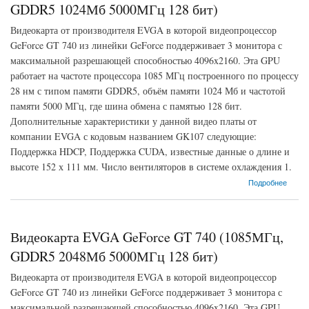
GDDR5 1024Мб 5000МГц 128 бит)
Видеокарта от производителя EVGA в которой видеопроцессор
GeForce GT 740 из линейки GeForce поддерживает 3 монитора с
максимальной разрешающей способностью 4096x2160. Эта GPU
работает на частоте процессора 1085 МГц построенного по процессу
28 нм с типом памяти GDDR5, объём памяти 1024 Мб и частотой
памяти 5000 МГц, где шина обмена с памятью 128 бит.
Дополнительные характеристики у данной видео платы от
компании EVGA с кодовым названием GK107 следующие:
Поддержка HDCP, Поддержка CUDA, известные данные о длине и
высоте 152 х 111 мм. Число вентиляторов в системе охлаждения 1.
о Видеокарта EVGA GeForce GT 740 (1085МГц, GDDR5 1024Мб 5000МГц 128 бит)
Подробнее
Видеокарта EVGA GeForce GT 740 (1085МГц,
GDDR5 2048Мб 5000МГц 128 бит)
Видеокарта от производителя EVGA в которой видеопроцессор
GeForce GT 740 из линейки GeForce поддерживает 3 монитора с
максимальной разрешающей способностью 4096x2160. Эта GPU