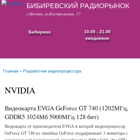
БИБИРЕВСКИЙ РАДИОРЫНОК
Перейти к
основному
г.Москва, ул.Костромская, 17
содержанию
Бибирево
10.00 - 21.00
ежедневно
Основные ссылки
Главная
»
Разработчик видеопроцессора
Вы здесь
NVIDIA
Видеокарта EVGA GeForce GT 740 (1202МГц,
GDDR5 1024Мб 5000МГц 128 бит)
Видеокарта от производителя EVGA в которой видеопроцессор
GeForce GT 740 из линейки GeForce поддерживает 3 монитора с
максимальной разрешающей способностью 4096x2160. Эта GPU