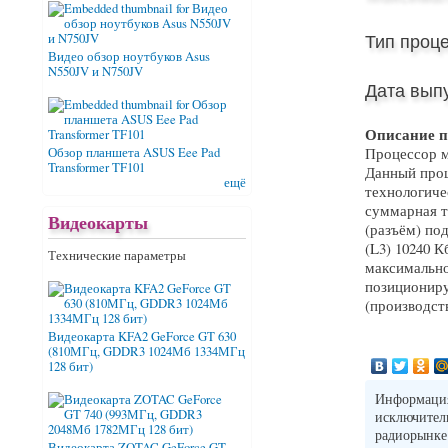
Тип проце
Видео обзор ноутбуков Asus
N550JV и N750JV
Дата выпу
Описание п
Процессор м
Обзор планшета ASUS Eee Pad
Transformer TF101
Данный проц
ещё
технологиче
суммарная т
Видеокарты
(разъём) по
(L3) 10240 К
Технические параметры
максимально
позициониру
(производств
Видеокарта KFA2 GeForce GT 630
(810МГц, GDDR3 1024Мб 1334МГц
128 бит)
Информация 
исключите
радиорынке
Видеокарта ZOTAC GeForce GT