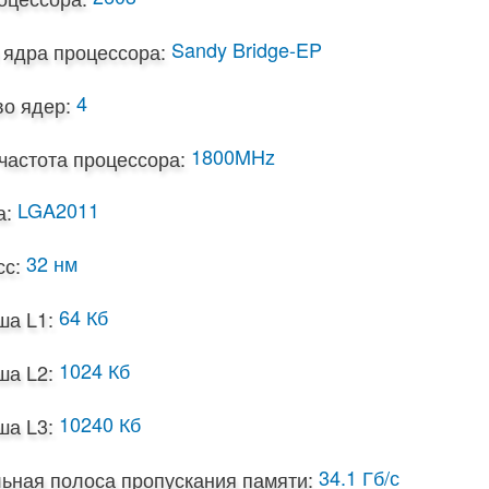
Sandy Bridge-EP
 ядра процессора:
4
о ядер:
1800MHz
частота процессора:
LGA2011
а:
32 нм
с:
64 Кб
ша L1:
1024 Кб
ша L2:
10240 Кб
ша L3:
34.1 Гб/с
ьная полоса пропускания памяти: