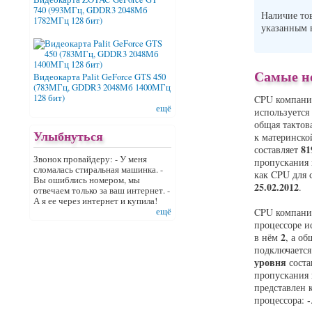
740 (993МГц, GDDR3 2048Мб
Наличие то
1782МГц 128 бит)
указанным
Самые не
Видеокарта Palit GeForce GTS 450
(783МГц, GDDR3 2048Мб 1400МГц
128 бит)
CPU компан
ещё
используется
общая тактов
Улыбнуться
к материнско
81
составляет
Звонок провайдеру: - У меня
пропускания 
сломалась стиральная машинка. -
как CPU для 
Вы ошиблись номером, мы
25.02.2012
.
отвечаем только за ваш интернет. -
А я ее через интернет и купила!
CPU компан
ещё
процессоре и
2
в нём
, а об
подключается
уровня
соста
пропускания 
представлен 
-
процессора: