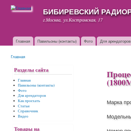
БИБИРЕВСКИЙ РАДИО
г.Москва, ул.Костромская, 17
Главная
Павильоны (контакты)
Фото
Для арендаторов
Основные ссылки
Главная
Вы здесь
Разделы сайта
Процес
(1800M
Главная
Павильоны (контакты)
Фото
Для арендаторов
Марка пр
Как проехать
Статьи
Справочник
Модельны
Видео
Товары на
Номер пр