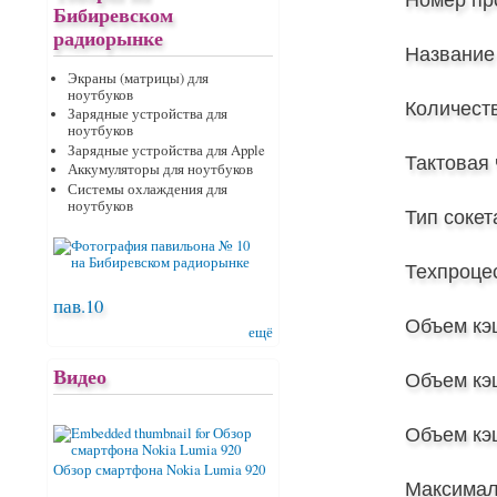
Бибиревском
радиорынке
Название
Экраны (матрицы) для
ноутбуков
Количеств
Зарядные устройства для
ноутбуков
Зарядные устройства для Apple
Тактовая 
Аккумуляторы для ноутбуков
Системы охлаждения для
ноутбуков
Тип сокет
Техпроцес
пав.10
Объем кэ
ещё
Видео
Объем кэ
Объем кэ
Обзор смартфона Nokia Lumia 920
Максимал