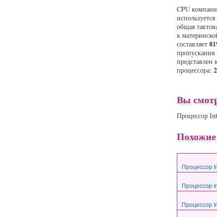
CPU компан
используется
общая тактов
к материнско
81
составляет
пропускания 
представлен 
2
процессора:
Вы смот
Процессор In
Похожие
Процессор In
Процессор In
Процессор In