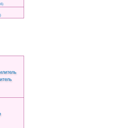
б)
)
итель