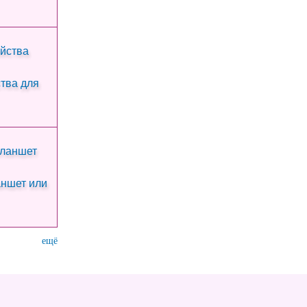
тва для
аншет или
ещё