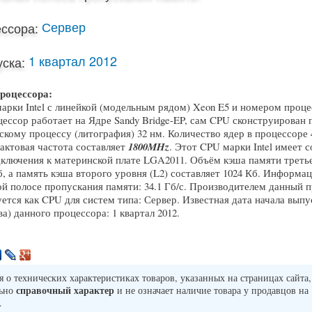
Сервер
ссора:
1 квартал 2012
ска:
роцессора:
арки Intel с линейкой (модельным рядом) Xeon E5 и номером процес
ессор работает на Ядре Sandy Bridge-EP, сам CPU сконструирован 
скому процессу (литография) 32 нм. Количество ядер в процессоре 4
актовая частота составляет
1800MHz
. Этот CPU марки Intel имеет с
дключения к материнской плате LGA2011. Объём кэша памяти треть
б, а память кэша второго уровня (L2) составляет 1024 Кб. Информац
й полосе пропускания памяти: 34.1 Гб/с. Производителем данный 
ется как CPU для систем типа: Сервер. Известная дата начала выпу
а) данного процессора: 1 квартал 2012.
о технических характеристиках товаров, указанных на страницах сайта,
справочный характер
льно
и не означает наличие товара у продавцов на
.