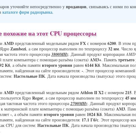
продавцов
варов уточняйте непосредственно у
, связываясь с ними по ко
 в
каталоге фирм радиорынка
.
 похожие на этот CPU процессоры
AMD
FX
6200
ии
представленный модельным рядом
с номером
. В этом п
Zambezi
32 нм
 Ядро
, а сам процессор выполнен по техпроцессу
. Число 
ая частота этого процессора
3800MHz
. Данный продукт корпорации
AMD
AM3+
третьего
й плате компьютера с помощью разъёма (сокета)
. Память
92 Кб
второго уровня
6144 Кб
, а объём памяти
равен
. Максимальная по
-
памяти, найденная на сайте производителя:
. Этот процессор компанией
Настольные ПК
систем:
. Дата начала производства (выпуска) этого проц
AMD
Athlon II X2
215
ии
представленный модельным рядом
с номером
. 
Regor
45 нм
спользуется Ядро
, а сам процессор выполнен по техпроцессу
щая тактовая частота этого процессора
2700MHz
. Данный продукт корпо
AM3
 к материнской плате компьютера с помощью разъёма (сокета)
. Пам
-
второго уровня
1024 Кб
вляет
, а объём памяти
равен
. Максимальная по
17.1 Гб/с
памяти, найденная на сайте производителя:
. Этот процессор к
Настольные ПК
как CPU для систем:
. Дата начала производства (выпуска
.