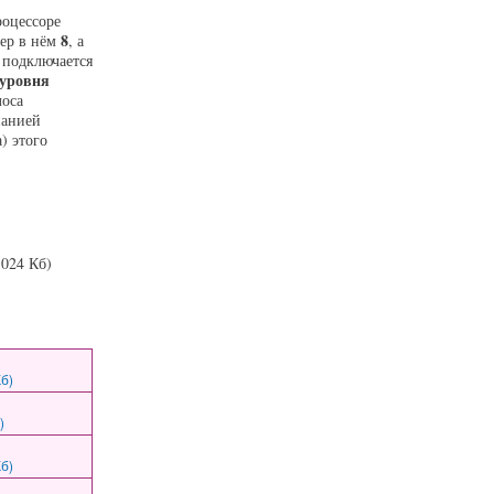
роцессоре
8
дер в нём
, а
подключается
 уровня
лоса
панией
) этого
1024 Кб)
б)
)
б)