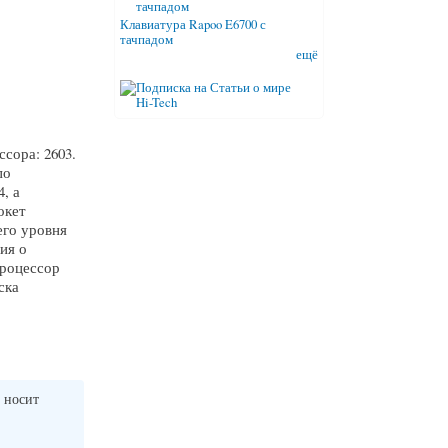
Клавиатура Rapoo E6700 с
тачпадом
ещё
сора: 2603.
по
, а
окет
его уровня
ия о
процессор
ска
 носит