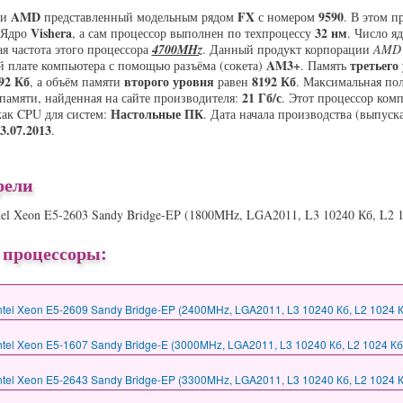
AMD
FX
9590
ии
представленный модельным рядом
с номером
. В этом п
Vishera
32 нм
 Ядро
, а сам процессор выполнен по техпроцессу
. Число я
ая частота этого процессора
4700MHz
. Данный продукт корпорации
AMD
AM3+
третьего
й плате компьютера с помощью разъёма (сокета)
. Память
92 Кб
второго уровня
8192 Кб
, а объём памяти
равен
. Максимальная по
21 Гб/с
памяти, найденная на сайте производителя:
. Этот процессор ком
Настольные ПК
как CPU для систем:
. Дата начала производства (выпуска
3.07.2013
.
рели
tel Xeon E5-2603 Sandy Bridge-EP (1800MHz, LGA2011, L3 10240 Кб, L2 
 процессоры:
tel Xeon E5-2609 Sandy Bridge-EP (2400MHz, LGA2011, L3 10240 Кб, L2 1024 К
tel Xeon E5-1607 Sandy Bridge-E (3000MHz, LGA2011, L3 10240 Кб, L2 1024 Кб
tel Xeon E5-2643 Sandy Bridge-EP (3300MHz, LGA2011, L3 10240 Кб, L2 1024 К