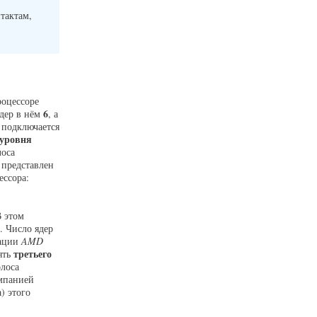
нтактам,
роцессоре
6
ядер в нём
, а
подключается
 уровня
лоса
 представлен
ессора:
В этом
. Число ядер
рации
AMD
третьего
ять
лоса
омпанией
) этого