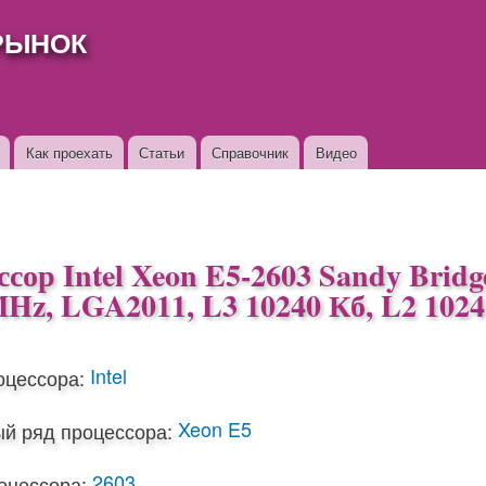
Перейти к
РЫНОК
основному
содержанию
Как проехать
Статьи
Справочник
Видео
сор Intel Xeon E5-2603 Sandy Brid
Hz, LGA2011, L3 10240 Кб, L2 1024
Intel
оцессора:
Xeon E5
й ряд процессора:
2603
оцессора: