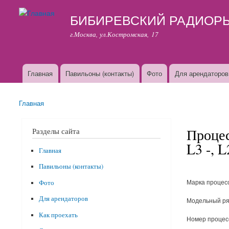
БИБИРЕВСКИЙ РАДИОР
г.Москва, ул.Костромская, 17
Главная
Павильоны (контакты)
Фото
Для арендаторов
Основные ссылки
Главная
Вы здесь
Процес
Разделы сайта
L3 -, 
Главная
Павильоны (контакты)
Марка процес
Фото
Для арендаторов
Модельный ря
Как проехать
Номер процес