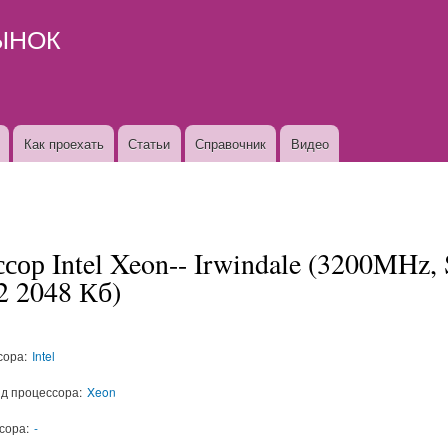
Перейти к
ЫНОК
основному
содержанию
Как проехать
Статьи
Справочник
Видео
сор Intel Xeon-- Irwindale (3200MHz, 
L2 2048 Кб)
сора:
Intel
д процессора:
Xeon
сора:
-