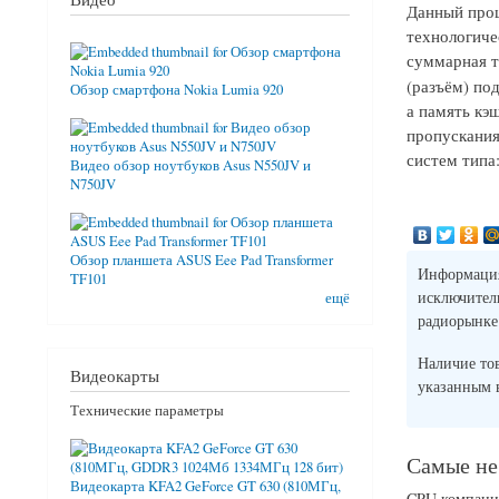
Данный проц
технологиче
суммарная т
(разъём) под
Обзор смартфона Nokia Lumia 920
а память кэ
пропускания
систем типа:
Видео обзор ноутбуков Asus N550JV и
N750JV
Обзор планшета ASUS Eee Pad Transformer
Информация 
TF101
исключите
ещё
радиорынке
Наличие то
Видеокарты
указанным
Технические параметры
Самые не
Видеокарта KFA2 GeForce GT 630 (810МГц,
CPU компан