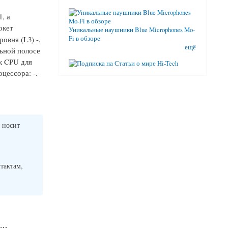
, а
окет
Уникальные наушники Blue Microphones Mo-
овня (L3) -,
Fi в обзоре
ещё
льной полосе
к CPU для
цессора: -.
 носит
нтактам,
том