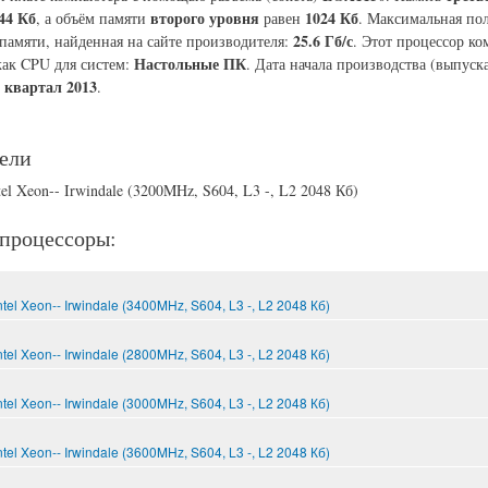
44 Кб
второго уровня
1024 Кб
, а объём памяти
равен
. Максимальная по
25.6 Гб/с
памяти, найденная на сайте производителя:
. Этот процессор к
Настольные ПК
как CPU для систем:
. Дата начала производства (выпуска
 квартал 2013
.
ели
el Xeon-- Irwindale (3200MHz, S604, L3 -, L2 2048 Кб)
процессоры:
tel Xeon-- Irwindale (3400MHz, S604, L3 -, L2 2048 Кб)
tel Xeon-- Irwindale (2800MHz, S604, L3 -, L2 2048 Кб)
tel Xeon-- Irwindale (3000MHz, S604, L3 -, L2 2048 Кб)
tel Xeon-- Irwindale (3600MHz, S604, L3 -, L2 2048 Кб)