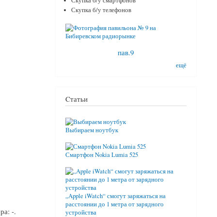
Скупка б/у смартфонов
Скупка б/у телефонов
пав.9
ещё
Cтатьи
Выбираем ноутбук
Смартфон Nokia Lumia 525
„Apple iWatch“ смогут заряжаться на
расстоянии до 1 метра от зарядного
а: -.
устройства