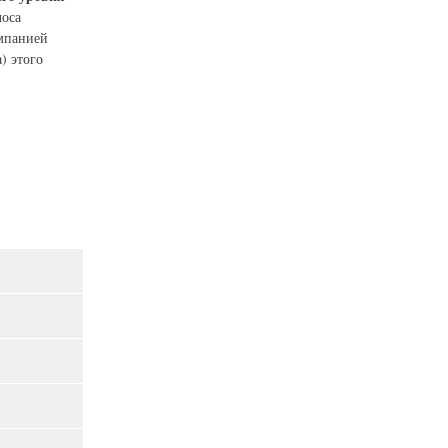
лоса
омпанией
) этого