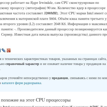
ессор работает на Ядре Irwindale, сам CPU сконструирован по
скому процессу (литография) 90 нм. Количество ядер в процессоре 1
актовая частота составляет
3200MHz
. Этот CPU марки Intel имеет с
ключения к материнской плате S604. Объём кэша памяти третьего ур
ша второго уровня (L2) составляет 2048 Кб. Информация о максима
 памяти: -. Производителем данный процессор позиционируется ка
 Сервер. Известная дата начала выпуска (производства) данного про
о технических характеристиках товаров, указанных на страницах сайта,
справочный характер
льно
и не означает наличие товара у продавцов на
.
продавцов
варов уточняйте непосредственно у
, связываясь с ними по ко
 в
каталоге фирм радиорынка
.
 похожие на этот CPU процессоры
Intel
Core i5
4670K
ии
представленный модельным рядом
с номером
. В э