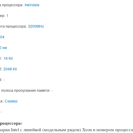
а процессора:
Irwindale
ер:
1
ота процессора:
3200MHz
04
0 нм
1:
16 Кб
2:
2048 Кб
3:
-
 полоса пропускания памяти:
-
а:
Сервер
-
роцессора:
арки Intel с линейкой (модельным рядом) Xeon и номером процессор