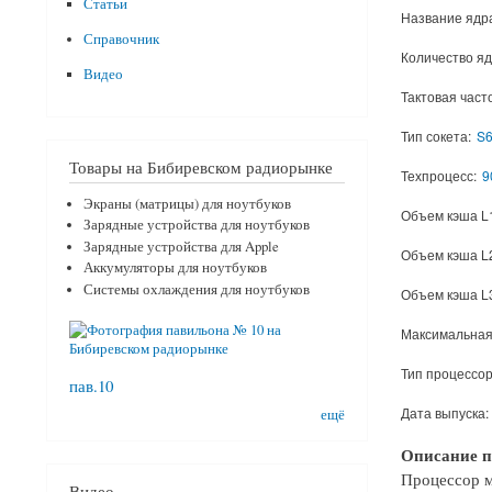
Статьи
Название ядр
Справочник
Количество яд
Видео
Тактовая част
Тип сокета:
S6
Товары на Бибиревском радиорынке
Техпроцесс:
9
Экраны (матрицы) для ноутбуков
Объем кэша L
Зарядные устройства для ноутбуков
Зарядные устройства для Apple
Объем кэша L
Аккумуляторы для ноутбуков
Системы охлаждения для ноутбуков
Объем кэша L
Максимальная
Тип процессор
пав.10
Дата выпуска:
ещё
Описание п
Процессор м
Видео