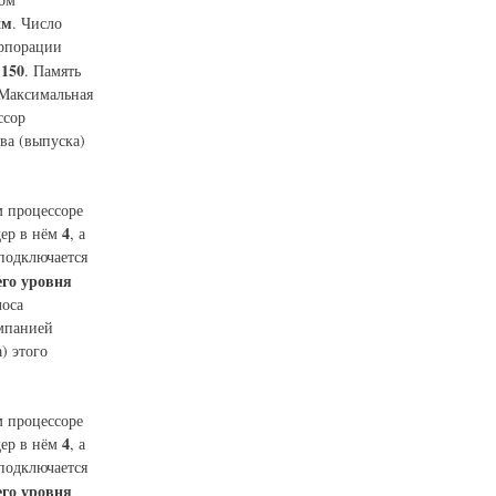
нм
. Число
орпорации
150
. Память
 Максимальная
ссор
тва (выпуска)
м процессоре
4
дер в нём
, а
одключается
его уровня
лоса
омпанией
) этого
м процессоре
4
дер в нём
, а
одключается
его уровня