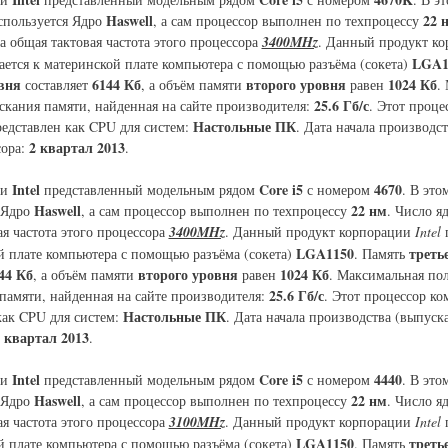
Haswell
22 
спользуется Ядро
, а сам процессор выполнен по техпроцессу
 а общая тактовая частота этого процессора
3400MHz
. Данный продукт к
LGA1
ется к материнской плате компьютера с помощью разъёма (сокета)
вня
6144 Кб
второго уровня
1024 Кб
составляет
, а объём памяти
равен
.
25.6 Гб/с
скания памяти, найденная на сайте производителя:
. Этот проце
Настольные ПК
едставлен как CPU для систем:
. Дата начала производс
2 квартал 2013
сора:
.
Intel
Core i5
4670
ии
представленный модельным рядом
с номером
. В это
Haswell
22 нм
 Ядро
, а сам процессор выполнен по техпроцессу
. Число я
ая частота этого процессора
3400MHz
. Данный продукт корпорации
Intel
п
LGA1150
треть
й плате компьютера с помощью разъёма (сокета)
. Память
44 Кб
второго уровня
1024 Кб
, а объём памяти
равен
. Максимальная по
25.6 Гб/с
памяти, найденная на сайте производителя:
. Этот процессор к
Настольные ПК
как CPU для систем:
. Дата начала производства (выпуска
 квартал 2013
.
Intel
Core i5
4440
ии
представленный модельным рядом
с номером
. В это
Haswell
22 нм
 Ядро
, а сам процессор выполнен по техпроцессу
. Число я
ая частота этого процессора
3100MHz
. Данный продукт корпорации
Intel
п
LGA1150
треть
й плате компьютера с помощью разъёма (сокета)
. Память