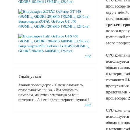
GDDR3 1024Мб 1334МГц 128 бит)
процессоре и
4
ядер в нём
,
Intel
подключа
Видеокарта ZOTAC GeForce GT 740
третьего уро
(993МГц, GDDR3 2048Мб 1782МГц 128 бит)
полоса пропу
компанией пр
этого процес
Видеокарта Palit GeForce GTS 450 (783МГц,
GDDR3 2048Мб 1400МГц 128 бит)
CPU компан
ещё
используется
общая тактов
к материнско
Улыбнуться
61
составляет
Звонок провайдеру: - У меня сломалась
пропускания 
стиральная машинка. - Вы ошиблись
представлен 
номером, мы отвечаем только за ваш
2
процессора:
интернет. - А я ее через интернет и купила!
ещё
CPU компан
используется
общая тактов
к материнско