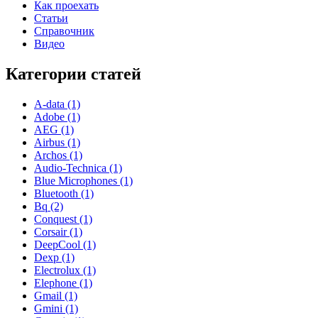
Как проехать
Статьи
Справочник
Видео
Категории статей
A-data (1)
Adobe (1)
AEG (1)
Airbus (1)
Archos (1)
Audio-Technica (1)
Blue Microphones (1)
Bluetooth (1)
Bq (2)
Conquest (1)
Corsair (1)
DeepCool (1)
Dexp (1)
Electrolux (1)
Elephone (1)
Gmail (1)
Gmini (1)