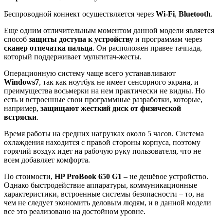
Беспроводной коннект осуществляется через
Wi
-
Fi
,
Bluetooth
.
Еще одним отличительным моментом данной модели является
способ
защиты доступа к устройству
и программам через
сканер отпечатка пальца
. Он расположен правее тачпада,
который поддерживает мультитач-жесты.
Операционную систему чаще всего устанавливают
Windows
7
, так как ноутбук не имеет сенсорного экрана, и
преимущества восьмерки на нем практически не видны. Но
есть и встроенные свои программные разработки, которые,
например,
защищают жесткий диск от физической
встряски
.
Время работы на средних нагрузках около 5 часов. Система
охлаждения находится с правой стороны корпуса, поэтому
горячий воздух идет на рабочую руку пользователя, что не
всем добавляет комфорта.
По стоимости,
HP ProBook 650 G1
– не дешёвое устройство.
Однако быстродействие аппаратуры, коммуникационные
характеристики, встроенные системы безопасности – то, на
чем не следует экономить деловым людям, и в данной модели
все это реализовано на достойном уровне.