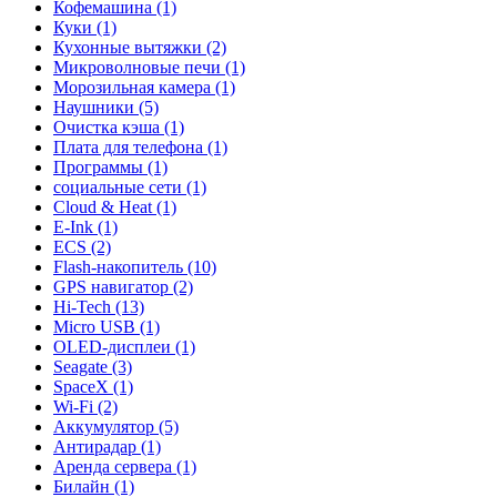
Кофемашина (1)
Куки (1)
Кухонные вытяжки (2)
Микроволновые печи (1)
Морозильная камера (1)
Наушники (5)
Очистка кэша (1)
Плата для телефона (1)
Программы (1)
социальные сети (1)
Cloud & Heat (1)
E-Ink (1)
ECS (2)
Flash-накопитель (10)
GPS навигатор (2)
Hi-Tech (13)
Micro USB (1)
OLED-дисплеи (1)
Seagate (3)
SpaceX (1)
Wi-Fi (2)
Аккумулятор (5)
Антирадар (1)
Аренда сервера (1)
Билайн (1)