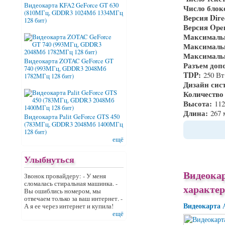
Видеокарта KFA2 GeForce GT 630
Число блок
(810МГц, GDDR3 1024Мб 1334МГц
Версия Dir
128 бит)
Версия Op
Максимальн
Максимальн
Максималь
Видеокарта ZOTAC GeForce GT
Разъем доп
740 (993МГц, GDDR3 2048Мб
TDP:
250 Вт
1782МГц 128 бит)
Дизайн сис
Количество
Высота:
11
Длина:
267
Видеокарта Palit GeForce GTS 450
(783МГц, GDDR3 2048Мб 1400МГц
128 бит)
ещё
Улыбнуться
Видеокар
Звонок провайдеру: - У меня
сломалась стиральная машинка. -
характе
Вы ошиблись номером, мы
отвечаем только за ваш интернет. -
Видеокарта 
А я ее через интернет и купила!
ещё