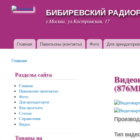
БИБИРЕВСКИЙ РАДИО
г.Москва, ул.Костромская, 17
Главная
Павильоны (контакты)
Фото
Для арендаторов
Основные ссылки
Главная
Вы здесь
Разделы сайта
Видео
(876М
Главная
Павильоны (контакты)
Фото
Для арендаторов
Как проехать
Статьи
Производ
Справочник
Видео
Тип виде
Товары на