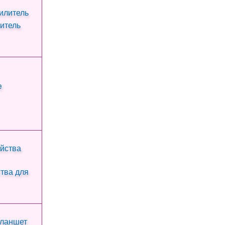
итель
тва для