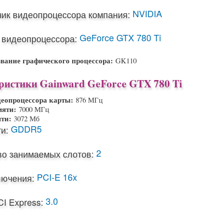
NVIDIA
чик видеопроцессора компания:
GeForce GTX 780 Ti
 видеопроцессора:
звание графического процессора:
GK110
ристики Gainward GeForce GTX 780 Ti
деопроцессора карты:
876 МГц
мяти:
7000 МГц
яти:
3072 Мб
GDDR5
и:
2
во занимаемых слотов:
PCI-E 16x
лючения:
3.0
I Express: