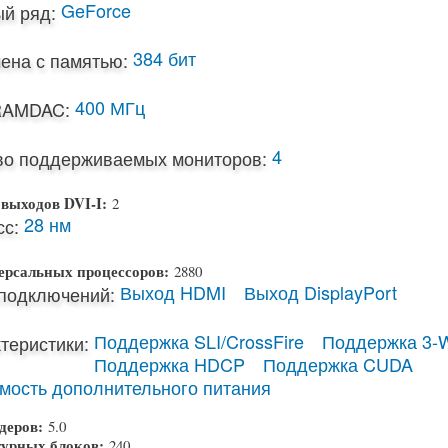
GeForce
й ряд:
384 бит
ена с памятью:
400 МГц
RAMDAC:
4
во поддерживаемых мониторов:
 выходов DVI-I:
2
28 нм
с:
ерсальных процессоров:
2880
Выход HDMI
Выход DisplayPort
подключений:
Поддержка SLI/CrossFire
Поддержка 3-W
теристики:
Поддержка HDCP
Поддержка CUDA
мость дополнительного питания
деров:
5.0
турных блоков:
240