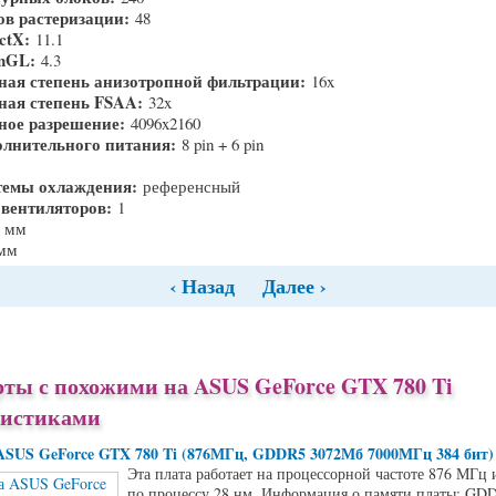
ов растеризации:
48
ectX:
11.1
enGL:
4.3
ая степень анизотропной фильтрации:
16x
ая степень FSAA:
32x
ное разрешение:
4096x2160
олнительного питания:
8 pin + 6 pin
темы охлаждения:
референсный
 вентиляторов:
1
2 мм
 мм
‹ Назад
Далее ›
ты с похожими на ASUS GeForce GTX 780 Ti
ристиками
ASUS GeForce GTX 780 Ti (876МГц, GDDR5 3072Мб 7000МГц 384 бит)
Эта плата работает на процессорной частоте 876 МГц 
по процессу 28 нм. Информация о памяти платы: GDD