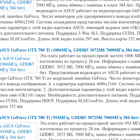
7000 МГц, шина обмена с памятью в плате 384 бит. П
видеокарта от ASUS работает на видеопроцессоре Ge
ной линейки GeForce. Число мониторов для одновременного вывода изобр
ртинки 4096x2160. Система охлаждения представлена числом вентиляторо
ые параметры у этой видео карточки ASUS, имеющей кодовое имя (GK11
ь дополнительного питания, Поддержка 3-Way SLI, Поддержка CUDA, 
жка SLI/CrossFire. Длина этой видео платы 297 мм. Высота карты 152 м
ASUS GeForce GTX 780 Ti (1006МГц, GDDR5 3072Мб 7000МГц 384 бит
Эта плата работает на процессорной частоте 1006 М
изготовлена по процессу 28 нм. Информация о памя
GDDR5, 3072 Мб, 7000 МГц, шина обмена с памятью
бит. Представленная видеокарта от ASUS работает н
оре GeForce GTX 780 Ti из модельной линейки GeForce. Число мониторо
го вывода изображения: 4, а параметры картинки 4096x2160. Система о
 числом вентиляторов: 2. Дополнительные параметры у этой видео карт
вое имя (GK110) такие: Необходимость дополнительного питания, Подд
ка CUDA, Поддержка HDCP, Поддержка SLI/CrossFire. Длина этой видео
арты 152 мм.
ASUS GeForce GTX 780 Ti (954МГц, GDDR5 3072Мб 7000МГц 384 бит)
Эта плата работает на процессорной частоте 954 МГ
изготовлена по процессу 28 нм. Информация о памя
GDDR5, 3072 Мб, 7000 МГц, шина обмена с памятью
бит. Представленная видеокарта от ASUS работает н