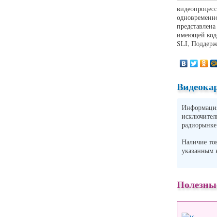
видеопроцесс
одновременно
представлена
имеющей кодо
SLI, Поддерж
Видеокар
Информация 
исключите
радиорынке
Наличие то
указанным
Полезны