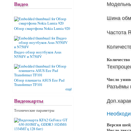
Модельны
Видео
Шина обм
Обзор смартфона Nokia Lumia 920
Частота 
Количест
Видео обзор ноутбуков Asus
N550JV и N750JV
Количество
Техпроцес
Число унив
Обзор планшета ASUS Eee Pad
Transformer TF101
Разъёмы 
ещё
Доп.харак
Видеокарты
Технические параметры
Необходи
Версия шей
Число текс