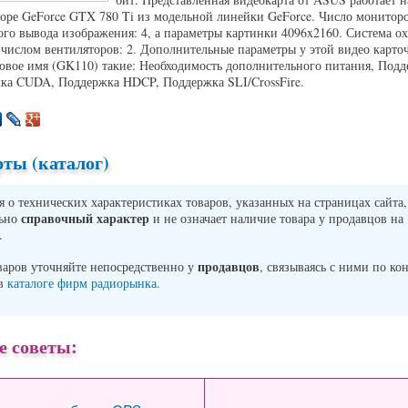
оре GeForce GTX 780 Ti из модельной линейки GeForce. Число мониторо
го вывода изображения: 4, а параметры картинки 4096x2160. Система о
 числом вентиляторов: 2. Дополнительные параметры у этой видео карт
вое имя (GK110) такие: Необходимость дополнительного питания, Подд
ка CUDA, Поддержка HDCP, Поддержка SLI/CrossFire.
ты (каталог)
о технических характеристиках товаров, указанных на страницах сайта,
справочный характер
льно
и не означает наличие товара у продавцов на
.
продавцов
варов уточняйте непосредственно у
, связываясь с ними по ко
 в
каталоге фирм радиорынка
.
е советы: