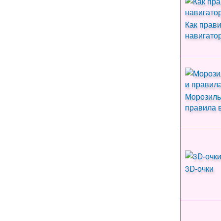
Как прав
навигато
Морозиль
правила 
3D-очки