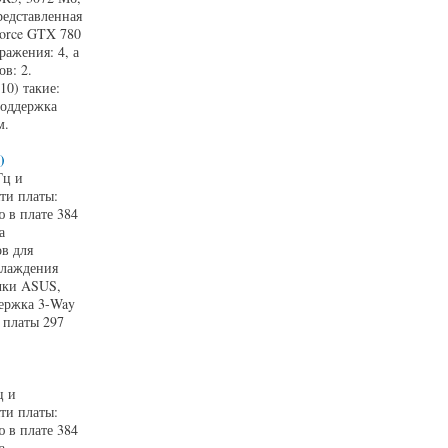
редставленная
Force GTX 780
ажения: 4, а
в: 2.
0) такие:
Поддержка
м.
)
Гц и
ти платы:
 в плате 384
а
в для
хлаждения
очки ASUS,
ержка 3-Way
 платы 297
ц и
ти платы:
 в плате 384
а