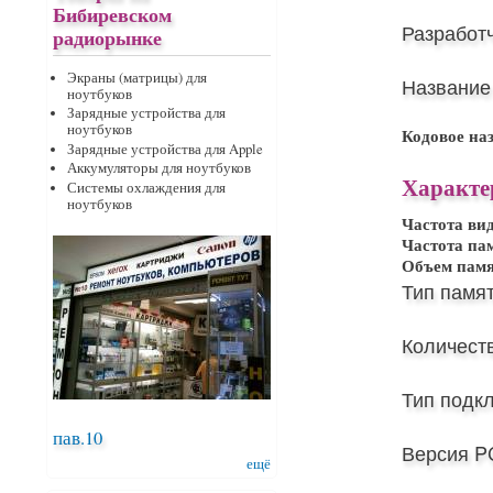
Бибиревском
Разработ
радиорынке
Экраны (матрицы) для
Название
ноутбуков
Зарядные устройства для
ноутбуков
Кодовое на
Зарядные устройства для Apple
Аккумуляторы для ноутбуков
Характе
Системы охлаждения для
ноутбуков
Частота ви
Частота па
Объем пам
Тип памят
Количест
Тип подк
пав.10
Версия PC
ещё