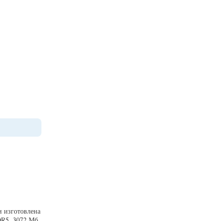
и изготовлена
R5, 3072 Мб,