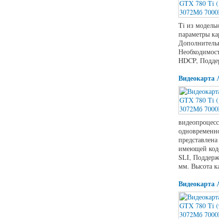
Ti из модель
параметры ка
Дополнительн
Необходимост
HDCP, Поддер
Видеокарта 
видеопроцесс
одновременно
представлена
имеющей кодо
SLI, Поддерж
мм. Высота к
Видеокарта 