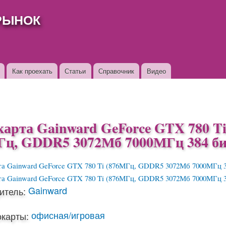
Перейти к
РЫНОК
основному
содержанию
Как проехать
Статьи
Справочник
Видео
карта Gainward GeForce GTX 780 T
Гц, GDDR5 3072Мб 7000МГц 384 би
Gainward
итель:
офисная/игровая
окарты: