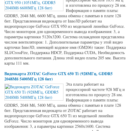
и изготовлена по процессу 28 нм.
Информация о памяти платы:
GDDR5, 2048 Мб, 6600 МГц, шина обмена с памятью в плате 128
бит. Представленная видеокарта от Inno3D работает на
видеопроцессоре GeForce GTX 950 из модельной линейки GeForce.
Число мониторов для одновременного вывода изображения: 3, а
параметры картинки 5120x3200. Система охлаждения представлена
числом вентиляторов: 1. Дополнительные параметры у этой видео
карточки Inno3D, имеющей кодовое имя (GM206) такие: Поддержка
SLI/CrossFire, Поддержка HDCP, Поддержка CUDA, Необходимость
дополнительного питания. Длина этой видео платы 205 мм. Высота
карты 111 мм.
Видеокарта ZOTAC GeForce GTX 650 Ti (928МГц, GDDR5
2048Мб 5400МГц 128 бит)
Эта плата работает на
процессорной частоте 928 МГц и
изготовлена по процессу 28 нм.
Информация о памяти платы:
GDDR5, 2048 Мб, 5400 МГц, шина обмена с памятью в плате 128
бит. Представленная видеокарта от ZOTAC работает на
видеопроцессоре GeForce GTX 650 Ti из модельной линейки
GeForce. Число мониторов для одновременного вывода
изображения: 3, а параметры картинки 2560x1600. Система