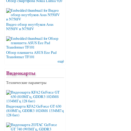
Обзор смартфона Nokia Lumia 920
Видео обзор ноутбуков Asus
N550JV и N750JV
Обзор планшета ASUS Eee Pad
Transformer TF101
ещё
Видеокарты
Технические параметры
Видеокарта KFA2 GeForce GT 630
(810МГц, GDDR3 1024Мб 1334МГц
128 бит)