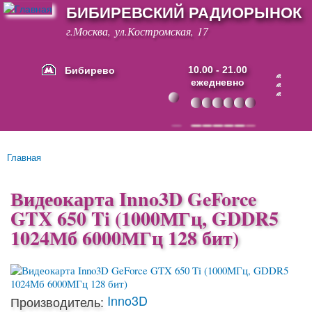
БИБИРЕВСКИЙ РАДИОРЫНОК
Перейти к
основному
г.Москва, ул.Костромская, 17
содержанию
Бибирево
10.00 - 21.00
ежедневно
Основные ссылки
Главная
Вы здесь
Видеокарта Inno3D GeForce
GTX 650 Ti (1000МГц, GDDR5
1024Мб 6000МГц 128 бит)
Inno3D
Производитель: