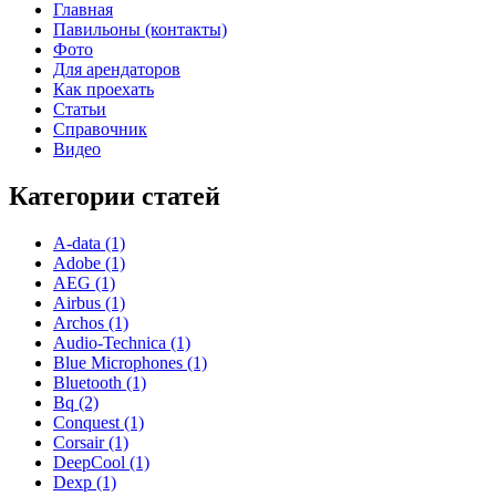
Главная
Павильоны (контакты)
Фото
Для арендаторов
Как проехать
Статьи
Справочник
Видео
Категории статей
A-data (1)
Adobe (1)
AEG (1)
Airbus (1)
Archos (1)
Audio-Technica (1)
Blue Microphones (1)
Bluetooth (1)
Bq (2)
Conquest (1)
Corsair (1)
DeepCool (1)
Dexp (1)