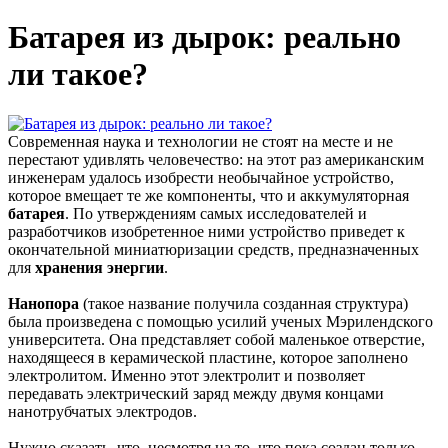
Батарея из дырок: реально
ли такое?
Современная наука и технологии не стоят на месте и не
перестают удивлять человечество: на этот раз американским
инженерам удалось изобрести необычайное устройство,
которое вмещает те же компоненты, что и аккумуляторная
батарея
. По утверждениям самых исследователей и
разработчиков изобретенное ними устройство приведет к
окончательной миниатюризации средств, предназначенных
для
хранения энергии
.
Нанопора
(такое название получила созданная структура)
была произведена с помощью усилий ученых Мэрилендского
университета. Она представляет собой маленькое отверстие,
находящееся в керамической пластине, которое заполнено
электролитом. Именно этот электролит и позволяет
передавать электрический заряд между двумя концами
нанотрубчатых электродов.
Нужно сказать, что, несмотря на то, что пока создан только