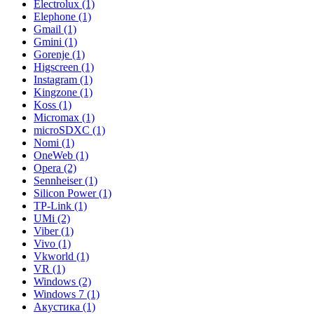
Electrolux (1)
Elephone (1)
Gmail (1)
Gmini (1)
Gorenje (1)
Higscreen (1)
Instagram (1)
Kingzone (1)
Koss (1)
Micromax (1)
microSDXC (1)
Nomi (1)
OneWeb (1)
Opera (2)
Sennheiser (1)
Silicon Power (1)
TP-Link (1)
UMi (2)
Viber (1)
Vivo (1)
Vkworld (1)
VR (1)
Windows (2)
Windows 7 (1)
Акустика (1)