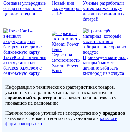
Созданы углеродные
Новый вид
Ученые разработали
батареи с быстрым
аккумуляторов
материал-«жвачку»
циклом зарядки
- Li-S
для литиево-ионных
батарей
Серьезная
TravelCard – внешняя
Произведён материал,
автономность.
аккумуляторная
который может
Xiaomi Power
батарея размером с
активно забирать
Bank
банковскую карту
кислород из воздуха
Информация о технических характеристиках товаров,
указанных на страницах сайта, носит исключительно
справочный характер
и не означает наличие товара у
продавцов на радиорынке.
Наличие товаров уточняйте непосредственно у
продавцов
,
связываясь с ними по контактам, указанным в
каталоге
фирм радиорынка
.