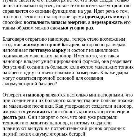
испытательный образец, новое технологическое устройство
справляется со своими функциями на ура. Идет речь о том,
что оно с легкостью за короткое время (
двенадцать минут
)
способно
восполнять запасы энергии
, а
перезаряжать
его
таким образом можно
сколько угодно раз
.
Благодаря открытию нанопоры, теперь стало возможным
создание
аккумуляторной батареи
, которая по размерам
напоминает
почтовую марку
и состоит из миллионов
одинаковых маленьких нанопор. Именно то, что такая
нанопора владеет унифицированной формой, она разрешает
без усилий соединить большое количество маленьких тонких
батарей в одну со значительными размерами. Как же дыры
могут оказаться прочной основой для создания
аккумуляторной батареи?
Отверстия
нанопор
являются настолько миниатюрными, что
при соединении их большого количества они больше похожи
на маленькие песчинки. Как утверждают создатели нанопор,
им удастся
увеличить
способность хранить энергию
еще в
десять раз
. Они говорят о том, что они уже раскрыли
технологию развития нанопор, и потому создатели
планируют выпуск на потребительский рынок огромных
партий таких аккумуляторных батарей.