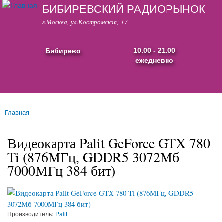
БИБИРЕВСКИЙ РАДИОРЫНОК
Перейти к
основному
г.Москва, ул.Костромская, 17
содержанию
Бибирево
10.00 - 21.00
ежедневно
Основные ссылки
Главная
Вы здесь
Видеокарта Palit GeForce GTX 780
Ti (876МГц, GDDR5 3072Мб
7000МГц 384 бит)
Производитель:
Palit