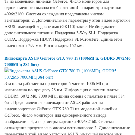
Ti из модельной линейки GeForce. Число мониторов для
одновременного вывода изображения: 4, а параметры картинки
4096x2160. Система охлаждения представлена числом
вентиляторов: 2. Дополнительные параметры у этой видео карточки
ASUS, имеющей кодовое имя (GK110) такие: Необходимость
дополнительного питания, Поддержка 3-Way SLI, Поддержка
CUDA, Поддержка HDCP, Поддержка SLI/CrossFire. Длина этой
видео платы 297 мм. Высота карты 152 мм.
Видеокарта ASUS GeForce GTX 780 Ti (1006МГц, GDDR5 3072Мб
7000МГц 384 бит)
Эта плата работает на процессорной частоте 1006 МГц и
изготовлена по процессу 28 нм. Информация о памяти платы:
GDDR5, 3072 Мб, 7000 МГц, шина обмена с памятью в плате 384
бит. Представленная видеокарта от ASUS работает на
видеопроцессоре GeForce GTX 780 Ti из модельной линейки
GeForce. Число мониторов для одновременного вывода
изображения: 4, а параметры картинки 4096x2160. Система
охлаждения представлена числом вентиляторов: 2. Дополнительные
параметры у этой видео карточки ASUS, имеющей кодовое имя