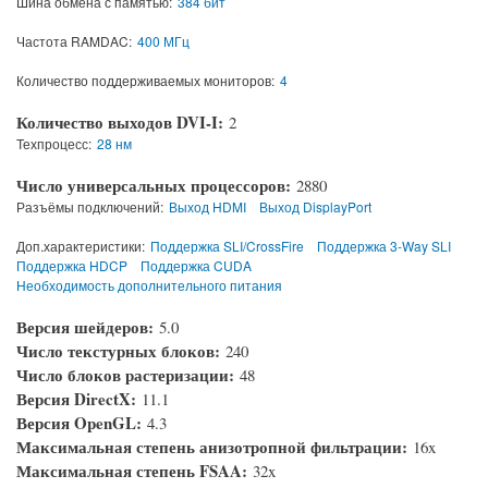
Шина обмена с памятью:
384 бит
Частота RAMDAC:
400 МГц
Количество поддерживаемых мониторов:
4
Количество выходов DVI-I:
2
Техпроцесс:
28 нм
Число универсальных процессоров:
2880
Разъёмы подключений:
Выход HDMI
Выход DisplayPort
Доп.характеристики:
Поддержка SLI/CrossFire
Поддержка 3-Way SLI
Поддержка HDCP
Поддержка CUDA
Необходимость дополнительного питания
Версия шейдеров:
5.0
Число текстурных блоков:
240
Число блоков растеризации:
48
Версия DirectX:
11.1
Версия OpenGL:
4.3
Максимальная степень анизотропной фильтрации:
16x
Максимальная степень FSAA:
32x