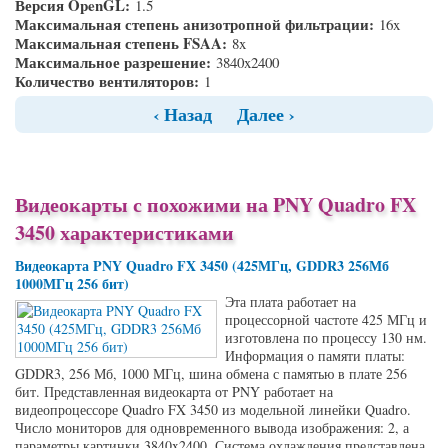
Версия OpenGL:
1.5
Максимальная степень анизотропной фильтрации:
16x
Максимальная степень FSAA:
8x
Максимальное разрешение:
3840x2400
Количество вентиляторов:
1
‹ Назад
Далее ›
Видеокарты с похожими на PNY Quadro FX
3450 характеристиками
Видеокарта PNY Quadro FX 3450 (425МГц, GDDR3 256Мб
1000МГц 256 бит)
Эта плата работает на
процессорной частоте 425 МГц и
изготовлена по процессу 130 нм.
Информация о памяти платы:
GDDR3, 256 Мб, 1000 МГц, шина обмена с памятью в плате 256
бит. Представленная видеокарта от PNY работает на
видеопроцессоре Quadro FX 3450 из модельной линейки Quadro.
Число мониторов для одновременного вывода изображения: 2, а
параметры картинки 3840x2400. Система охлаждения представлена