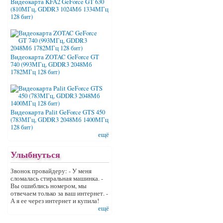
Видеокарта KFA2 GeForce GT 630
(810МГц, GDDR3 1024Мб 1334МГц
128 бит)
Видеокарта ZOTAC GeForce GT
740 (993МГц, GDDR3 2048Мб
1782МГц 128 бит)
Видеокарта Palit GeForce GTS 450
(783МГц, GDDR3 2048Мб 1400МГц
128 бит)
ещё
Улыбнуться
Звонок провайдеру: - У меня
сломалась стиральная машинка. -
Вы ошиблись номером, мы
отвечаем только за ваш интернет. -
А я ее через интернет и купила!
ещё