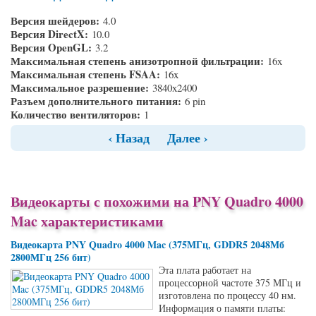
Версия шейдеров:
4.0
Версия DirectX:
10.0
Версия OpenGL:
3.2
Максимальная степень анизотропной фильтрации:
16x
Максимальная степень FSAA:
16x
Максимальное разрешение:
3840x2400
Разъем дополнительного питания:
6 pin
Количество вентиляторов:
1
‹ Назад
Далее ›
Видеокарты с похожими на PNY Quadro 4000
Mac характеристиками
Видеокарта PNY Quadro 4000 Mac (375МГц, GDDR5 2048Мб
2800МГц 256 бит)
Эта плата работает на
процессорной частоте 375 МГц и
изготовлена по процессу 40 нм.
Информация о памяти платы: