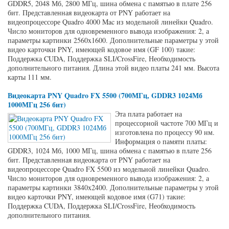
GDDR5, 2048 Мб, 2800 МГц, шина обмена с памятью в плате 256
бит. Представленная видеокарта от PNY работает на
видеопроцессоре Quadro 4000 Mac из модельной линейки Quadro.
Число мониторов для одновременного вывода изображения: 2, а
параметры картинки 2560x1600. Дополнительные параметры у этой
видео карточки PNY, имеющей кодовое имя (GF 100) такие:
Поддержка CUDA, Поддержка SLI/CrossFire, Необходимость
дополнительного питания. Длина этой видео платы 241 мм. Высота
карты 111 мм.
Видеокарта PNY Quadro FX 5500 (700МГц, GDDR3 1024Мб
1000МГц 256 бит)
Эта плата работает на
процессорной частоте 700 МГц и
изготовлена по процессу 90 нм.
Информация о памяти платы:
GDDR3, 1024 Мб, 1000 МГц, шина обмена с памятью в плате 256
бит. Представленная видеокарта от PNY работает на
видеопроцессоре Quadro FX 5500 из модельной линейки Quadro.
Число мониторов для одновременного вывода изображения: 2, а
параметры картинки 3840x2400. Дополнительные параметры у этой
видео карточки PNY, имеющей кодовое имя (G71) такие:
Поддержка CUDA, Поддержка SLI/CrossFire, Необходимость
дополнительного питания.