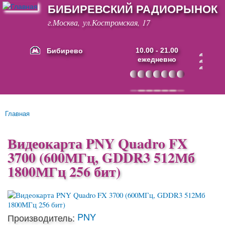
БИБИРЕВСКИЙ РАДИОРЫНОК
Перейти к
основному
г.Москва, ул.Костромская, 17
содержанию
Бибирево
10.00 - 21.00
ежедневно
Основные ссылки
Главная
Вы здесь
Видеокарта PNY Quadro FX
3700 (600МГц, GDDR3 512Мб
1800МГц 256 бит)
PNY
Производитель: