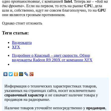
одно
противостояние
, с компанией
Intel
. Теперь же – «
бой на
два фронта
». Если на первом, то есть на рынке
CPU
, дела
шли и, собственно, идут не совсем благополучно, то на
GPU
они являются грозным противником.
Однако стоит отложить
Теги статьи:
Видеокарта
XFX
Подробнее
о Красный – цвет скорости. Обзор
видеокарты Radeon R9 280X от компании XFX
Информация о технических характеристиках товаров,
указанных на страницах сайта, носит исключительно
справочный характер
и не означает наличие товара у
продавцов на радиорынке.
Наличие товаров уточняйте непосредственно у
продавцов
,