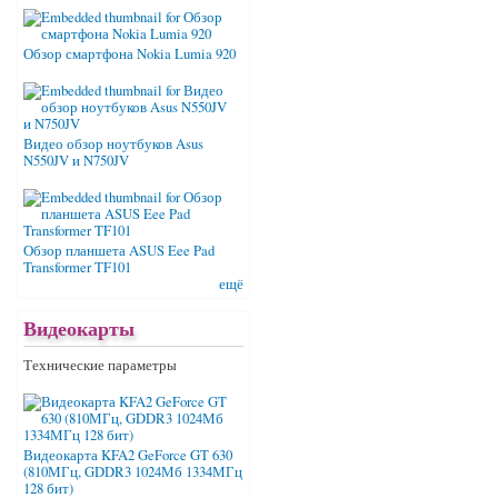
Обзор смартфона Nokia Lumia 920
Видео обзор ноутбуков Asus
N550JV и N750JV
Обзор планшета ASUS Eee Pad
Transformer TF101
ещё
Видеокарты
Технические параметры
Видеокарта KFA2 GeForce GT 630
(810МГц, GDDR3 1024Мб 1334МГц
128 бит)