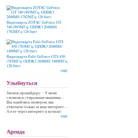
Видеокарта ZOTAC GeForce GT
740 (993МГц, GDDR3 2048Мб
1782МГц 128 бит)
Видеокарта Palit GeForce GTS 450
(783МГц, GDDR3 2048Мб 1400МГц
128 бит)
ещё
Улыбнуться
Звонок провайдеру: - У меня
сломалась стиральная машинка. -
Вы ошиблись номером, мы
отвечаем только за ваш интернет. -
А я ее через интернет и купила!
ещё
Аренда