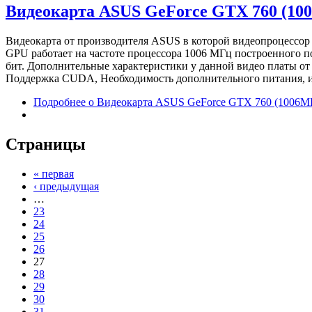
Видеокарта ASUS GeForce GTX 760 (10
Видеокарта от производителя ASUS в которой видеопроцессор
GPU работает на частоте процессора 1006 МГц построенного п
бит. Дополнительные характеристики у данной видео платы о
Поддержка CUDA, Необходимость дополнительного питания, изв
Подробнее
о Видеокарта ASUS GeForce GTX 760 (1006М
Страницы
« первая
‹ предыдущая
…
23
24
25
26
27
28
29
30
31