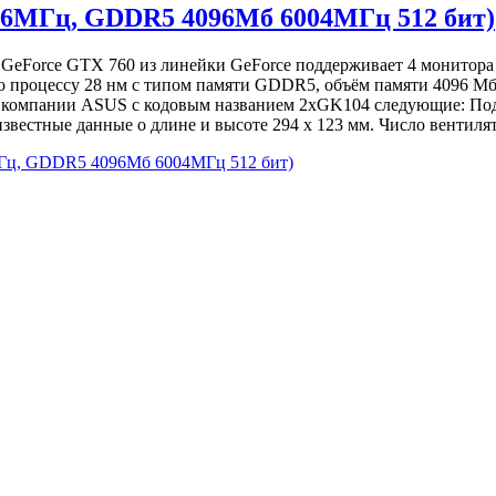
06МГц, GDDR5 4096Мб 6004МГц 512 бит)
 GeForce GTX 760 из линейки GeForce поддерживает 4 монитора
о процессу 28 нм с типом памяти GDDR5, объём памяти 4096 Мб
т компании ASUS с кодовым названием 2xGK104 следующие: Под
естные данные о длине и высоте 294 х 123 мм. Число вентилят
Гц, GDDR5 4096Мб 6004МГц 512 бит)