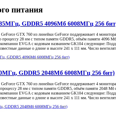
ого питания
085МГц, GDDR5 4096Мб 6008МГц 256 бит
 GeForce GTX 760 из линейки GeForce поддерживает 4 монитор
о процессу 28 нм с типом памяти GDDR5, объём памяти 4096 Мб
т компании EVGA с кодовым названием GK104 следующие: Подде
естные данные о длине и высоте 241 х 111 мм. Число вентилят
Гц, GDDR5 4096Мб 6008МГц 256 бит)
80МГц, GDDR5 2048Мб 6008МГц 256 бит)
 GeForce GTX 760 из линейки GeForce поддерживает 4 монитор
 процессу 28 нм с типом памяти GDDR5, объём памяти 2048 Мб и
т компании EVGA с кодовым названием GK104 следующие: Подде
естные данные о длине и высоте 241 х 111 мм. Число вентилят
ц, GDDR5 2048Мб 6008МГц 256 бит)