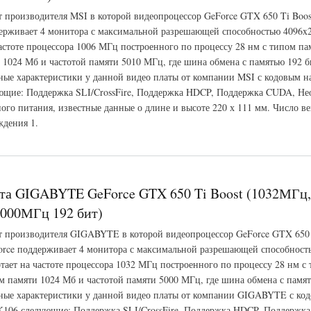
т производителя MSI в которой видеопроцессор GeForce GTX 650 Ti Boos
ерживает 4 монитора с максимальной разрешающей способностью 4096x
частоте процессора 1006 МГц построенного по процессу 28 нм с типом п
 1024 Мб и частотой памяти 5010 МГц, где шина обмена с памятью 192 б
ые характеристики у данной видео платы от компании MSI с кодовым н
щие: Поддержка SLI/CrossFire, Поддержка HDCP, Поддержка CUDA, Не
ого питания, известные данные о длине и высоте 220 х 111 мм. Число ве
ждения 1.
GeForce GTX 650 Ti Boost (1006МГц, GDDR5 1024Мб 5010МГц 192 бит)
та GIGABYTE GeForce GTX 650 Ti Boost (1032МГц
000МГц 192 бит)
т производителя GIGABYTE в которой видеопроцессор GeForce GTX 650 
rce поддерживает 4 монитора с максимальной разрешающей способност
тает на частоте процессора 1032 МГц построенного по процессу 28 нм с
 памяти 1024 Мб и частотой памяти 5000 МГц, где шина обмена с памят
ые характеристики у данной видео платы от компании GIGABYTE с ко
106 следующие: Поддержка SLI/CrossFire, Поддержка HDCP, Поддержк