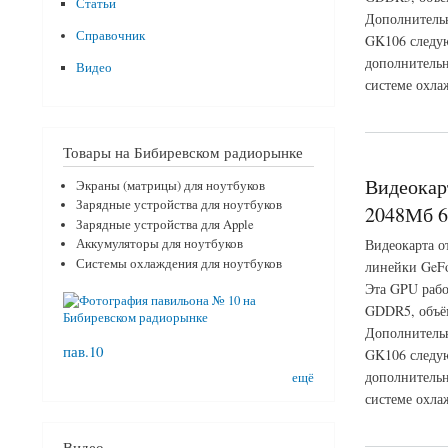
Статьи
Дополнительн
Справочник
GK106 следую
дополнительн
Видео
системе охла
о Видеокарта Gain
Товары на Бибиревском радиорынке
Видеокар
Экраны (матрицы) для ноутбуков
Зарядные устройства для ноутбуков
2048Мб 6
Зарядные устройства для Apple
Видеокарта о
Аккумуляторы для ноутбуков
Системы охлаждения для ноутбуков
линейки GeFo
Эта GPU рабо
GDDR5, объём
Дополнительн
пав.10
GK106 следую
дополнительн
ещё
системе охла
о Видеокарта EVGA
Видео