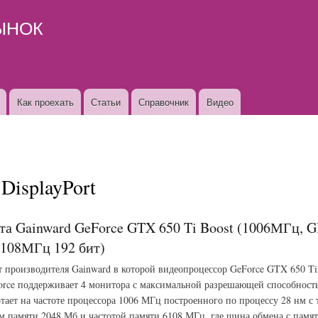
Перейти к
ЫНОК
основному
содержанию
Как проехать
Статьи
Справочник
Видео
DisplayPort
та Gainward GeForce GTX 650 Ti Boost (1006МГц,
108МГц 192 бит)
т производителя Gainward в которой видеопроцессор GeForce GTX 650 Ti
rce поддерживает 4 монитора с максимальной разрешающей способност
тает на частоте процессора 1006 МГц построенного по процессу 28 нм с
 памяти 2048 Мб и частотой памяти 6108 МГц, где шина обмена с памят