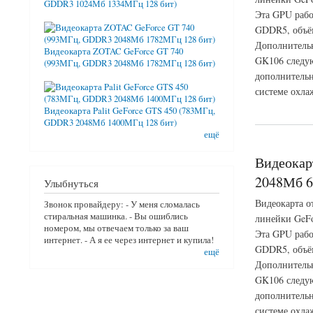
GDDR3 1024Мб 1334МГц 128 бит)
Эта GPU рабо
GDDR5, объём
Дополнительн
Видеокарта ZOTAC GeForce GT 740
GK106 следую
(993МГц, GDDR3 2048Мб 1782МГц 128 бит)
дополнительн
системе охла
о Видеокарта ASUS
Видеокарта Palit GeForce GTS 450 (783МГц,
GDDR3 2048Мб 1400МГц 128 бит)
ещё
Видеокар
2048Мб 6
Улыбнуться
Видеокарта о
Звонок провайдеру: - У меня сломалась
стиральная машинка. - Вы ошиблись
линейки GeFo
номером, мы отвечаем только за ваш
Эта GPU рабо
интернет. - А я ее через интернет и купила!
GDDR5, объём
ещё
Дополнительн
GK106 следую
дополнительн
системе охла