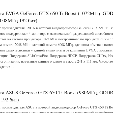
та EVGA GeForce GTX 650 Ti Boost (1072МГц, GD
008МГц 192 бит)
т производителя EVGA в которой видеопроцессор GeForce GTX 650 Ti Bo
rce поддерживает 4 монитора с максимальной разрешающей способност
тает на частоте процессора 1072 МГц построенного по процессу 28 нм с
 памяти 2048 Мб и частотой памяти 6008 МГц, где шина обмена с памят
ые характеристики у данной видео платы от компании EVGA с кодовым
щие: Поддержка SLI/CrossFire, Поддержка HDCP, Поддержка CUDA, Не
ого питания, известные данные о длине и высоте 241 х 111 мм. Число ве
ждения 1.
 GeForce GTX 650 Ti Boost (1072МГц, GDDR5 2048Мб 6008МГц 192 бит)
та ASUS GeForce GTX 650 Ti Boost (980МГц, GDD
192 бит)
т производителя ASUS в которой видеопроцессор GeForce GTX 650 Ti Bo
rce поддерживает 4 монитора с максимальной разрешающей способност