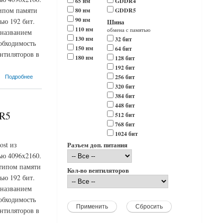
65 нм
GDDR4
типом памяти
80 нм
GDDR5
90 нм
ью 192 бит.
Шина
110 нм
обмена с памятью
 названием
130 нм
32 бит
обходимость
150 нм
64 бит
нтиляторов в
180 нм
128 бит
192 бит
Подробнее
256 бит
320 бит
384 бит
448 бит
DR5
512 бит
768 бит
1024 бит
ost из
Разъем доп. питания
ью 4096x2160.
 типом памяти
Кол-во вентиляторов
ью 192 бит.
 названием
обходимость
нтиляторов в