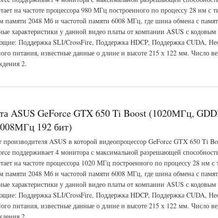
тает на частоте процессора 980 МГц построенного по процессу 28 нм с 
 памяти 2048 Мб и частотой памяти 6008 МГц, где шина обмена с памят
ые характеристики у данной видео платы от компании ASUS с кодовым
щие: Поддержка SLI/CrossFire, Поддержка HDCP, Поддержка CUDA, Не
ого питания, известные данные о длине и высоте 215 х 122 мм. Число ве
ждения 2.
 GeForce GTX 650 Ti Boost (980МГц, GDDR5 2048Мб 6008МГц 192 бит)
та ASUS GeForce GTX 650 Ti Boost (1020МГц, GD
008МГц 192 бит)
т производителя ASUS в которой видеопроцессор GeForce GTX 650 Ti Bo
rce поддерживает 4 монитора с максимальной разрешающей способност
тает на частоте процессора 1020 МГц построенного по процессу 28 нм с
 памяти 2048 Мб и частотой памяти 6008 МГц, где шина обмена с памят
ые характеристики у данной видео платы от компании ASUS с кодовым
щие: Поддержка SLI/CrossFire, Поддержка HDCP, Поддержка CUDA, Не
ого питания, известные данные о длине и высоте 215 х 122 мм. Число ве
ждения 2.