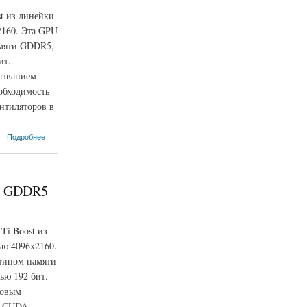
t из линейки
2160. Эта GPU
амяти GDDR5,
ит.
азванием
обходимость
нтиляторов в
Подробнее
, GDDR5
Ti Boost из
ью 4096x2160.
 типом памяти
ью 192 бит.
довым
а CUDA,