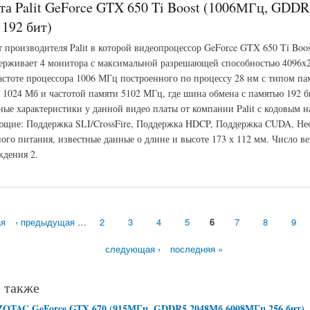
та Palit GeForce GTX 650 Ti Boost (1006МГц, GDD
192 бит)
т производителя Palit в которой видеопроцессор GeForce GTX 650 Ti Boo
ерживает 4 монитора с максимальной разрешающей способностью 4096x
частоте процессора 1006 МГц построенного по процессу 28 нм с типом п
 1024 Мб и частотой памяти 5102 МГц, где шина обмена с памятью 192 б
ые характеристики у данной видео платы от компании Palit с кодовым 
щие: Поддержка SLI/CrossFire, Поддержка HDCP, Поддержка CUDA, Не
ого питания, известные данные о длине и высоте 173 х 112 мм. Число ве
ждения 2.
t GeForce GTX 650 Ti Boost (1006МГц, GDDR5 1024Мб 5102МГц 192 бит)
ая
‹ предыдущая
…
2
3
4
5
6
7
8
9
следующая ›
последняя »
 также
ZOTAC GeForce GTX 670 (915МГц, GDDR5 2048Мб 6008МГц 256 бит)