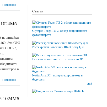
Подробнее
Cтатьи
5 1024Мб
Olympus Tough TG-2: обзор защищенного
фотоаппарата
t из линейки
2160. Эта GPU
Рассекречен новейший BlackBerry Q30
мяти GDDR5,
ит.
азванием
Все что нужно знать о технологии 3D
обходимость
нтиляторов в
Nokia Asha 501: возврат к прошлому в
будущем
Подробнее
ещё
R5 1024Мб