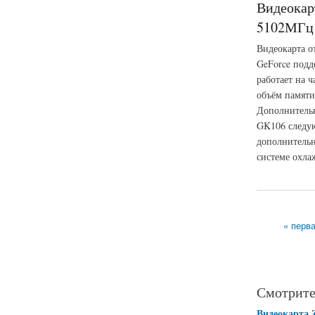
Видеокар
5102МГц 
Видеокарта о
GeForce подд
работает на 
объём памяти
Дополнительн
GK106 следую
дополнительн
системе охла
о Видеокарта Pali
« перв
Страницы
Смотрите
Видеокарта 