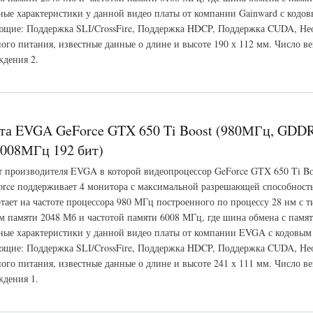
ые характеристики у данной видео платы от компании Gainward с кодо
щие: Поддержка SLI/CrossFire, Поддержка HDCP, Поддержка CUDA, Не
ого питания, известные данные о длине и высоте 190 х 112 мм. Число ве
ждения 2.
ward GeForce GTX 650 Ti Boost (1006МГц, GDDR5 2048Мб 6108МГц 192 бит)
та EVGA GeForce GTX 650 Ti Boost (980МГц, GDD
008МГц 192 бит)
т производителя EVGA в которой видеопроцессор GeForce GTX 650 Ti Bo
rce поддерживает 4 монитора с максимальной разрешающей способност
тает на частоте процессора 980 МГц построенного по процессу 28 нм с 
 памяти 2048 Мб и частотой памяти 6008 МГц, где шина обмена с памят
ые характеристики у данной видео платы от компании EVGA с кодовым
щие: Поддержка SLI/CrossFire, Поддержка HDCP, Поддержка CUDA, Не
ого питания, известные данные о длине и высоте 241 х 111 мм. Число ве
ждения 1.
 GeForce GTX 650 Ti Boost (980МГц, GDDR5 2048Мб 6008МГц 192 бит)