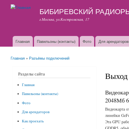
БИБИРЕВСКИЙ РАДИОР
г.Москва, ул.Костромская, 17
Главная
Павильоны (контакты)
Фото
Для арендаторов
Основные ссылки
Главная
»
Разъёмы подключений
Вы здесь
Выход 
Разделы сайта
Главная
Видеокар
Павильоны (контакты)
2048Мб 6
Фото
Видеокарта о
Для арендаторов
линейки GeFo
Как проехать
Эта GPU рабо
GDDR5, объём