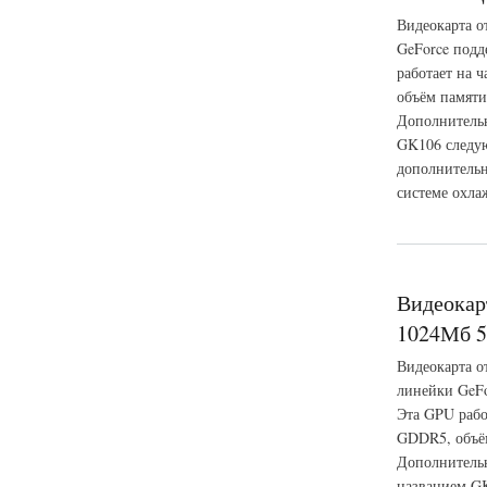
Видеокарта о
GeForce подд
работает на 
объём памяти
Дополнительн
GK106 следую
дополнительн
системе охла
о Видеокарта MSI 
Видеокар
1024Мб 5
Видеокарта о
линейки GeFo
Эта GPU рабо
GDDR5, объём
Дополнительн
названием GK