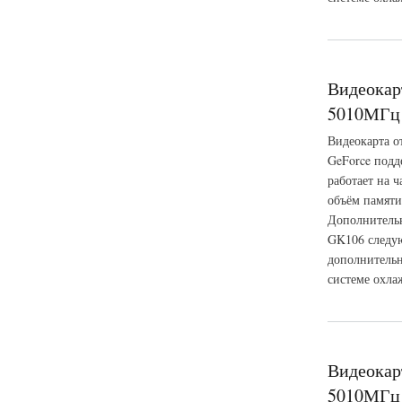
о Видеокарта ASUS
Видеокар
5010МГц 
Видеокарта о
GeForce подд
работает на 
объём памяти
Дополнительн
GK106 следую
дополнительн
системе охла
о Видеокарта MSI 
Видеокар
5010МГц 