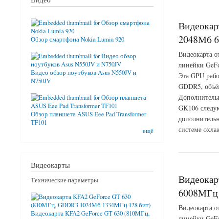
Видеокар
2048Мб 6
Обзор смартфона Nokia Lumia 920
Видеокарта о
линейки GeFo
Видео обзор ноутбуков Asus N550JV и
Эта GPU рабо
N750JV
GDDR5, объём
Дополнительн
GK106 следую
Обзор планшета ASUS Eee Pad Transformer
дополнительн
TF101
системе охла
ещё
о Видеокарта EVGA
Видеокарты
Видеокар
Технические параметры
6008МГц 
Видеокарта о
Видеокарта KFA2 GeForce GT 630 (810МГц,
линейки GeFo