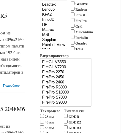
GeForce
Radeon
DR5
FireGL
FirePro
Grid
Millennium
ost из
Parhelia
ью 4096x2160.
Quadro
 типом памяти
Tesla
ью 192 бит.
Видеопроцессор
 названием
обходимость
нтиляторов в
Подробнее
R5 2048Мб
Техпроцесс
Тип памяти
28 нм
GDDR
40 нм
GDDR2
ost из
55 нм
GDDR3
ью 4096x2160.