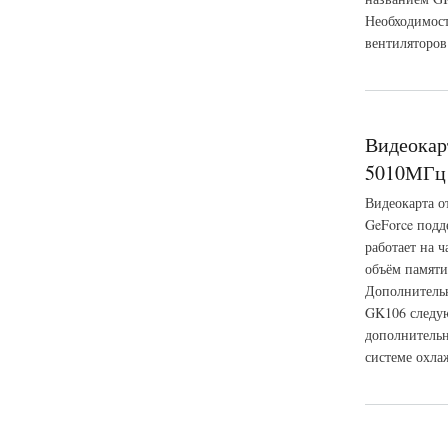
Необходимост
вентиляторов
о Видеокарта GIG
Видеокар
5010МГц 
Видеокарта о
GeForce подд
работает на 
объём памяти
Дополнительн
GK106 следую
дополнительн
системе охла
о Видеокарта Pali