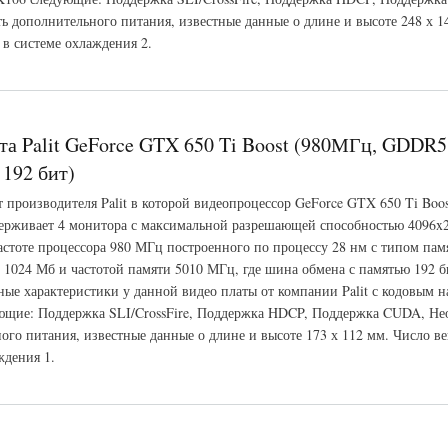
ь дополнительного питания, известные данные о длине и высоте 248 х 1
 в системе охлаждения 2.
ABYTE GeForce GTX 650 Ti Boost (1032МГц, GDDR5 1024Мб 5000МГц 192 бит)
та Palit GeForce GTX 650 Ti Boost (980МГц, GDDR
192 бит)
т производителя Palit в которой видеопроцессор GeForce GTX 650 Ti Boo
ерживает 4 монитора с максимальной разрешающей способностью 4096x
частоте процессора 980 МГц построенного по процессу 28 нм с типом па
 1024 Мб и частотой памяти 5010 МГц, где шина обмена с памятью 192 б
ые характеристики у данной видео платы от компании Palit с кодовым 
щие: Поддержка SLI/CrossFire, Поддержка HDCP, Поддержка CUDA, Не
ого питания, известные данные о длине и высоте 173 х 112 мм. Число ве
ждения 1.
t GeForce GTX 650 Ti Boost (980МГц, GDDR5 1024Мб 5010МГц 192 бит)