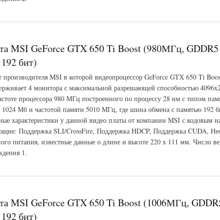
 GeForce GTX 650 Ti Boost (1020МГц, GDDR5 2048Мб 6008МГц 192 бит)
та MSI GeForce GTX 650 Ti Boost (980МГц, GDDR
192 бит)
т производителя MSI в которой видеопроцессор GeForce GTX 650 Ti Boos
ерживает 4 монитора с максимальной разрешающей способностью 4096x
частоте процессора 980 МГц построенного по процессу 28 нм с типом па
 1024 Мб и частотой памяти 5010 МГц, где шина обмена с памятью 192 б
ые характеристики у данной видео платы от компании MSI с кодовым н
щие: Поддержка SLI/CrossFire, Поддержка HDCP, Поддержка CUDA, Не
ого питания, известные данные о длине и высоте 220 х 111 мм. Число ве
ждения 1.
GeForce GTX 650 Ti Boost (980МГц, GDDR5 1024Мб 5010МГц 192 бит)
та MSI GeForce GTX 650 Ti Boost (1006МГц, GDD
192 бит)