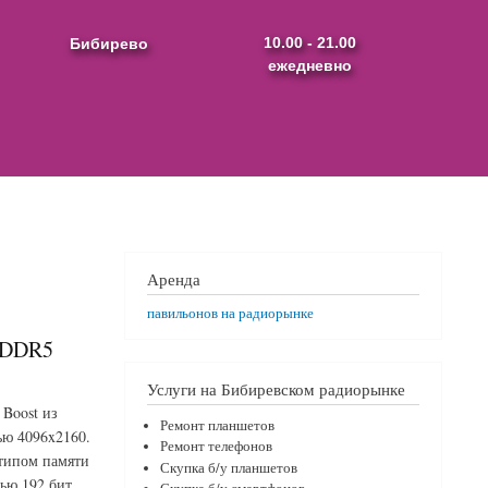
Бибирево
10.00 - 21.00
ежедневно
Аренда
павильонов на радиорынке
 GDDR5
Услуги на Бибиревском радиорынке
 Boost из
Ремонт планшетов
ью 4096x2160.
Ремонт телефонов
 типом памяти
Скупка б/у планшетов
ью 192 бит.