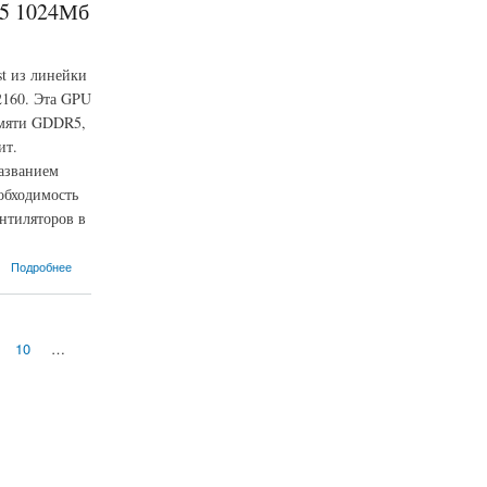
R5 1024Мб
st из линейки
2160. Эта GPU
амяти GDDR5,
ит.
названием
обходимость
нтиляторов в
Подробнее
10
…