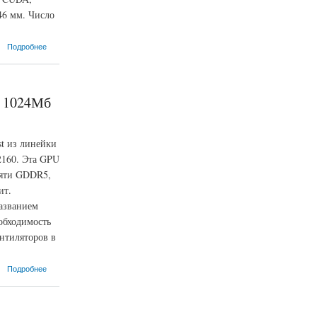
46 мм. Число
Подробнее
5 1024Мб
st из линейки
2160. Эта GPU
мяти GDDR5,
ит.
названием
обходимость
нтиляторов в
Подробнее