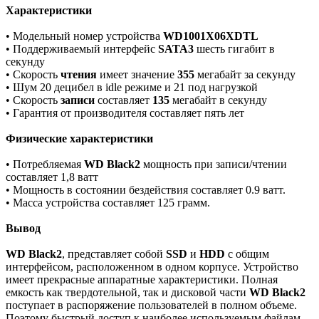
Характеристики
• Модельный номер устройства
WD1001X06XDTL
• Поддерживаемый интерфейс
SATA3
шесть гигабит в
секунду
• Скорость
чтения
имеет значение
355
мегабайт за секунду
• Шум 20 децибел в idle режиме и 21 под нагрузкой
• Скорость
записи
составляет
135
мегабайт в секунду
• Гарантия от производителя составляет пять лет
Физические характеристики
• Потребляемая
WD Black2
мощность при записи/чтении
составляет 1,8 ватт
• Мощность в состоянии бездействия составляет 0.9 ватт.
• Масса устройства составляет 125 грамм.
Вывод
WD Black2
, представляет собой
SSD
и
HDD
с общим
интерфейсом, расположенном в одном корпусе. Устройство
имеет прекрасные аппаратные характеристики. Полная
емкость как твердотельной, так и дисковой части
WD Black2
поступает в распоряжение пользователей в полном объеме.
Поэтому быстрый доступ к наиболее используемым файлам