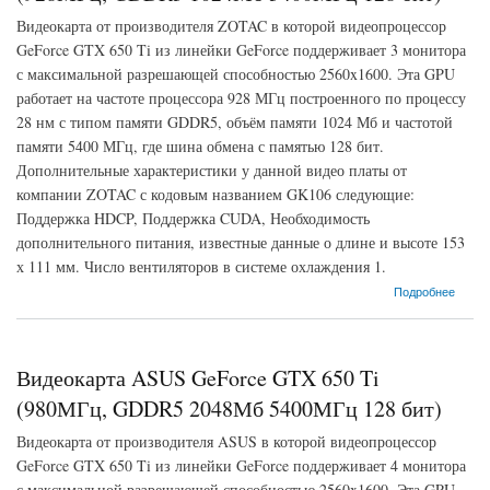
Видеокарта от производителя ZOTAC в которой видеопроцессор
GeForce GTX 650 Ti из линейки GeForce поддерживает 3 монитора
с максимальной разрешающей способностью 2560x1600. Эта GPU
работает на частоте процессора 928 МГц построенного по процессу
28 нм с типом памяти GDDR5, объём памяти 1024 Мб и частотой
памяти 5400 МГц, где шина обмена с памятью 128 бит.
Дополнительные характеристики у данной видео платы от
компании ZOTAC с кодовым названием GK106 следующие:
Поддержка HDCP, Поддержка CUDA, Необходимость
дополнительного питания, известные данные о длине и высоте 153
х 111 мм. Число вентиляторов в системе охлаждения 1.
о Видеокарта ZOTAC GeForce GTX 650 Ti (928МГц, GDDR5 1024Мб 5400МГц 128 бит)
Подробнее
Видеокарта ASUS GeForce GTX 650 Ti
(980МГц, GDDR5 2048Мб 5400МГц 128 бит)
Видеокарта от производителя ASUS в которой видеопроцессор
GeForce GTX 650 Ti из линейки GeForce поддерживает 4 монитора
с максимальной разрешающей способностью 2560x1600. Эта GPU