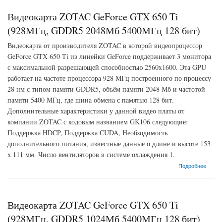
Видеокарта ZOTAC GeForce GTX 650 Ti
(928МГц, GDDR5 2048Мб 5400МГц 128 бит)
Видеокарта от производителя ZOTAC в которой видеопроцессор
GeForce GTX 650 Ti из линейки GeForce поддерживает 3 монитора
с максимальной разрешающей способностью 2560x1600. Эта GPU
работает на частоте процессора 928 МГц построенного по процессу
28 нм с типом памяти GDDR5, объём памяти 2048 Мб и частотой
памяти 5400 МГц, где шина обмена с памятью 128 бит.
Дополнительные характеристики у данной видео платы от
компании ZOTAC с кодовым названием GK106 следующие:
Поддержка HDCP, Поддержка CUDA, Необходимость
дополнительного питания, известные данные о длине и высоте 153
х 111 мм. Число вентиляторов в системе охлаждения 1.
о Видеокарта ZOTAC GeForce GTX 650 Ti (928МГц, GDDR5 2048Мб 5400МГц 128 бит)
Подробнее
Видеокарта ZOTAC GeForce GTX 650 Ti
(928МГц, GDDR5 1024Мб 5400МГц 128 бит)