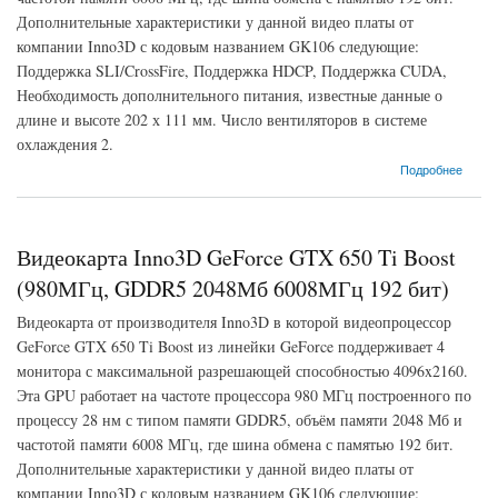
Дополнительные характеристики у данной видео платы от
компании Inno3D с кодовым названием GK106 следующие:
Поддержка SLI/CrossFire, Поддержка HDCP, Поддержка CUDA,
Необходимость дополнительного питания, известные данные о
длине и высоте 202 х 111 мм. Число вентиляторов в системе
охлаждения 2.
о Видеокарта Inno3D GeForce GTX 650 Ti Boost (980МГц, GDDR5 1024Мб 6008МГц 192
Подробнее
бит)
Видеокарта Inno3D GeForce GTX 650 Ti Boost
(980МГц, GDDR5 2048Мб 6008МГц 192 бит)
Видеокарта от производителя Inno3D в которой видеопроцессор
GeForce GTX 650 Ti Boost из линейки GeForce поддерживает 4
монитора с максимальной разрешающей способностью 4096x2160.
Эта GPU работает на частоте процессора 980 МГц построенного по
процессу 28 нм с типом памяти GDDR5, объём памяти 2048 Мб и
частотой памяти 6008 МГц, где шина обмена с памятью 192 бит.
Дополнительные характеристики у данной видео платы от
компании Inno3D с кодовым названием GK106 следующие: