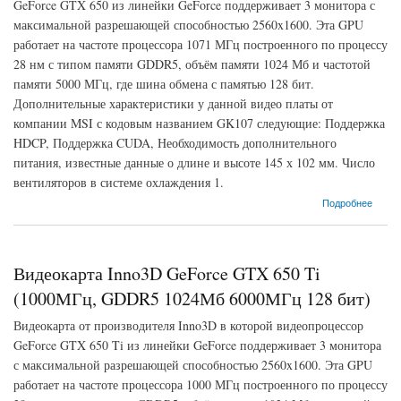
GeForce GTX 650 из линейки GeForce поддерживает 3 монитора с
максимальной разрешающей способностью 2560x1600. Эта GPU
работает на частоте процессора 1071 МГц построенного по процессу
28 нм с типом памяти GDDR5, объём памяти 1024 Мб и частотой
памяти 5000 МГц, где шина обмена с памятью 128 бит.
Дополнительные характеристики у данной видео платы от
компании MSI с кодовым названием GK107 следующие: Поддержка
HDCP, Поддержка CUDA, Необходимость дополнительного
питания, известные данные о длине и высоте 145 х 102 мм. Число
вентиляторов в системе охлаждения 1.
о Видеокарта MSI GeForce GTX 650 (1071МГц, GDDR5 1024Мб 5000МГц 128 бит)
Подробнее
Видеокарта Inno3D GeForce GTX 650 Ti
(1000МГц, GDDR5 1024Мб 6000МГц 128 бит)
Видеокарта от производителя Inno3D в которой видеопроцессор
GeForce GTX 650 Ti из линейки GeForce поддерживает 3 монитора
с максимальной разрешающей способностью 2560x1600. Эта GPU
работает на частоте процессора 1000 МГц построенного по процессу