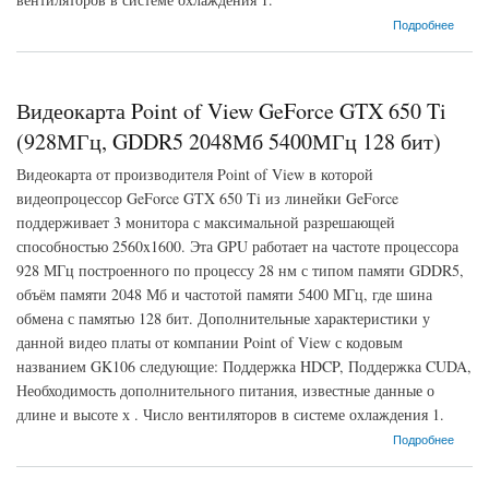
о Видеокарта MSI GeForce GTX 650 Ti (928МГц, GDDR5 2048Мб 5400МГц 128 бит)
Подробнее
Видеокарта Point of View GeForce GTX 650 Ti
(928МГц, GDDR5 2048Мб 5400МГц 128 бит)
Видеокарта от производителя Point of View в которой
видеопроцессор GeForce GTX 650 Ti из линейки GeForce
поддерживает 3 монитора с максимальной разрешающей
способностью 2560x1600. Эта GPU работает на частоте процессора
928 МГц построенного по процессу 28 нм с типом памяти GDDR5,
объём памяти 2048 Мб и частотой памяти 5400 МГц, где шина
обмена с памятью 128 бит. Дополнительные характеристики у
данной видео платы от компании Point of View с кодовым
названием GK106 следующие: Поддержка HDCP, Поддержка CUDA,
Необходимость дополнительного питания, известные данные о
длине и высоте х . Число вентиляторов в системе охлаждения 1.
о Видеокарта Point of View GeForce GTX 650 Ti (928МГц, GDDR5 2048Мб 5400МГц 128
Подробнее
бит)