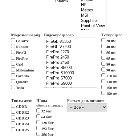
Matrox
Модельный ряд
Видеопроцессор
Техпроцесс
GeForce
28 нм
Radeon
40 нм
FireGL
55 нм
FirePro
65 нм
Grid
80 нм
Millennium
90 нм
Parhelia
110 нм
Quadro
130 нм
Tesla
150 нм
180 нм
Тип памяти
Шина
Разъем доп. питания
обмена с памятью
GDDR
32 бит
GDDR2
64 бит
GDDR3
128 бит
GDDR4
192 бит
GDDR5
256 бит