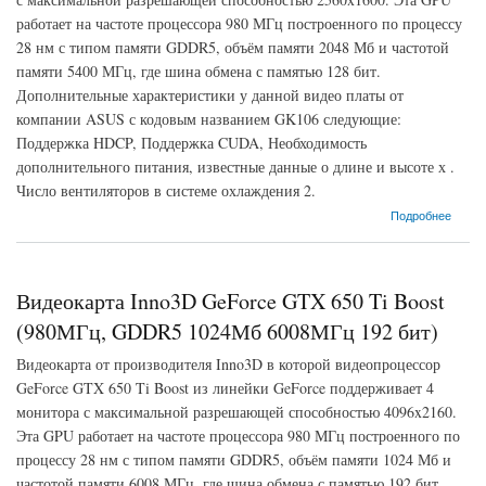
работает на частоте процессора 980 МГц построенного по процессу
28 нм с типом памяти GDDR5, объём памяти 2048 Мб и частотой
памяти 5400 МГц, где шина обмена с памятью 128 бит.
Дополнительные характеристики у данной видео платы от
компании ASUS с кодовым названием GK106 следующие:
Поддержка HDCP, Поддержка CUDA, Необходимость
дополнительного питания, известные данные о длине и высоте х .
Число вентиляторов в системе охлаждения 2.
о Видеокарта ASUS GeForce GTX 650 Ti (980МГц, GDDR5 2048Мб 5400МГц 128 бит)
Подробнее
Видеокарта Inno3D GeForce GTX 650 Ti Boost
(980МГц, GDDR5 1024Мб 6008МГц 192 бит)
Видеокарта от производителя Inno3D в которой видеопроцессор
GeForce GTX 650 Ti Boost из линейки GeForce поддерживает 4
монитора с максимальной разрешающей способностью 4096x2160.
Эта GPU работает на частоте процессора 980 МГц построенного по
процессу 28 нм с типом памяти GDDR5, объём памяти 1024 Мб и
частотой памяти 6008 МГц, где шина обмена с памятью 192 бит.