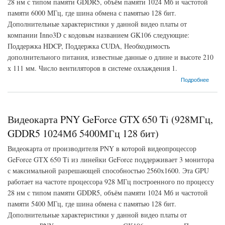
28 нм с типом памяти GDDR5, объём памяти 1024 Мб и частотой
памяти 6000 МГц, где шина обмена с памятью 128 бит.
Дополнительные характеристики у данной видео платы от
компании Inno3D с кодовым названием GK106 следующие:
Поддержка HDCP, Поддержка CUDA, Необходимость
дополнительного питания, известные данные о длине и высоте 210
х 111 мм. Число вентиляторов в системе охлаждения 1.
о Видеокарта Inno3D GeForce GTX 650 Ti (1000МГц, GDDR5 1024Мб 6000МГц 128 бит)
Подробнее
Видеокарта PNY GeForce GTX 650 Ti (928МГц,
GDDR5 1024Мб 5400МГц 128 бит)
Видеокарта от производителя PNY в которой видеопроцессор
GeForce GTX 650 Ti из линейки GeForce поддерживает 3 монитора
с максимальной разрешающей способностью 2560x1600. Эта GPU
работает на частоте процессора 928 МГц построенного по процессу
28 нм с типом памяти GDDR5, объём памяти 1024 Мб и частотой
памяти 5400 МГц, где шина обмена с памятью 128 бит.
Дополнительные характеристики у данной видео платы от