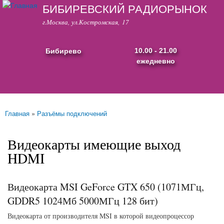
БИБИРЕВСКИЙ РАДИОРЫНОК
Перейти к
основному
г.Москва, ул.Костромская, 17
содержанию
Бибирево
10.00 - 21.00
ежедневно
Основные ссылки
Главная
»
Разъёмы подключений
Вы здесь
Видеокарты имеющие выход
HDMI
Видеокарта MSI GeForce GTX 650 (1071МГц,
GDDR5 1024Мб 5000МГц 128 бит)
Видеокарта от производителя MSI в которой видеопроцессор