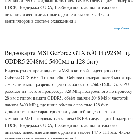
компании PNY с кодовым названием GK106 следующие: Поддержка
HDCP, Поддержка CUDA, Необходимость дополнительного
питания, известные данные о длине и высоте х . Число
вентиляторов в системе охлаждения 1.
о Видеокарта PNY GeForce GTX 650 Ti (928МГц, GDDR5 1024Мб 5400МГц 128 бит)
Подробнее
Видеокарта MSI GeForce GTX 650 Ti (928МГц,
GDDR5 2048Мб 5400МГц 128 бит)
Видеокарта от производителя MSI в которой видеопроцессор
GeForce GTX 650 Ti из линейки GeForce поддерживает 3 монитора
с максимальной разрешающей способностью 2560x1600. Эта GPU
работает на частоте процессора 928 МГц построенного по процессу
28 нм с типом памяти GDDR5, объём памяти 2048 Мб и частотой
памяти 5400 МГц, где шина обмена с памятью 128 бит.
Дополнительные характеристики у данной видео платы от
компании MSI с кодовым названием GK106 следующие: Поддержка
HDCP, Поддержка CUDA, Необходимость дополнительного
питания, известные данные о длине и высоте 147 х 111 мм. Число
вентиляторов в системе охлаждения 1.