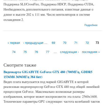
Поддержка SLI/CrossFire, Поддержка HDCP, Поддержка CUDA,
Необходимость дополнительного питания, известные данные о
длине и высоте 202 х 111 мм. Число вентиляторов в системе
охлаждения 2.
о Видеокарта Inno3D GeForce GTX 650 Ti Boost (980МГц, GDDR5 2048Мб 6008МГц 192
Подробнее
бит)
« первая
‹ предыдущая
…
69
70
71
72
73
Страницы
74
75
76
77
…
следующая ›
последняя »
Смотрите также
Видеокарта GIGABYTE GeForce GTX 480 (700МГц, GDDR5
1536Мб 3696МГц 384 бит)
Видео плата выпускается под маркой GIGABYTE в которой
реализован видеопроцессор GeForce GTX 480 под общей линейкой
процессоров GeForce. Максимально возможные размеры
изображения, которое может воспроизвести эта плата: 2560x1600.
Технические параметры GPU следующие: частота колебаний тактов