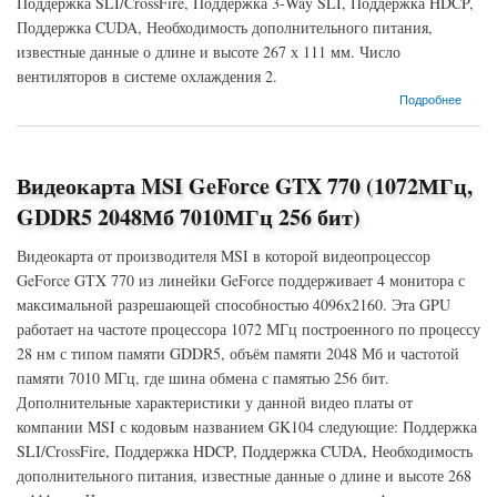
Поддержка SLI/CrossFire, Поддержка 3-Way SLI, Поддержка HDCP,
Поддержка CUDA, Необходимость дополнительного питания,
известные данные о длине и высоте 267 х 111 мм. Число
вентиляторов в системе охлаждения 2.
о Видеокарта EVGA GeForce GTX 770 (1046МГц, GDDR5 2048Мб 7010МГц 256 бит)
Подробнее
Видеокарта MSI GeForce GTX 770 (1072МГц,
GDDR5 2048Мб 7010МГц 256 бит)
Видеокарта от производителя MSI в которой видеопроцессор
GeForce GTX 770 из линейки GeForce поддерживает 4 монитора с
максимальной разрешающей способностью 4096x2160. Эта GPU
работает на частоте процессора 1072 МГц построенного по процессу
28 нм с типом памяти GDDR5, объём памяти 2048 Мб и частотой
памяти 7010 МГц, где шина обмена с памятью 256 бит.
Дополнительные характеристики у данной видео платы от
компании MSI с кодовым названием GK104 следующие: Поддержка
SLI/CrossFire, Поддержка HDCP, Поддержка CUDA, Необходимость
дополнительного питания, известные данные о длине и высоте 268