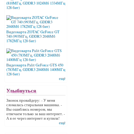
(810МГц, GDDR3 1024Мб 1334МГц
128 бит)
Видеокарта ZOTAC GeForce GT
740 (993МГц, GDDR3 2048Мб
1782МГц 128 бит)
Видеокарта Palit GeForce GTS 450
(783МГц, GDDR3 2048Мб 1400МГц
128 бит)
ещё
Улыбнуться
Звонок провайдеру: - У меня
сломалась стиральная машинка. -
Вы ошиблись номером, мы
отвечаем только за ваш интернет. -
А я ее через интернет и купила!
ещё