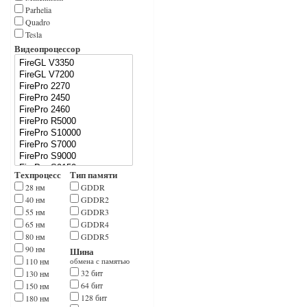
Parhelia
Quadro
Tesla
Видеопроцессор
Техпроцесс
Тип памяти
28 нм
GDDR
40 нм
GDDR2
55 нм
GDDR3
65 нм
GDDR4
80 нм
GDDR5
90 нм
Шина
110 нм
обмена с памятью
32 бит
130 нм
64 бит
150 нм
128 бит
180 нм