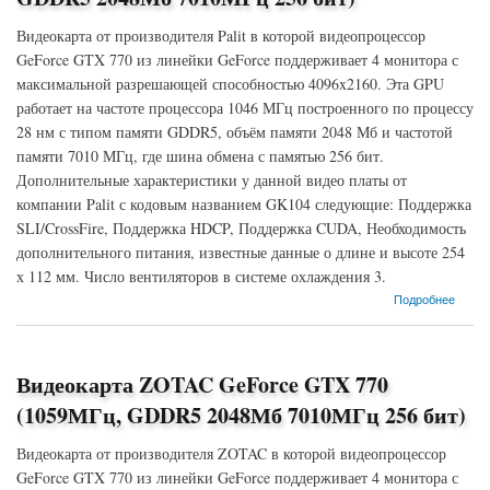
Видеокарта от производителя Palit в которой видеопроцессор
GeForce GTX 770 из линейки GeForce поддерживает 4 монитора с
максимальной разрешающей способностью 4096x2160. Эта GPU
работает на частоте процессора 1046 МГц построенного по процессу
28 нм с типом памяти GDDR5, объём памяти 2048 Мб и частотой
памяти 7010 МГц, где шина обмена с памятью 256 бит.
Дополнительные характеристики у данной видео платы от
компании Palit с кодовым названием GK104 следующие: Поддержка
SLI/CrossFire, Поддержка HDCP, Поддержка CUDA, Необходимость
дополнительного питания, известные данные о длине и высоте 254
х 112 мм. Число вентиляторов в системе охлаждения 3.
о Видеокарта Palit GeForce GTX 770 (1046МГц, GDDR5 2048Мб 7010МГц 256 бит)
Подробнее
Видеокарта ZOTAC GeForce GTX 770
(1059МГц, GDDR5 2048Мб 7010МГц 256 бит)
Видеокарта от производителя ZOTAC в которой видеопроцессор
GeForce GTX 770 из линейки GeForce поддерживает 4 монитора с