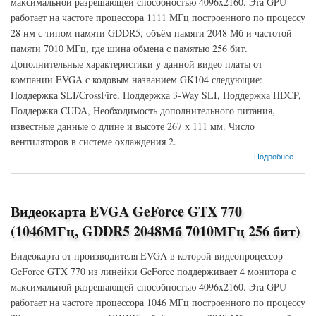
максимальной разрешающей способностью 4096x2160. Эта GPU
работает на частоте процессора 1111 МГц построенного по процессу
28 нм с типом памяти GDDR5, объём памяти 2048 Мб и частотой
памяти 7010 МГц, где шина обмена с памятью 256 бит.
Дополнительные характеристики у данной видео платы от
компании EVGA с кодовым названием GK104 следующие:
Поддержка SLI/CrossFire, Поддержка 3-Way SLI, Поддержка HDCP,
Поддержка CUDA, Необходимость дополнительного питания,
известные данные о длине и высоте 267 х 111 мм. Число
вентиляторов в системе охлаждения 2.
о Видеокарта EVGA GeForce GTX 770 (1111МГц, GDDR5 2048Мб 7010МГц 256 бит)
Подробнее
Видеокарта EVGA GeForce GTX 770
(1046МГц, GDDR5 2048Мб 7010МГц 256 бит)
Видеокарта от производителя EVGA в которой видеопроцессор
GeForce GTX 770 из линейки GeForce поддерживает 4 монитора с
максимальной разрешающей способностью 4096x2160. Эта GPU
работает на частоте процессора 1046 МГц построенного по процессу