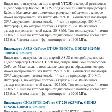
Видео плата выпускается под маркой VTX3D в которой реализован
видеопроцессор Radeon HD 7750 под общей линейкой процессоров
Radeon. Максимально возможные размеры изображения, которое
может воспроизвести эта плата: 4096x2160. Технические параметры
GPU следующие: частота колебаний тактов процессора 800 МГц.
Литография, по которой построена карта: 28 нм. Имеющийся
размер видеопамяти этой платы 2048 Мб. Тип используемой памяти
GDDR3. Шина по которой происходит обмен с памятью составляет:
128 бит. Частота памяти функционирует на 1600 МГц.
Видеокарта ASUS GeForce GT 630 (810МГц, GDDR5 1024Мб
3200МГц 128 бит)
Видео плата выпускается под маркой ASUS в которой реализован
видеопроцессор GeForce GT 630 под общей линейкой процессоров
GeForce. Максимально возможные размеры изображения, которое
может воспроизвести эта плата: 2560x1600. Технические параметры
GPU следующие: частота колебаний тактов процессора 810 МГц.
Литография, по которой построена карта: 40 нм. Имеющийся
размер видеопамяти этой платы 1024 Мб. Тип используемой памяти
GDDR5. Шина по которой происходит обмен с памятью составляет:
128 бит. Частота памяти функционирует на 3200 МГц.
Видеокарта GIGABYTE GeForce GT 220 (625МГц, GDDR3
1024Мб 1600МГц 128 бит)
Видео плата выпускается под маркой GIGABYTE в которой