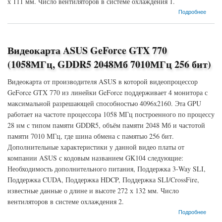
х 111 мм. Число вентиляторов в системе охлаждения 1.
о Видеокарта MSI GeForce GTX 770 (1072МГц, GDDR5 2048Мб 7010МГц 256 бит)
Подробнее
Видеокарта ASUS GeForce GTX 770
(1058МГц, GDDR5 2048Мб 7010МГц 256 бит)
Видеокарта от производителя ASUS в которой видеопроцессор
GeForce GTX 770 из линейки GeForce поддерживает 4 монитора с
максимальной разрешающей способностью 4096x2160. Эта GPU
работает на частоте процессора 1058 МГц построенного по процессу
28 нм с типом памяти GDDR5, объём памяти 2048 Мб и частотой
памяти 7010 МГц, где шина обмена с памятью 256 бит.
Дополнительные характеристики у данной видео платы от
компании ASUS с кодовым названием GK104 следующие:
Необходимость дополнительного питания, Поддержка 3-Way SLI,
Поддержка CUDA, Поддержка HDCP, Поддержка SLI/CrossFire,
известные данные о длине и высоте 272 х 132 мм. Число
вентиляторов в системе охлаждения 2.
о Видеокарта ASUS GeForce GTX 770 (1058МГц, GDDR5 2048Мб 7010МГц 256 бит)
Подробнее