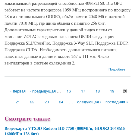
максимальной разрешающей способностью 4096x2160. Эта GPU
работает на частоте процессора 1059 МГц построенного по процессу
28 нм с типом памяти GDDR5, объём памяти 2048 Мб и частотой
памяти 7010 МГц, где шина обмена с памятью 256 бит.
Дополнительные характеристики у данной видео платы от
компании ZOTAC с кодовым названием GK104 следующие:
Поддержка SLI/CrossFire, Поддержка 3-Way SLI, Поддержка HDCP,
Поддержка CUDA, Необходимость дополнительного питания,
известные данные о длине и высоте 267 х 111 мм. Число
вентиляторов в системе охлаждения 2.
о Видеокарта ZOTAC GeForce GTX 770 (1059МГц, GDDR5 2048Мб 7010МГц 256 бит)
Подробнее
« первая
‹ предыдущая
…
16
17
18
19
20
Страницы
21
22
23
24
…
следующая ›
последняя »
Смотрите также
Видеокарта VTX3D Radeon HD 7750 (800МГц, GDDR3 2048Мб
1600МГц 128 бит)