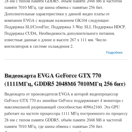
28 нм с типом памяти GDDR5, объём памяти 2048 Мб и частотой
памяти 7010 МГц, где шина обмена с памятью 256 бит.
Дополнительные характеристики у данной видео платы от
компании EVGA с кодовым названием GK104 следующие:
Поддержка SLI/CrossFire, Поддержка 3-Way SLI, Поддержка HDCP,
Поддержка CUDA, Необходимость дополнительного питания,
известные данные о длине и высоте 267 х 111 мм. Число
вентиляторов в системе охлаждения 2.
о Видеокарта EVGA GeForce GTX 770 (1046МГц, GDDR5 2048Мб 7010МГц 256 бит)
Подробнее
Видеокарта EVGA GeForce GTX 770
(1111МГц, GDDR5 2048Мб 7010МГц 256 бит)
Видеокарта от производителя EVGA в которой видеопроцессор
GeForce GTX 770 из линейки GeForce поддерживает 4 монитора с
максимальной разрешающей способностью 4096x2160. Эта GPU
работает на частоте процессора 1111 МГц построенного по процессу
28 нм с типом памяти GDDR5, объём памяти 2048 Мб и частотой
памяти 7010 МГц, где шина обмена с памятью 256 бит.