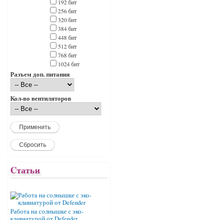
192 бит
256 бит
320 бит
384 бит
448 бит
512 бит
768 бит
1024 бит
Разъем доп. питания
Кол-во вентиляторов
Cтатьи
Работа на солнышке с эко-
клавиатурой от Defender