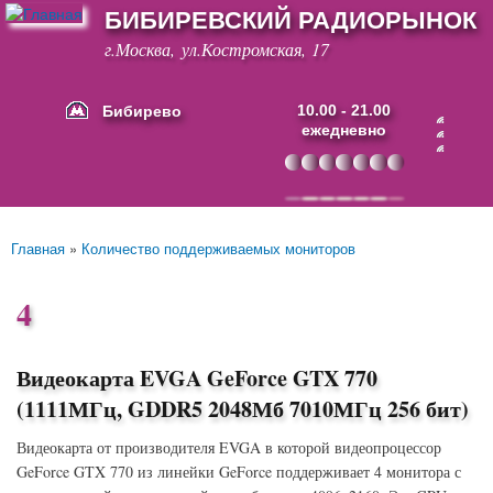
БИБИРЕВСКИЙ РАДИОРЫНОК
Перейти к
основному
г.Москва, ул.Костромская, 17
содержанию
Бибирево
10.00 - 21.00
ежедневно
Основные ссылки
Главная
»
Количество поддерживаемых мониторов
Вы здесь
4
Видеокарта EVGA GeForce GTX 770
(1111МГц, GDDR5 2048Мб 7010МГц 256 бит)
Видеокарта от производителя EVGA в которой видеопроцессор
GeForce GTX 770 из линейки GeForce поддерживает 4 монитора с