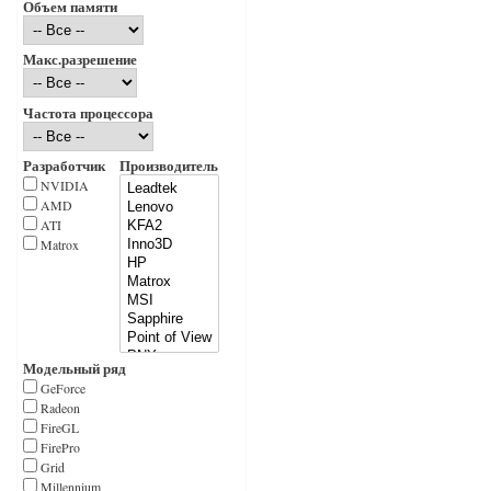
Объем памяти
Макс.разрешение
Частота процессора
Разработчик
Производитель
NVIDIA
AMD
ATI
Matrox
Модельный ряд
GeForce
Radeon
FireGL
FirePro
Grid
Millennium