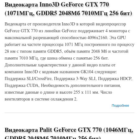
Видеокарта Inno3D GeForce GTX 770
(1071МГц, GDDR5 2048Мб 7010МГц 256 бит)
Видеокарта от производителя Inno3D в которой видеопроцессор
GeForce GTX 770 из линейки GeForce поддерживает 4 монитора с
максимальной разрешающей способностью 4096x2160. Эта GPU
работает на частоте процессора 1071 МГц построенного по процессу
28 нм с типом памяти GDDR5, объём памяти 2048 Мб и частотой
памяти 7010 МГц, где шина обмена с памятью 256 бит.
Дополнительные характеристики у данной видео платы от
компании Inno3D с кодовым названием GK104 следующие:
Поддержка SLI/CrossFire, Поддержка 3-Way SLI, Поддержка HDCP,
Поддержка CUDA, Необходимость дополнительного питания,
известные данные о длине и высоте 255 х 111 мм. Число
вентиляторов в системе охлаждения 2.
о Видеокарта Inno3D GeForce GTX 770 (1071МГц, GDDR5 2048Мб 7010МГц 256 бит)
Подробнее
Видеокарта Palit GeForce GTX 770 (1046МГц,
GDDR5 2048Мб 7010МГц 256 бит)