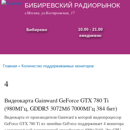
БИБИРЕВСКИЙ РАДИОРЫНОК
Перейти к
основному
г.Москва, ул.Костромская, 17
содержанию
Бибирево
10.00 - 21.00
ежедневно
Основные ссылки
Главная
»
Количество поддерживаемых мониторов
Вы здесь
4
Видеокарта Gainward GeForce GTX 780 Ti
(980МГц, GDDR5 3072Мб 7000МГц 384 бит)
Видеокарта от производителя Gainward в которой видеопроцессор
GeForce GTX 780 Ti из линейки GeForce поддерживает 4 монитора
с максимальной разрешающей способностью 4096x2160. Эта GPU