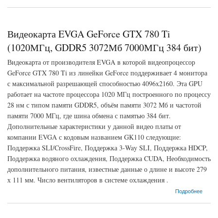
Видеокарта EVGA GeForce GTX 780 Ti
(1020МГц, GDDR5 3072Мб 7000МГц 384 бит)
Видеокарта от производителя EVGA в которой видеопроцессор
GeForce GTX 780 Ti из линейки GeForce поддерживает 4 монитора
с максимальной разрешающей способностью 4096x2160. Эта GPU
работает на частоте процессора 1020 МГц построенного по процессу
28 нм с типом памяти GDDR5, объём памяти 3072 Мб и частотой
памяти 7000 МГц, где шина обмена с памятью 384 бит.
Дополнительные характеристики у данной видео платы от
компании EVGA с кодовым названием GK110 следующие:
Поддержка SLI/CrossFire, Поддержка 3-Way SLI, Поддержка HDCP,
Поддержка водяного охлаждения, Поддержка CUDA, Необходимость
дополнительного питания, известные данные о длине и высоте 279
х 111 мм. Число вентиляторов в системе охлаждения .
о Видеокарта EVGA GeForce GTX 780 Ti (1020МГц, GDDR5 3072Мб 7000МГц 384 бит)
Подробнее