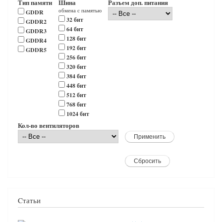
Тип памяти
Шина
Разъем доп. питания
обмена с памятью
GDDR
32 бит
GDDR2
64 бит
GDDR3
128 бит
GDDR4
192 бит
GDDR5
256 бит
320 бит
384 бит
448 бит
512 бит
768 бит
1024 бит
Кол-во вентиляторов
Cтатьи