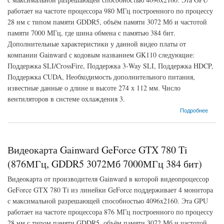
работает на частоте процессора 980 МГц построенного по процессу
28 нм с типом памяти GDDR5, объём памяти 3072 Мб и частотой
памяти 7000 МГц, где шина обмена с памятью 384 бит.
Дополнительные характеристики у данной видео платы от
компании Gainward с кодовым названием GK110 следующие:
Поддержка SLI/CrossFire, Поддержка 3-Way SLI, Поддержка HDCP,
Поддержка CUDA, Необходимость дополнительного питания,
известные данные о длине и высоте 274 х 112 мм. Число
вентиляторов в системе охлаждения 3.
о Видеокарта Gainward GeForce GTX 780 Ti (980МГц, GDDR5 3072Мб 7000МГц 384
Подробнее
бит)
Видеокарта Gainward GeForce GTX 780 Ti
(876МГц, GDDR5 3072Мб 7000МГц 384 бит)
Видеокарта от производителя Gainward в которой видеопроцессор
GeForce GTX 780 Ti из линейки GeForce поддерживает 4 монитора
с максимальной разрешающей способностью 4096x2160. Эта GPU
работает на частоте процессора 876 МГц построенного по процессу
28 нм с типом памяти GDDR5, объём памяти 3072 Мб и частотой