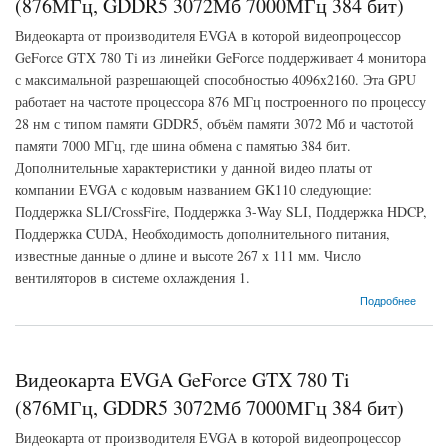
(876МГц, GDDR5 3072Мб 7000МГц 384 бит)
Видеокарта от производителя EVGA в которой видеопроцессор
GeForce GTX 780 Ti из линейки GeForce поддерживает 4 монитора
с максимальной разрешающей способностью 4096x2160. Эта GPU
работает на частоте процессора 876 МГц построенного по процессу
28 нм с типом памяти GDDR5, объём памяти 3072 Мб и частотой
памяти 7000 МГц, где шина обмена с памятью 384 бит.
Дополнительные характеристики у данной видео платы от
компании EVGA с кодовым названием GK110 следующие:
Поддержка SLI/CrossFire, Поддержка 3-Way SLI, Поддержка HDCP,
Поддержка CUDA, Необходимость дополнительного питания,
известные данные о длине и высоте 267 х 111 мм. Число
вентиляторов в системе охлаждения 1.
о Видеокарта EVGA GeForce GTX 780 Ti (876МГц, GDDR5 3072Мб 7000МГц 384 бит)
Подробнее
Видеокарта EVGA GeForce GTX 780 Ti
(876МГц, GDDR5 3072Мб 7000МГц 384 бит)
Видеокарта от производителя EVGA в которой видеопроцессор