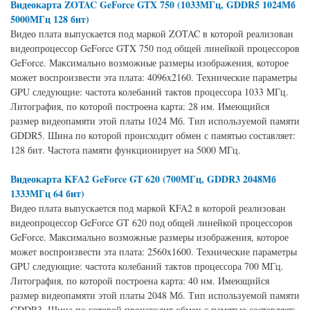
Видеокарта ZOTAC GeForce GTX 750 (1033МГц, GDDR5 1024Мб
5000МГц 128 бит)
Видео плата выпускается под маркой ZOTAC в которой реализован
видеопроцессор GeForce GTX 750 под общей линейкой процессоров
GeForce. Максимально возможные размеры изображения, которое
может воспроизвести эта плата: 4096x2160. Технические параметры
GPU следующие: частота колебаний тактов процессора 1033 МГц.
Литография, по которой построена карта: 28 нм. Имеющийся
размер видеопамяти этой платы 1024 Мб. Тип используемой памяти
GDDR5. Шина по которой происходит обмен с памятью составляет:
128 бит. Частота памяти функционирует на 5000 МГц.
Видеокарта KFA2 GeForce GT 620 (700МГц, GDDR3 2048Мб
1333МГц 64 бит)
Видео плата выпускается под маркой KFA2 в которой реализован
видеопроцессор GeForce GT 620 под общей линейкой процессоров
GeForce. Максимально возможные размеры изображения, которое
может воспроизвести эта плата: 2560x1600. Технические параметры
GPU следующие: частота колебаний тактов процессора 700 МГц.
Литография, по которой построена карта: 40 нм. Имеющийся
размер видеопамяти этой платы 2048 Мб. Тип используемой памяти
GDDR3. Шина по которой происходит обмен с памятью составляет: