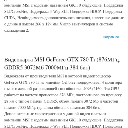
компании MSI с кодовым названием GK110 следующие: Поддержка
SLI/CrossFire, Поддержка 3-Way SLI, Поддержка HDCP, Поддержка
CUDA, Необходимость дополнительного питания, известные данные
о длине и высоте 266 х 129 мм. Число вентиляторов в системе
охлаждения 2.
о Видеокарта MSI GeForce GTX 780 Ti (980МГц, GDDR5 3072Мб 7000МГц 384 бит)
Подробнее
Видеокарта MSI GeForce GTX 780 Ti (876МГц,
GDDR5 3072Мб 7000МГц 384 бит)
Видеокарта от производителя MSI в которой видеопроцессор
GeForce GTX 780 Ti из линейки GeForce поддерживает 4 монитора
с максимальной разрешающей способностью 4096x2160. Эта GPU
работает на частоте процессора 876 МГц построенного по процессу
28 нм с типом памяти GDDR5, объём памяти 3072 Мб и частотой
памяти 7000 МГц, где шина обмена с памятью 384 бит.
Дополнительные характеристики у данной видео платы от
компании MSI с кодовым названием GK110 следующие: Поддержка
SLI/CrossFire, Поддержка 3-Way SLI, Поддержка HDCP, Поддержка