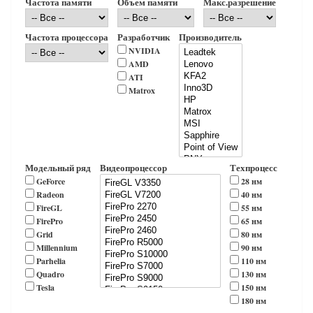
Частота памяти
Объем памяти
Макс.разрешение
Частота процессора
Разработчик
Производитель
NVIDIA
AMD
ATI
Matrox
Модельный ряд
Видеопроцессор
Техпроцесс
GeForce
28 нм
Radeon
40 нм
FireGL
55 нм
FirePro
65 нм
Grid
80 нм
Millennium
90 нм
Parhelia
110 нм
Quadro
130 нм
Tesla
150 нм
180 нм