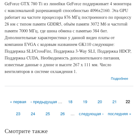
GeForce GTX 780 Ti из линейки GeForce поддерживает 4 монитора
с максимальной разрешающей способностью 4096x2160. Эта GPU
работает на частоте процессора 876 МГц построенного по процессу
28 нм с типом памяти GDDR5, объём памяти 3072 Мб и частотой
памяти 7000 МГц, где шина обмена с памятью 384 бит.
Дополнительные характеристики у данной видео платы от
компании EVGA с кодовым названием GK110 следующие:
Поддержка SLI/CrossFire, Поддержка 3-Way SLI, Поддержка HDCP,
Поддержка CUDA, Необходимость дополнительного питания,
известные данные о длине и высоте 267 х 111 мм. Число
вентиляторов в системе охлаждения 1.
о Видеокарта EVGA GeForce GTX 780 Ti (876МГц, GDDR5 3072Мб 7000МГц 384 бит)
Подробнее
« первая
‹ предыдущая
…
18
19
20
21
22
Страницы
23
24
25
26
…
следующая ›
последняя »
Смотрите также