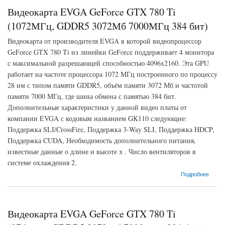
Видеокарта EVGA GeForce GTX 780 Ti
(1072МГц, GDDR5 3072Мб 7000МГц 384 бит)
Видеокарта от производителя EVGA в которой видеопроцессор
GeForce GTX 780 Ti из линейки GeForce поддерживает 4 монитора
с максимальной разрешающей способностью 4096x2160. Эта GPU
работает на частоте процессора 1072 МГц построенного по процессу
28 нм с типом памяти GDDR5, объём памяти 3072 Мб и частотой
памяти 7000 МГц, где шина обмена с памятью 384 бит.
Дополнительные характеристики у данной видео платы от
компании EVGA с кодовым названием GK110 следующие:
Поддержка SLI/CrossFire, Поддержка 3-Way SLI, Поддержка HDCP,
Поддержка CUDA, Необходимость дополнительного питания,
известные данные о длине и высоте х . Число вентиляторов в
системе охлаждения 2.
о Видеокарта EVGA GeForce GTX 780 Ti (1072МГц, GDDR5 3072Мб 7000МГц 384 бит)
Подробнее
Видеокарта EVGA GeForce GTX 780 Ti