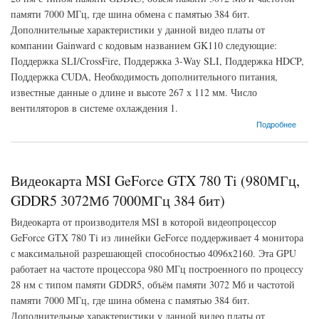
памяти 7000 МГц, где шина обмена с памятью 384 бит.
Дополнительные характеристики у данной видео платы от
компании Gainward с кодовым названием GK110 следующие:
Поддержка SLI/CrossFire, Поддержка 3-Way SLI, Поддержка HDCP,
Поддержка CUDA, Необходимость дополнительного питания,
известные данные о длине и высоте 267 х 112 мм. Число
вентиляторов в системе охлаждения 1.
о Видеокарта Gainward GeForce GTX 780 Ti (876МГц, GDDR5 3072Мб 7000МГц 384
Подробнее
бит)
Видеокарта MSI GeForce GTX 780 Ti (980МГц,
GDDR5 3072Мб 7000МГц 384 бит)
Видеокарта от производителя MSI в которой видеопроцессор
GeForce GTX 780 Ti из линейки GeForce поддерживает 4 монитора
с максимальной разрешающей способностью 4096x2160. Эта GPU
работает на частоте процессора 980 МГц построенного по процессу
28 нм с типом памяти GDDR5, объём памяти 3072 Мб и частотой
памяти 7000 МГц, где шина обмена с памятью 384 бит.
Дополнительные характеристики у данной видео платы от