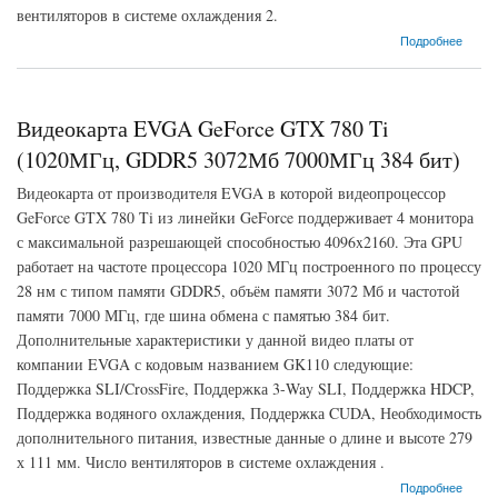
вентиляторов в системе охлаждения 2.
о Видеокарта EVGA GeForce GTX 780 Ti (1006МГц, GDDR5 3072Мб 7000МГц 384 бит)
Подробнее
Видеокарта EVGA GeForce GTX 780 Ti
(1020МГц, GDDR5 3072Мб 7000МГц 384 бит)
Видеокарта от производителя EVGA в которой видеопроцессор
GeForce GTX 780 Ti из линейки GeForce поддерживает 4 монитора
с максимальной разрешающей способностью 4096x2160. Эта GPU
работает на частоте процессора 1020 МГц построенного по процессу
28 нм с типом памяти GDDR5, объём памяти 3072 Мб и частотой
памяти 7000 МГц, где шина обмена с памятью 384 бит.
Дополнительные характеристики у данной видео платы от
компании EVGA с кодовым названием GK110 следующие:
Поддержка SLI/CrossFire, Поддержка 3-Way SLI, Поддержка HDCP,
Поддержка водяного охлаждения, Поддержка CUDA, Необходимость
дополнительного питания, известные данные о длине и высоте 279
х 111 мм. Число вентиляторов в системе охлаждения .
о Видеокарта EVGA GeForce GTX 780 Ti (1020МГц, GDDR5 3072Мб 7000МГц 384 бит)
Подробнее