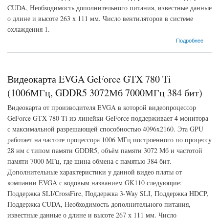
CUDA, Необходимость дополнительного питания, известные данные
о длине и высоте 263 х 111 мм. Число вентиляторов в системе
охлаждения 1.
о Видеокарта MSI GeForce GTX 780 Ti (876МГц, GDDR5 3072Мб 7000МГц 384 бит)
Подробнее
Видеокарта EVGA GeForce GTX 780 Ti
(1006МГц, GDDR5 3072Мб 7000МГц 384 бит)
Видеокарта от производителя EVGA в которой видеопроцессор
GeForce GTX 780 Ti из линейки GeForce поддерживает 4 монитора
с максимальной разрешающей способностью 4096x2160. Эта GPU
работает на частоте процессора 1006 МГц построенного по процессу
28 нм с типом памяти GDDR5, объём памяти 3072 Мб и частотой
памяти 7000 МГц, где шина обмена с памятью 384 бит.
Дополнительные характеристики у данной видео платы от
компании EVGA с кодовым названием GK110 следующие:
Поддержка SLI/CrossFire, Поддержка 3-Way SLI, Поддержка HDCP,
Поддержка CUDA, Необходимость дополнительного питания,
известные данные о длине и высоте 267 х 111 мм. Число