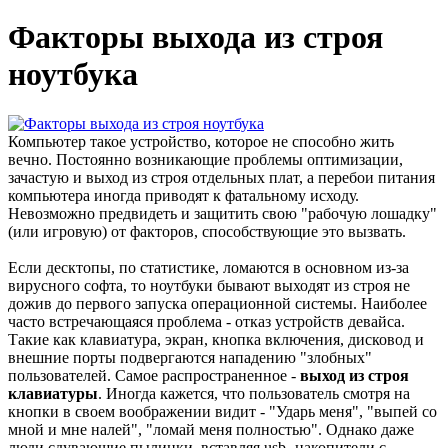
Факторы выхода из строя
ноутбука
Компьютер такое устройство, которое не способно жить
вечно. Постоянно возникающие проблемы оптимизации,
зачастую и выход из строя отдельных плат, а перебои питания
компьютера иногда приводят к фатальному исходу.
Невозможно предвидеть и защитить свою "рабочую лошадку"
(или игровую) от факторов, способствующие это вызвать.
Если десктопы, по статистике, ломаются в основном из-за
вирусного софта, то ноутбуки бывают выходят из строя не
дожив до первого запуска операционной системы. Наиболее
часто встречающаяся проблема - отказ устройств девайса.
Такие как клавиатура, экран, кнопка включения, дисковод и
внешние порты подвергаются нападению "злобных"
пользователей. Самое распространенное -
выход из строя
клавиатуры
. Иногда кажется, что пользователь смотря на
кнопки в своем воображении видит - "Ударь меня", "выпей со
мной и мне налей", "ломай меня полностью". Однако даже
люди сдувающие пылинки, вставляя usb- накопители с