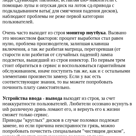
помощью лупы и опуская диск на лоток сд-привода с
подкладыванием ваты( для смягчения падения дисков),
наблюдают проблемы не реже первой категории
пользователей.
Очень часто выходит из строя
монитор ноутбука
. Вызвано
это множеством факторов: процент выработки стал равен
нулю, проблема производителя, залипшая клавиша
включения, а так же разбитая матрица, перегоревшая (от
старости или разбитая от случайных падений) лампа
подсветки, вышедший из строя инвектор. По первым трем
стоит обратиться в сервис и воспользоваться гарантийным
обслуживанием, иначе поступить так же, как и с остальными
элементами произвести замену. Если у вас есть
соответствующие знания, то вы можете попробовать
починить плату самостоятельно.
Устройства ввода - вывода
выходят из строя, за счет
неаккуратности пользователей. Любители осознано всунуть в
usb различную дрянь ломают его, и вернуть его к жизни
сможет только сервис.
Приводы "круглых" дисков в случае поломки подлежат
замене, но если причина неисправности грязь, можно
попробовать почистить специальным "чистящим диском",