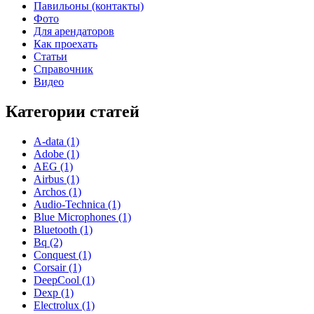
Павильоны (контакты)
Фото
Для арендаторов
Как проехать
Статьи
Справочник
Видео
Категории статей
A-data (1)
Adobe (1)
AEG (1)
Airbus (1)
Archos (1)
Audio-Technica (1)
Blue Microphones (1)
Bluetooth (1)
Bq (2)
Conquest (1)
Corsair (1)
DeepCool (1)
Dexp (1)
Electrolux (1)