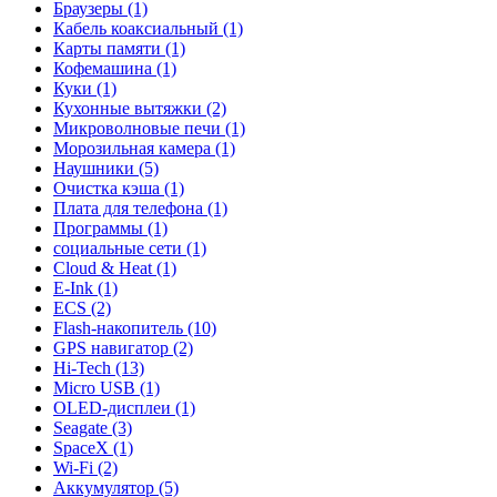
Браузеры (1)
Кабель коаксиальный (1)
Карты памяти (1)
Кофемашина (1)
Куки (1)
Кухонные вытяжки (2)
Микроволновые печи (1)
Морозильная камера (1)
Наушники (5)
Очистка кэша (1)
Плата для телефона (1)
Программы (1)
социальные сети (1)
Cloud & Heat (1)
E-Ink (1)
ECS (2)
Flash-накопитель (10)
GPS навигатор (2)
Hi-Tech (13)
Micro USB (1)
OLED-дисплеи (1)
Seagate (3)
SpaceX (1)
Wi-Fi (2)
Аккумулятор (5)