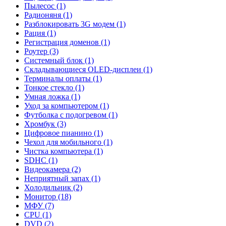
Пылесос (1)
Радионяня (1)
Разблокировать 3G модем (1)
Рация (1)
Регистрация доменов (1)
Роутер (3)
Системный блок (1)
Складывающиеся OLED-дисплеи (1)
Терминалы оплаты (1)
Тонкое стекло (1)
Умная ложка (1)
Уход за компьютером (1)
Футболка с подогревом (1)
Хромбук (3)
Цифровое пианино (1)
Чехол для мобильного (1)
Чистка компьютера (1)
SDHC (1)
Видеокамера (2)
Неприятный запах (1)
Холодильник (2)
Монитор (18)
МФУ (7)
CPU (1)
DVD (2)