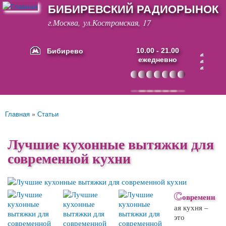
БИБИРЕВСКИЙ РАДИОРЫНОК
Перейти к
основному
г.Москва, ул.Костромская, 17
содержанию
Бибирево
10.00 - 21.00
ежедневно
Основные ссылки
Главная
»
Статьи
Вы здесь
Лучшие кухонные вытяжки для
современной кухни
С
овременн
ая кухня –
это