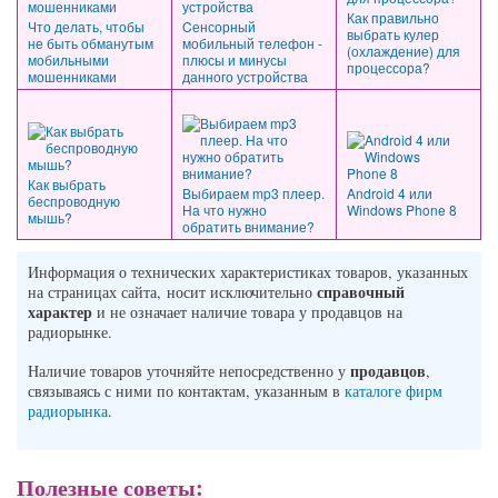
Как правильно
Что делать, чтобы
Cенсорный
выбрать кулер
не быть обманутым
мобильный телефон -
(охлаждение) для
мобильными
плюсы и минусы
процессора?
мошенниками
данного устройства
Как выбрать
Выбираем mp3 плеер.
Android 4 или
беспроводную
На что нужно
Windows Phone 8
мышь?
обратить внимание?
Информация о технических характеристиках товаров, указанных
справочный
на страницах сайта, носит исключительно
характер
и не означает наличие товара у продавцов на
радиорынке.
продавцов
Наличие товаров уточняйте непосредственно у
,
связываясь с ними по контактам, указанным в
каталоге фирм
радиорынка
.
Полезные советы: