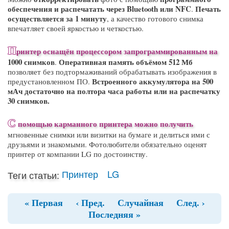
обеспечения и распечатать через
Bluetooth
или
NFC
Печать
.
осуществляется за 1 минуту
, а качество готового снимка
впечатляет своей яркостью и четкостью.
П
ринтер оснащён
процессором запрограммированным на
1000
снимков
Оперативная память объёмом 512 Мб
.
позволяет без подтормаживаний обрабатывать изображения в
Встроенного аккумулятора на 500
предустановленном ПО.
мАч достаточно на полтора часа работы или на распечатку
30 снимков.
С
помощью карманного принтера можно получить
мгновенные снимки или визитки на бумаге и делиться ими с
друзьями и знакомыми. Фотолюбители обязательно оценят
принтер от компании LG по достоинству.
Принтер
LG
Теги статьи:
« Первая
‹ Пред.
Случайная
След. ›
Последняя »