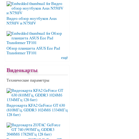
Видео обзор ноутбуков Asus
N550JV и N750JV
Обзор планшета ASUS Eee Pad
Transformer TF101
ещё
Видеокарты
Технические параметры
Видеокарта KFA2 GeForce GT 630
(810МГц, GDDR3 1024Мб 1334МГц
128 бит)