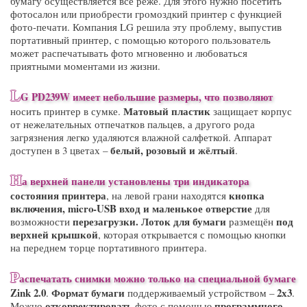
бумагу осуществляется всё реже. Для этого нужно посетить
фотосалон или приобрести громоздкий принтер с функцией
фото-печати. Компания LG решила эту проблему, выпустив
портативный принтер, с помощью которого пользователь
может распечатывать фото мгновенно и любоваться
приятными моментами из жизни.
L
G PD239W
имеет небольшие размеры, что позволяют
Матовый пластик
носить принтер в сумке.
защищает корпус
от нежелательных отпечатков пальцев, а другого рода
загрязнения легко удаляются влажной салфеткой. Аппарат
белый, розовый и жёлтый
доступен в 3 цветах –
.
Н
а верхней панели установлены
три индикатора
состояния принтера
кнопка
, на левой грани находятся
включения,
micro
-
USB
вход и маленькое отверстие
для
перезагрузки.
Лоток для бумаги
под
возможности
размещён
верхней крышкой
, которая открывается с помощью кнопки
на переднем торце портативного принтера.
Р
аспечатать снимки можно только на специальной
бумаге
Zink
2.0
Формат бумаги
2х3
.
поддерживаемый устройством –
.
откорректировать
программного
Можно
фото с помощью