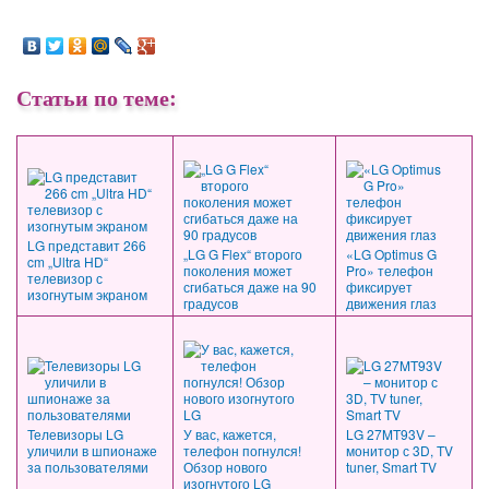
Статьи по теме:
LG представит 266
„LG G Flex“ второго
«LG Optimus G
cm „Ultra HD“
поколения может
Pro» телефон
телевизор с
сгибаться даже на 90
фиксирует
изогнутым экраном
градусов
движения глаз
Телевизоры LG
У вас, кажется,
LG 27MT93V –
уличили в шпионаже
телефон погнулся!
монитор с 3D, TV
за пользователями
Обзор нового
tuner, Smart TV
изогнутого LG