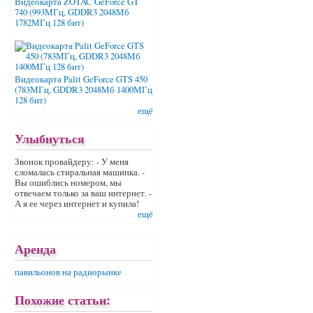
Видеокарта ZOTAC GeForce GT
740 (993МГц, GDDR3 2048Мб
1782МГц 128 бит)
Видеокарта Palit GeForce GTS 450
(783МГц, GDDR3 2048Мб 1400МГц
128 бит)
ещё
Улыбнуться
Звонок провайдеру: - У меня
сломалась стиральная машинка. -
Вы ошиблись номером, мы
отвечаем только за ваш интернет. -
А я ее через интернет и купила!
ещё
Аренда
павильонов на радиорынке
Похожие статьи: