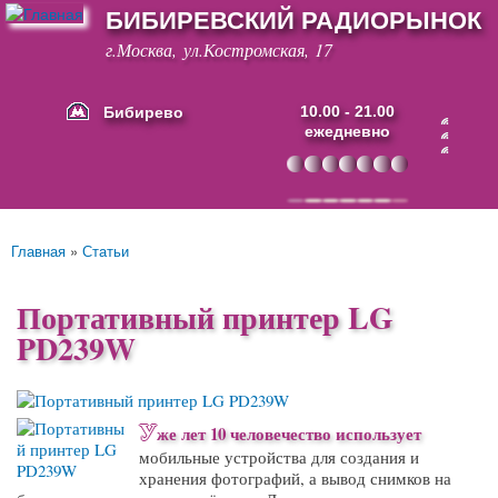
БИБИРЕВСКИЙ РАДИОРЫНОК
Перейти к
основному
г.Москва, ул.Костромская, 17
содержанию
Бибирево
10.00 - 21.00
ежедневно
Основные ссылки
Главная
»
Статьи
Вы здесь
Портативный принтер LG
PD239W
У
же лет 10 человечество использует
мобильные устройства для создания и
хранения фотографий, а вывод снимков на