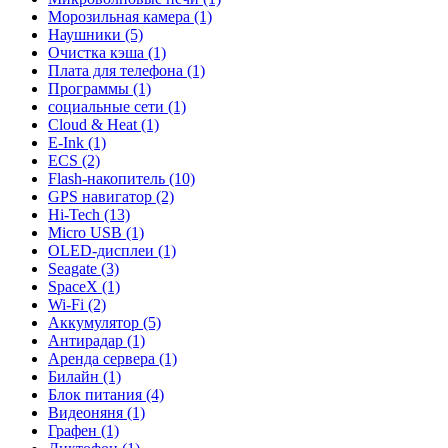
Морозильная камера (1)
Наушники (5)
Очистка кэша (1)
Плата для телефона (1)
Программы (1)
социальные сети (1)
Cloud & Heat (1)
E-Ink (1)
ECS (2)
Flash-накопитель (10)
GPS навигатор (2)
Hi-Tech (13)
Micro USB (1)
OLED-дисплеи (1)
Seagate (3)
SpaceX (1)
Wi-Fi (2)
Аккумулятор (5)
Антирадар (1)
Аренда сервера (1)
Билайн (1)
Блок питания (4)
Видеоняня (1)
Графен (1)