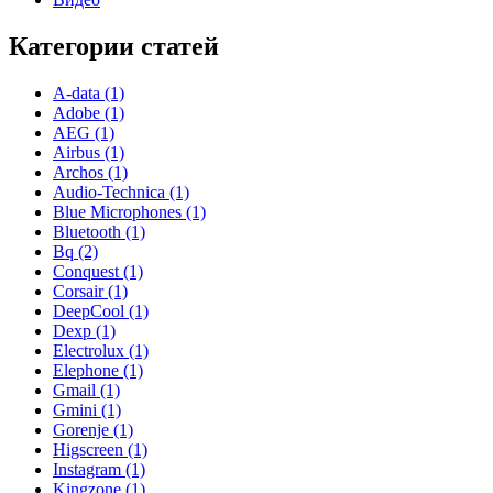
Категории статей
A-data (1)
Adobe (1)
AEG (1)
Airbus (1)
Archos (1)
Audio-Technica (1)
Blue Microphones (1)
Bluetooth (1)
Bq (2)
Conquest (1)
Corsair (1)
DeepCool (1)
Dexp (1)
Electrolux (1)
Elephone (1)
Gmail (1)
Gmini (1)
Gorenje (1)
Higscreen (1)
Instagram (1)
Kingzone (1)