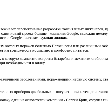
слеживает перспективные разработки талантливых инженеров, пр
а один новый проект больше - компания Google, выложив немалу
истов Google оказалась
«умная ложка»
.
низм которых поражен болезнью Паркинсона или различными заб
ает им возможность нормально и комфортно питаться.
ку, в которую компактно встроена батарейка и механизм стабилиз
при необходимости в вилку.
различными заболеваниями, поражающими нервную систему, ст
столовых приборов для больных вышеуказанной категории стано
кольку один из основателей компании - Сергей Брин, озвучил ин