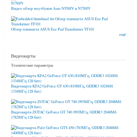
Видео обзор ноутбуков Asus N550JV и N750JV
Обзор планшета ASUS Eee Pad Transformer TF101
ещё
Видеокарты
Технические параметры
Видеокарта KFA2 GeForce GT 630 (810МГц, GDDR3 1024Мб
1334МГц 128 бит)
Видеокарта ZOTAC GeForce GT 740 (993МГц, GDDR3 2048Мб
1782МГц 128 бит)