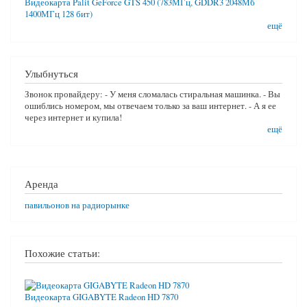
Видеокарта Palit GeForce GTS 450 (783МГц, GDDR3 2048Мб
1400МГц 128 бит)
ещё
Улыбнуться
Звонок провайдеру: - У меня сломалась стиральная машинка. - Вы
ошиблись номером, мы отвечаем только за ваш интернет. - А я ее
через интернет и купила!
ещё
Аренда
павильонов на радиорынке
Похожие статьи:
Видеокарта GIGABYTE Radeon HD 7870