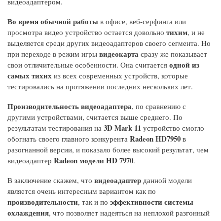
видеоадаптером.
Во время обычной работы
в офисе, веб-серфинга или
тихим
просмотра видео устройство остается довольно
, и не
выделяется среди других видеоадаптеров своего сегмента. Но
видеокарта
при переходе в режим игры
сразу же показывает
одной из
свои отличительные особенности. Она считается
самых тихих
из всех современных устройств, которые
тестировались на протяжении последних нескольких лет.
Производительность видеоадаптера
, по сравнению с
другими устройствами, считается выше среднего. По
3D Mark 11
результатам тестирования на
устройство смогло
Radeon HD7950
обогнать своего главного конкурента
в
разогнанной версии, и показало более высокий результат, чем
Radeon модели HD 7970
видеоадаптер
.
видеоадаптер
В заключение скажем, что
данной модели
является очень интересным вариантом как по
производительности
эффективности системы
, так и по
охлаждения
, что позволяет надеяться на неплохой разгонный