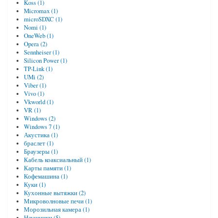
Koss (1)
Micromax (1)
microSDXC (1)
Nomi (1)
OneWeb (1)
Opera (2)
Sennheiser (1)
Silicon Power (1)
TP-Link (1)
UMi (2)
Viber (1)
Vivo (1)
Vkworld (1)
VR (1)
Windows (2)
Windows 7 (1)
Акустика (1)
браслет (1)
Браузеры (1)
Кабель коаксиальный (1)
Карты памяти (1)
Кофемашина (1)
Куки (1)
Кухонные вытяжки (2)
Микроволновые печи (1)
Морозильная камера (1)
Наушники (5)