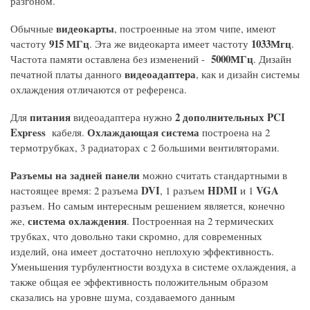
разгоном.
видеокарты
Обычные
, построенные на этом чипе, имеют
915 МГц
1033Мгц
частоту
. Эта же видеокарта имеет частоту
.
5000МГц
Частота памяти оставлена без изменений -
. Дизайн
видеоадаптера
печатной платы данного
, как и дизайн системы
охлаждения отличаются от референса.
питания
2 дополнительных PCI
Для
видеоадаптера нужно
Express
Охлаждающая система
кабеля.
построена на 2
термотрубках, 3 радиаторах с 2 большими вентиляторами.
Разъемы на задней панели
можно считать стандартными в
DVI
HDMI
VGA
настоящее время: 2 разъема
, 1 разъем
и 1
разъем. Но самым интересным решением является, конечно
система охлаждения
же,
. Построенная на 2 термических
трубках, что довольно таки скромно, для современных
изделий, она имеет достаточно неплохую эффективность.
Уменьшения турбулентности воздуха в системе охлаждения, а
также общая ее эффективность положительным образом
сказались на уровне шума, создаваемого данным