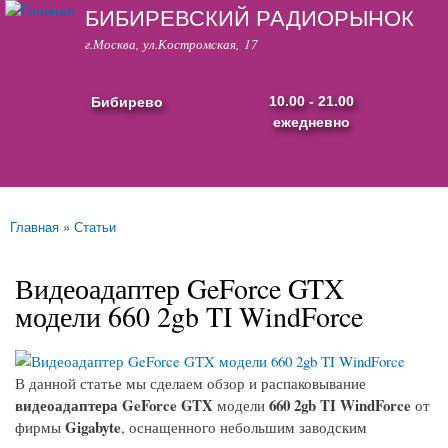
БИБИРЕВСКИЙ РАДИОРЫНОК
Перейти к
основному
г.Москва, ул.Костромская, 17
содержанию
Бибирево
10.00 - 21.00
ежедневно
Основные ссылки
Главная
»
Статьи
Вы здесь
Видеоадаптер GeForce GTX
модели 660 2gb TI WindForce
В данной статье мы сделаем обзор и распаковывание
видеоадаптера GeForce GTX
660 2gb TI WindForce
модели
от
Gigabyte
фирмы
, оснащенного небольшим заводским