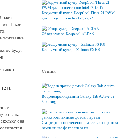
Бюджетный кулер DeepCool Theta 21 PWM
й плате
для процессоров Intel i3, i5, i7
ния. Такой
то,
Обзор кулера Deepcool ALTA 9
е
основание.
их не будут
Бесшумный кулер – Zalman FX100
р.
и такой
Cтатьи
12 В
м
.
Водонепроницаемый Galaxy Tab Active от
Samsung
ток с
шую пыль.
оскольку она
Смартфоны постепенно вытесняют с рынка
остигается
компактные фотоаппараты