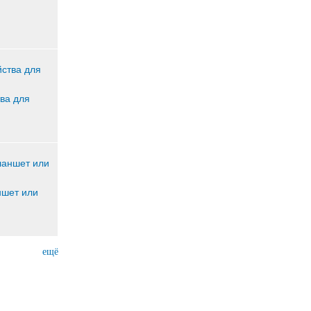
ва для
ншет или
ещё