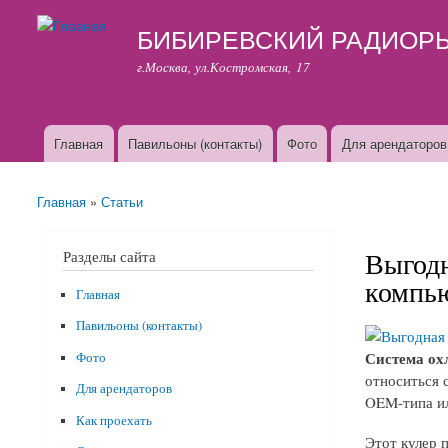
БИБИРЕВСКИЙ РАДИОР
г.Москва, ул.Костромская, 17
Главная
Павильоны (контакты)
Фото
Для арендаторов
Основные ссылки
Главная
»
Статьи
Вы здесь
Выгодн
Разделы сайта
компью
Главная
Павильоны (контакты)
Система ох
Фото
относиться 
Для арендаторов
OEM-типа ил
Как проехать
Этот кулер 