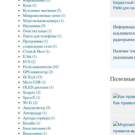
Кофемашина (1)
Бюджетный к
Куки (1)
PWM для проце
Кухонные вытяжки (2)
Микроволновые печи (1)
Морозильная камера (1)
Наушники (5)
Информация 
Очистка кэша (1)
исключите
Плата для телефона (1)
радиорынке
Программы (1)
социальные сети (1)
Наличие то
Cloud & Heat (1)
E-Ink (1)
указанным
ECS (2)
Flash-накопитель (10)
GPS навигатор (2)
Полезные
Hi-Tech (13)
Micro USB (1)
OLED-дисплеи (1)
Seagate (3)
SpaceX (1)
Как правил
Wi-Fi (2)
Аккумулятор (5)
Антирадар (1)
Аренда сервера (1)
Билайн (1)
Блок питания (4)
Видеоняня (1)