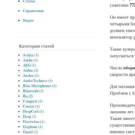
Статьи
77
сокетами
Справочник
Он имеет пр
Видео
четырьмя бо
должен хват
вентилятор 
Категории статей
Такие кулер
запускаться
A-data (1)
Adobe (1)
AEG (1)
оборо
Число
Airbus (1)
скорости вр
Archos (1)
Audio-Technica (1)
Для питания
Blue Microphones (1)
Bluetooth (1)
Проблем с б
Bq (2)
Conquest (1)
Производите
Corsair (1)
лишним лет.
DeepCool (1)
Dexp (1)
Также имеет
Electrolux (1)
существенно
Elephone (1)
именно сист
Gmail (1)