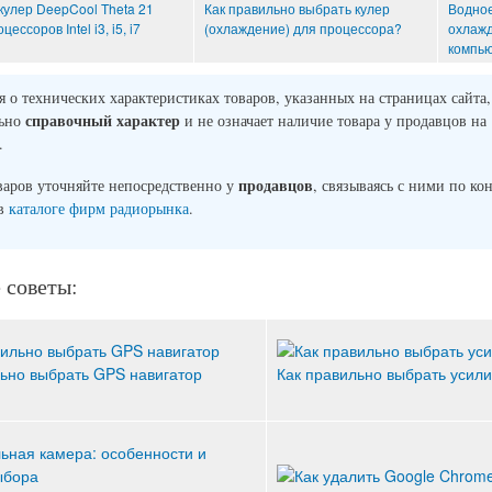
улер DeepCool Theta 21
Как правильно выбрать кулер
Водно
ссоров Intel i3, i5, i7
(охлаждение) для процессора?
охлаж
компь
о технических характеристиках товаров, указанных на страницах сайта,
справочный характер
льно
и не означает наличие товара у продавцов на
.
продавцов
варов уточняйте непосредственно у
, связываясь с ними по ко
 в
каталоге фирм радиорынка
.
 советы:
ьно выбрать GPS навигатор
Как правильно выбрать усили