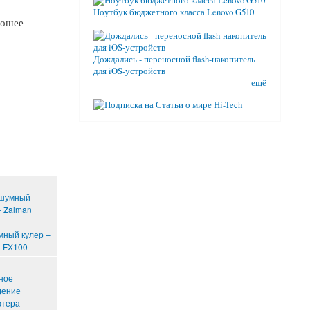
Ноутбук бюджетного класса Lenovo G510
рошее
Дождались - переносной flash-накопитель
для iOS-устройств
ещё
ный кулер –
 FX100