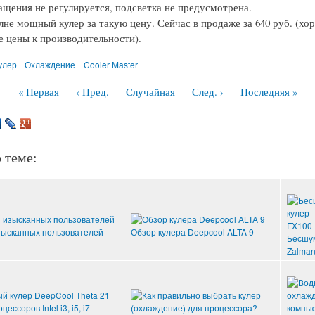
ащения не регулируется, подсветка не предусмотрена.
лне мощный кулер за такую цену. Сейчас в продаже за 640 руб. (хо
 цены к производительности).
улер
Охлаждение
Cooler Master
« Первая
‹ Пред.
Случайная
След. ›
Последняя »
 теме:
зысканных пользователей
Обзор кулера Deepcool ALTA 9
Бесшум
Zalman