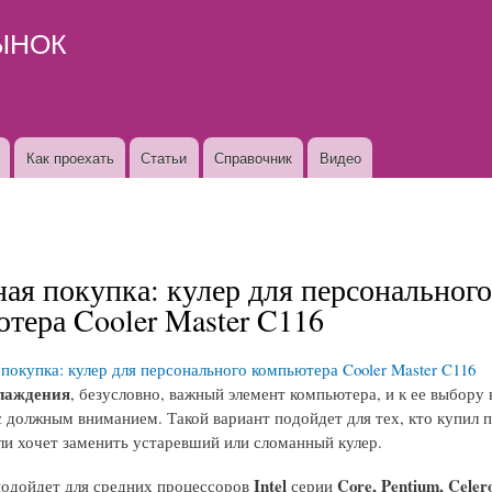
Перейти к
ЫНОК
основному
содержанию
Как проехать
Статьи
Справочник
Видео
ая покупка: кулер для персонального
тера Cooler Master C116
лаждения
, безусловно, важный элемент компьютера, и к ее выбору
с должным вниманием. Такой вариант подойдет для тех, кто купил 
и хочет заменить устаревший или сломанный кулер.
Intel
Core, Pentium, Celer
подойдет для средних процессоров
серии