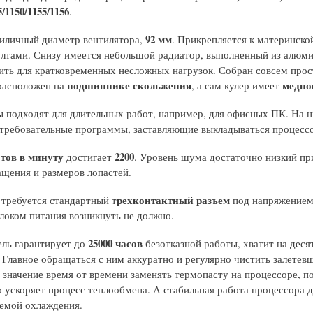
5/1150/1155/1156
.
92 мм
иличный диаметр вентилятора,
. Прикрепляется к материнско
лтами. Снизу имеется небольшой радиатор, выполненный из алюми
ить для кратковременных несложных нагрузок. Собран совсем прос
подшипнике скольжения
медно
расположен на
, а сам кулер имеет
ы подходят для длительных работ, например, для офисных ПК. На н
 требовательные программы, заставляющие выкладываться процессо
тов в минуту
2200
достигает
. Уровень шума достаточно низкий пр
ащения и размеров лопастей.
рехконтактный разъем
 требуется стандартный т
под напряжение
локом питания возникнуть не должно.
25000 часов
ль гарантирует до
безотказной работы, хватит на деся
 Главное обращаться с ним аккуратно и регулярно чистить залетев
 значение время от времени заменять термопасту на процессоре, п
 ускоряет процесс теплообмена. А стабильная работа процессора д
емой охлаждения.