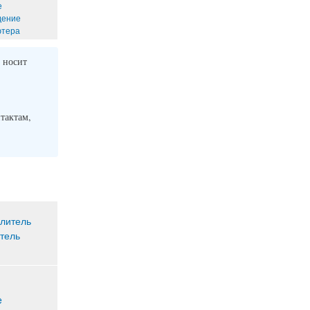
е
дение
ютера
 носит
нтактам,
тель