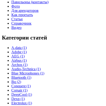
Павильоны (контакты)
Фото
Для арендаторов
Как проехать
Статьи
Справочник
Видео
Категории статей
A-data (1)
Adobe (1)
AEG (1)
Airbus (1)
Archos (1)
Audio-Technica (1)
Blue Microphones (1)
Bluetooth (1)
Bq (2)
Conquest (1)
Corsair (1)
DeepCool (1)
Dexp (1)
Electrolux (1)