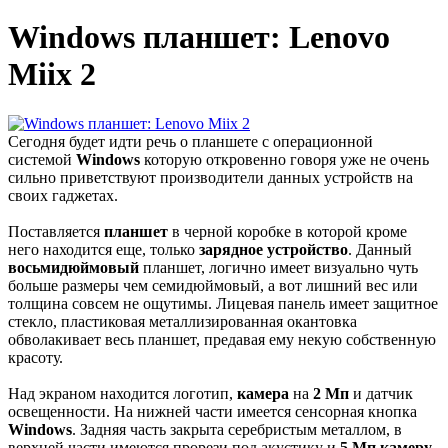
Windows планшет: Lenovo
Miix 2
Сегодня будет идти речь о планшете с операционной
системой
Windows
которую откровенно говоря уже не очень
сильно приветствуют производители данных устройств на
своих гаджетах.
Поставляется
планшет
в черной коробке в которой кроме
него находится еще, только
зарядное устройство
. Данный
восьмидюймовый
планшет, логично имеет визуально чуть
больше размеры чем семидюймовый, а вот лишний вес или
толщина совсем не ощутимы. Лицевая панель имеет защитное
стекло, пластиковая металлизированная окантовка
обволакивает весь планшет, предавая ему некую собственную
красоту.
Над экраном находится логотип,
камера
на
2 Мп
и датчик
освещенности. На нижней части имеется сенсорная кнопка
Windows
. Задняя часть закрыта серебристым металлом, в
верхней части имеются прорези под акустику и
5 Мп камеру
.