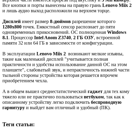
Все кнопки и порты вынесены на правую грань
Lenovo Miix 2
и лишь аудио выход расположили на верхнем торце.
Дисплей
имеет размер
8-дюймов
разрешение которого
1280х800
точек. Емкостный сенсор распознает до пяти
одновременных прикосновений. ОС полноценная
Windows
8.1
. Процессор
Intel Anom Z3740
,
2 ГБ ОЗУ
, встроенной
памяти 32 или 64 ГБ в зависимости от конфигурации.
В эксплуатации
Lenovo Miix 2
возникают мелкие изъяны,
такие как маленький дисплей "учитывается полная
практичности и удобства использование данной ОС на этом
планшете", слабоватый звук, и непрактичность нижней части
тыльной стороны устройства которая решается впрочем
приобретением чехла.
А в общем вышел среднестатистический
гаджет
для тех кому
тяжело или не практично пользоваться
нетбуком
, так как к
описанному устройству легко подключить
беспроводную
гарнитуру
и выйдет вам отличный и удобный (ПК).
Теги статьи: