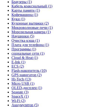
Браузеры (1)
Кабель коаксиальный (1)
Карты памяти (1)
Кофемашина (1)
Куки (1)
Кухонные вытяжки (2)
Микроволновые печи (1)
Морозильная камера (1)
Наушники (5)
Очистка кэша (1)
Плата для телефона (1)
Программы (1)
социальные сети (1)
Cloud & Heat (1)
E-Ink (1)
ECS (2)
Flash-накопитель (10)
GPS навигатор (2)
Hi-Tech (13)
Micro USB (1)
OLED-дисплеи (1)
Seagate (3)
SpaceX (1)
Wi-Fi (2)
Аккумулятор (5)