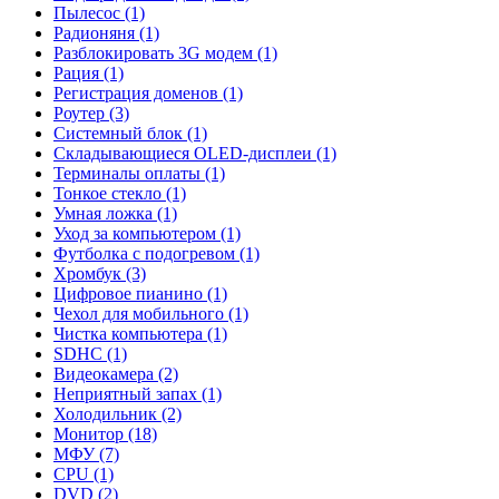
Пылесос (1)
Радионяня (1)
Разблокировать 3G модем (1)
Рация (1)
Регистрация доменов (1)
Роутер (3)
Системный блок (1)
Складывающиеся OLED-дисплеи (1)
Терминалы оплаты (1)
Тонкое стекло (1)
Умная ложка (1)
Уход за компьютером (1)
Футболка с подогревом (1)
Хромбук (3)
Цифровое пианино (1)
Чехол для мобильного (1)
Чистка компьютера (1)
SDHC (1)
Видеокамера (2)
Неприятный запах (1)
Холодильник (2)
Монитор (18)
МФУ (7)
CPU (1)
DVD (2)