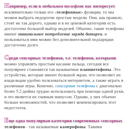
Н
апример, если в
нас интересует
мобильном телефоне
телефонные
исключительно только его «
» функции, то мы
можем выбрать недорогие простые модели. Они, как правило,
стоят не так дорого, однако и в их ценовой категории есть
достаточно большой выбор моделей. Обычно, такие телефоны
имеют
минимальное потребление заряда батареи
, и
пользоваться ими можно без дополнительной подзарядки
достаточно долго.
С
реди
сенсорных телефонов
, т.е. телефонов, которыми
можно управлять простым касание пальца, сегодня все
планшетофоны
популярнее становятся так называемые
. Это
устройства, которые имеют большой экран, что позволяет их
владельцам удобно пользоваться интернетом, а также играть в
различные игры. Конечно,
сенсорные телефоны
с диагональю
более 5,2 дюйма трудно использовать при помощи одной руки,
и это является их главным минусом. Однако, у них обычно
больше возможностей, что позволяет компенсировать этот
недостаток.
Е
ще одна популярная категория современных
сенсорных
телефонов
камерофоны
- так называемые
. Такими