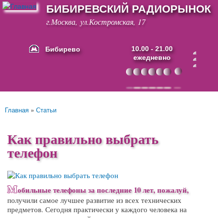
БИБИРЕВСКИЙ РАДИОРЫНОК
Перейти к
основному
г.Москва, ул.Костромская, 17
содержанию
Бибирево
10.00 - 21.00
ежедневно
Основные ссылки
Главная
»
Статьи
Вы здесь
Как правильно выбрать
телефон
М
обильные телефоны
за последние 10 лет, пожалуй,
получили самое лучшее развитие из всех технических
предметов. Сегодня практически у каждого человека на