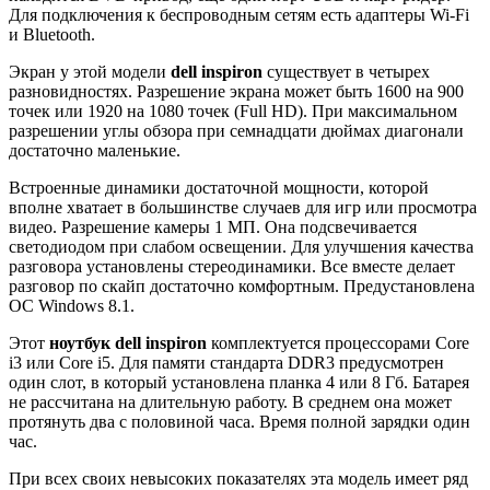
Для подключения к беспроводным сетям есть адаптеры Wi-Fi
и Bluetooth.
Экран у этой модели
dell inspiron
существует в четырех
разновидностях. Разрешение экрана может быть 1600 на 900
точек или 1920 на 1080 точек (Full HD). При максимальном
разрешении углы обзора при семнадцати дюймах диагонали
достаточно маленькие.
Встроенные динамики достаточной мощности, которой
вполне хватает в большинстве случаев для игр или просмотра
видео. Разрешение камеры 1 МП. Она подсвечивается
светодиодом при слабом освещении. Для улучшения качества
разговора установлены стереодинамики. Все вместе делает
разговор по скайп достаточно комфортным. Предустановлена
ОС Windows 8.1.
Этот
ноутбук dell inspiron
комплектуется процессорами Core
i3 или Core i5. Для памяти стандарта DDR3 предусмотрен
один слот, в который установлена планка 4 или 8 Гб. Батарея
не рассчитана на длительную работу. В среднем она может
протянуть два с половиной часа. Время полной зарядки один
час.
При всех своих невысоких показателях эта модель имеет ряд