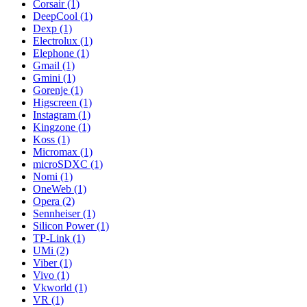
Corsair (1)
DeepCool (1)
Dexp (1)
Electrolux (1)
Elephone (1)
Gmail (1)
Gmini (1)
Gorenje (1)
Higscreen (1)
Instagram (1)
Kingzone (1)
Koss (1)
Micromax (1)
microSDXC (1)
Nomi (1)
OneWeb (1)
Opera (2)
Sennheiser (1)
Silicon Power (1)
TP-Link (1)
UMi (2)
Viber (1)
Vivo (1)
Vkworld (1)
VR (1)