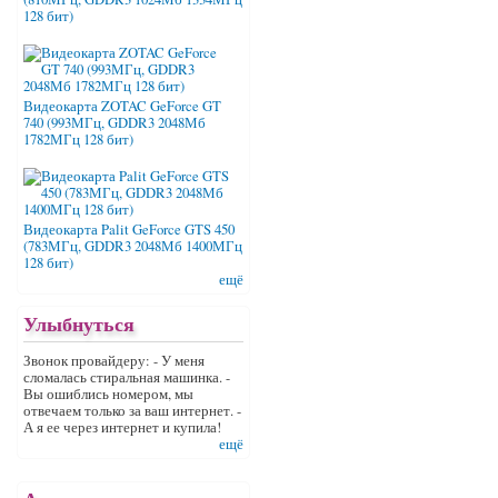
128 бит)
Видеокарта ZOTAC GeForce GT
740 (993МГц, GDDR3 2048Мб
1782МГц 128 бит)
Видеокарта Palit GeForce GTS 450
(783МГц, GDDR3 2048Мб 1400МГц
128 бит)
ещё
Улыбнуться
Звонок провайдеру: - У меня
сломалась стиральная машинка. -
Вы ошиблись номером, мы
отвечаем только за ваш интернет. -
А я ее через интернет и купила!
ещё