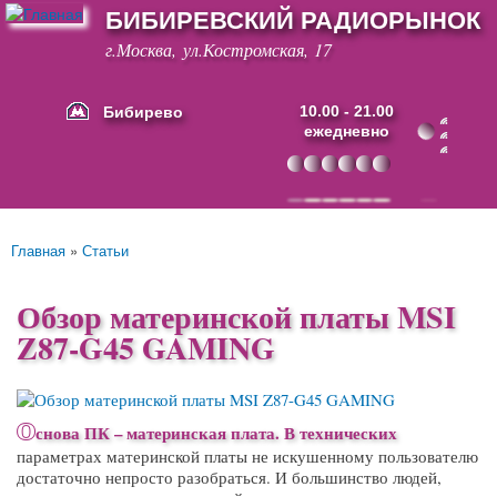
БИБИРЕВСКИЙ РАДИОРЫНОК
Перейти к
основному
г.Москва, ул.Костромская, 17
содержанию
Бибирево
10.00 - 21.00
ежедневно
Основные ссылки
Главная
»
Статьи
Вы здесь
Обзор материнской платы MSI
Z87-G45 GAMING
О
снова ПК –
материнская плата
. В технических
параметрах материнской платы не искушенному пользователю
достаточно непросто разобраться. И большинство людей,