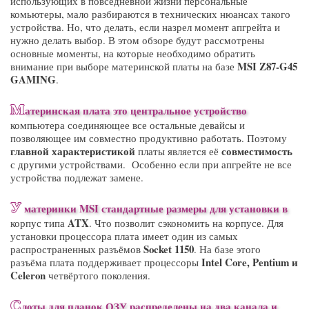
использующих в повседневной жизни персональные
комьютеры, мало разбираются в технических нюансах такого
устройства. Но, что делать, если назрел момент апгрейта и
нужно делать выбор. В этом обзоре будут рассмотрены
основные моменты, на которые необходимо обратить
MSI Z87-G45
внимание при выборе материнской платы на базе
GAMING
.
М
атеринская плата
это центральное устройство
компьютера соединяющее все остальные девайсы и
позволяющее им совместно продуктивно работать. Поэтому
главной характеристикой
совместимость
платы является её
с другими устройствами. Особенно если при апгрейте не все
устройства подлежат замене.
У
материнки
MSI
стандартные размеры для установки в
ATX
корпус типа
. Что позволит сэкономить на корпусе. Для
установки процессора плата имеет один из самых
Socket 1150
распространенных разъёмов
. На базе этого
Intel Core, Pentium и
разъёма плата поддерживает процессоры
Celeron
четвёртого поколения.
С
лоты
для планок
ОЗУ
распределены на два канала и