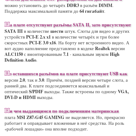
DDR3
DIMM
можно установить до четырёх
в разъём
.
64 гигабайт
Поддержка максимальной памяти до
.
Н
а плате отсутствуют разъёмы SATA II, зато присутствуют
SATA III
шести
в количестве
штук. Слоты для видео и других
PCI-E 2.x x1
устройств
в количестве четырёх и три более
PCI-E 3.0 x16
скоростных
. На борту нет встроенного видео. А
Realtek
вот аудио наполнение представлено в кодеке
версии
ALC1150
7.1
High
с вмонтированным
- канальным звуком
Definition Audio
.
И
з оставшихся разъёмов на плате присутствуют
USB
как
2.0
3.0
версии
, так и
. Причём, поздней версии четыре слота, а
ранней два. К плате подсоединяется коаксиальный и
S/PDIF
VGA,
оптический
выходы. Также встроены по одному
DVI-D и HDMI
выходы.
Н
и чем выдающимся по подключениям материнская
MSI Z87-G45 GAMING
плата
не выделяется. Но, прекрасно
работает и оправдывает вложенные в неё средства. На роль
«рабочей лошадки» она вполне подходит.